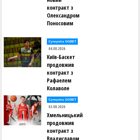
контракт з
Олександром
Поносовим
Суперліга GGBET
04.08.2026
Київ-Баскет
продовжив
контракт з
Рафаелем
Колаволе
Суперліга GGBET
03.08.2026
Хмельницький
продовжив
контракт з
Владиславом