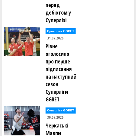
перед
дебютом у
Суперлізі
Суперліга GGBET
31.07.2026
Рівне
оголосило
про перше
підписання
на наступний
сезон
Суперліги
GGBET
Суперліга GGBET
30.07.2026
Черкаські
Мавпи