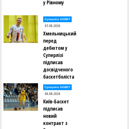
у Рівному
Ігор Педьєв ()
Валентин Поляков ()
Суперліга GGBET
Владислав Пустогаров ()
07.08.2026
Хмельницький
Роман Рижик ()
перед
Олег Рубан ()
дебютом у
Суперлізі
Валентин Сліпуха ()
Юрій Соболєв ()
підписав
досвідченого
Борис Сосновський ()
баскетболіста
Богдан Стеценко ()
Суперліга GGBET
Сергій Тисленко ()
06.08.2026
Петро Ткачук ()
Київ-Баскет
підписав
Ольга Хоменко ()
новий
Ольга Хомич ()
контракт з
Ігор Хошаба ()