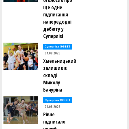
оголосив про
ще одне
підписання
напередодні
дебюту у
Суперлізі
Суперліга GGBET
04.08.2026
Хмельницький
залишив в
складі
Миколу
Бачуріна
Суперліга GGBET
04.08.2026
Рівне
підписало
новий