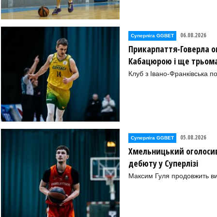
06.08.2026
Суперліга GGBET
Прикарпаття-Говерла ог
Кабацюрою і ще трьом
Клуб з Івано-Франківська п
05.08.2026
Суперліга GGBET
Хмельницький оголосив
дебюту у Суперлізі
Максим Гуля продовжить в