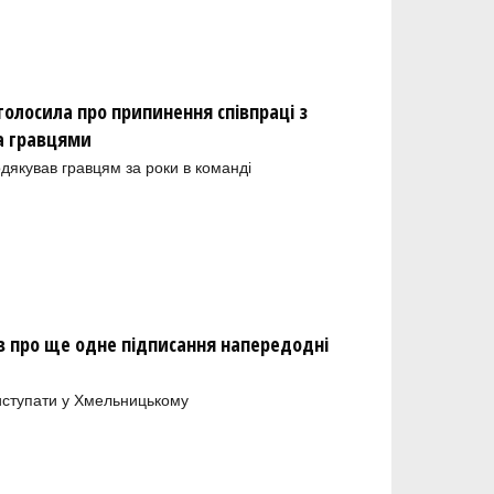
олосила про припинення співпраці з
а гравцями
одякував гравцям за роки в команді
 про ще одне підписання напередодні
иступати у Хмельницькому