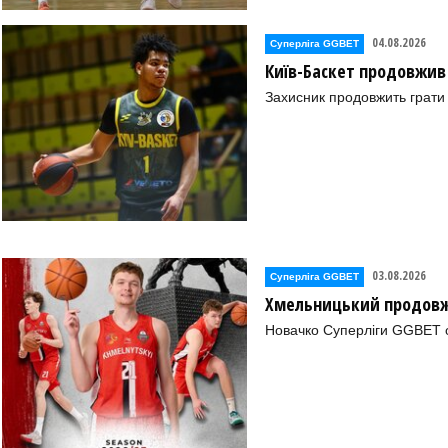
04.08.2026
Суперліга GGBET
Київ-Баскет продовжив
Захисник продовжить грати 
03.08.2026
Суперліга GGBET
Хмельницький продовж
Новачко Суперліги GGBET о