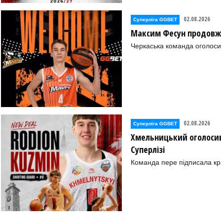
02.08.2026
Суперліга GGBET
Максим Фесун продовж
Черкаська команда оголоси
02.08.2026
Суперліга GGBET
Хмельницький оголосив
Суперлізі
Команда пере підписала к