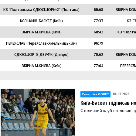
КЗ "Полтавська СДЮСШОР№2" (Полтава)
:
68
ЗБІРНА КОМ
69
КСЛI-КИЇВ-БАСКЕТ (Київ)
:
37
КЗ "
77
ЗБІРНА М.КИЄВА (Київ)
:
42
КЗ "Полт
68
ПЕРЕЯСЛАВ (Переяслав-Хмельницький)
:
79
96
СДЮСШОР-5-ДВУФК (Дніпро)
:
62
ЗБІРНА КОМ
70
ЗБІРНА М.КИЄВА (Київ)
:
64
ПЕРЕЯСЛ
77
06.08.2026
Суперліга GGBET
Київ-Баскет підписав 
Столичний клуб оголосив п