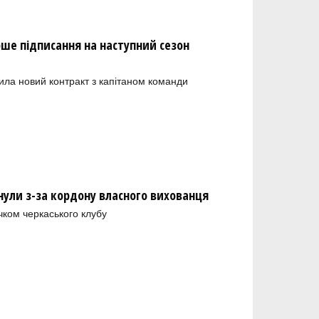
рше підписання на наступний сезон
ила новий контракт з капітаном команди
нули з-за кордону власного вихованця
чком черкаського клубу