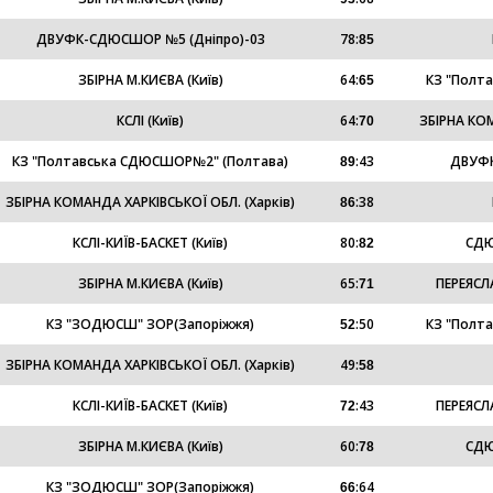
ДВУФК-СДЮСШОР №5 (Дніпро)-03
78
:
85
ЗБІРНА М.КИЄВА (Київ)
64
:
КЗ "Полт
65
КСЛІ (Київ)
64
:
ЗБІРНА КОМ
70
КЗ "Полтавська СДЮСШОР№2" (Полтава)
:
43
ДВУФК
89
ЗБІРНА КОМАНДА ХАРКІВСЬКОЇ ОБЛ. (Харків)
:
38
86
КСЛI-КИЇВ-БАСКЕТ (Київ)
80
:
СДЮ
82
ЗБІРНА М.КИЄВА (Київ)
65
:
ПЕРЕЯСЛ
71
КЗ "ЗОДЮСШ" ЗОР(Запоріжжя)
:
50
КЗ "Полт
52
ЗБІРНА КОМАНДА ХАРКІВСЬКОЇ ОБЛ. (Харків)
49
:
58
КСЛI-КИЇВ-БАСКЕТ (Київ)
:
43
ПЕРЕЯСЛ
72
ЗБІРНА М.КИЄВА (Київ)
60
:
СДЮ
78
КЗ "ЗОДЮСШ" ЗОР(Запоріжжя)
:
64
66