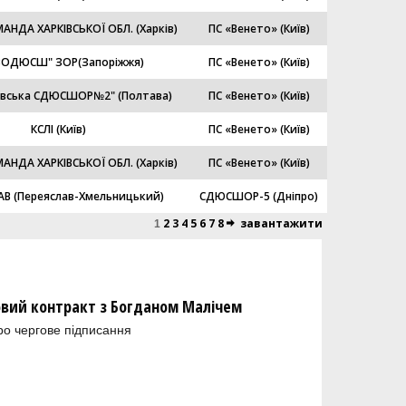
АНДА ХАРКІВСЬКОЇ ОБЛ. (Харків)
ПС «Венето» (Київ)
ЗОДЮСШ" ЗОР(Запоріжжя)
ПС «Венето» (Київ)
авська СДЮСШОР№2" (Полтава)
ПС «Венето» (Київ)
КСЛІ (Київ)
ПС «Венето» (Київ)
АНДА ХАРКІВСЬКОЇ ОБЛ. (Харків)
ПС «Венето» (Київ)
АВ (Переяслав-Хмельницький)
СДЮСШОР-5 (Дніпро)
2
3
4
5
6
7
8
завантажити
1
новий контракт з Богданом Малічем
ро чергове підписання