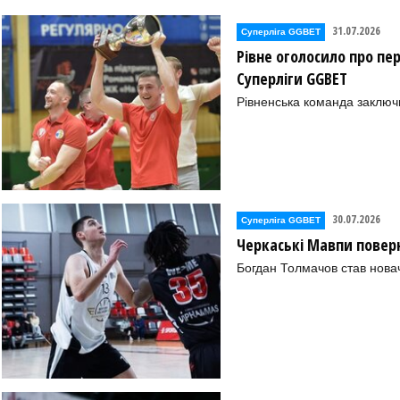
31.07.2026
Суперліга GGBET
Рівне оголосило про пе
Суперліги GGBET
Рівненська команда заключ
30.07.2026
Суперліга GGBET
Черкаські Мавпи повер
Богдан Толмачов став нова