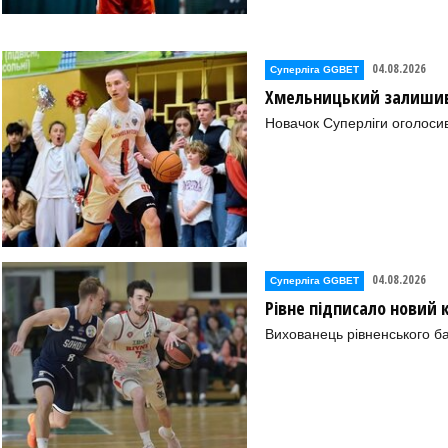
04.08.2026
Суперліга GGBET
Хмельницький залишив 
Новачок Суперліги оголоси
04.08.2026
Суперліга GGBET
Рівне підписало новий
Вихованець рівненського ба