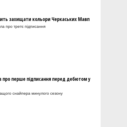
ить захищати кольори Черкаських Мавп
ла про третє підписання
 про перше підписання перед дебютом у
ращого снайпера минулого сезону