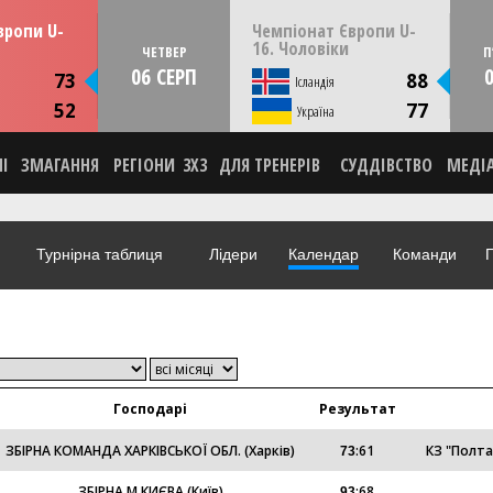
13:30
22:00
пня
ЧЕТВЕР
06 серпня
вропи U-
Чемпіонат Європи U-
мунія
Скоп'є, Пів. Македонія
16. Чоловіки
ЧЕТВЕР
П
06 СЕРП
ИКА
СТАТИСТИКА
73
88
Ісландія
НА
НОВИНА
52
77
О
Україна
ВІДЕО
НІ
ЗМАГАННЯ
РЕГІОНИ
3X3
ДЛЯ ТРЕНЕРІВ
СУДДІВСТВО
МЕДІ
Турнірна таблиця
Лідери
Календар
Команди
Г
Господарі
Результат
ЗБІРНА КОМАНДА ХАРКІВСЬКОЇ ОБЛ. (Харків)
:
61
КЗ "Полт
73
ЗБІРНА М.КИЄВА (Київ)
:
68
93