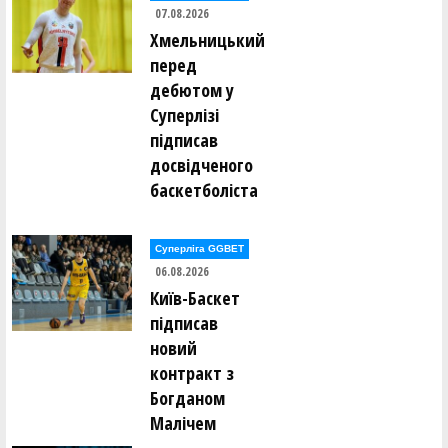
07.08.2026
Хмельницький
перед
дебютом у
Суперлізі
підписав
досвідченого
баскетболіста
Суперліга GGBET
06.08.2026
Київ-Баскет
підписав
новий
контракт з
Богданом
Малічем