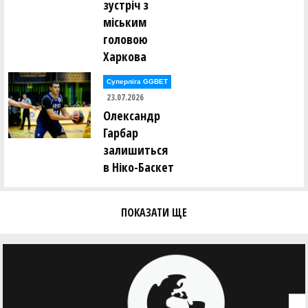
зустріч з
міським
головою
Харкова
Суперліга GGBET
23.07.2026
Олександр
Гарбар
залишиться
в Ніко-Баскет
ПОКАЗАТИ ЩЕ