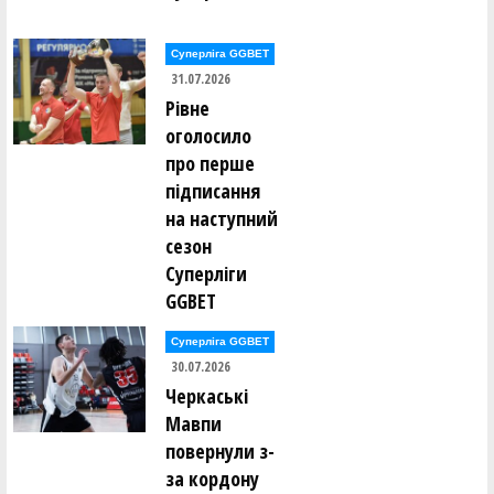
Суперліга GGBET
31.07.2026
Рівне
оголосило
про перше
підписання
на наступний
сезон
Суперліги
GGBET
Суперліга GGBET
30.07.2026
Черкаські
Мавпи
повернули з-
за кордону