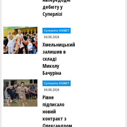
дебюту у
Суперлізі
Суперліга GGBET
04.08.2026
Хмельницький
залишив в
складі
Миколу
Бачуріна
Суперліга GGBET
04.08.2026
Рівне
підписало
новий
контракт з
Олександром