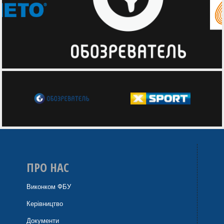
ПРО НАС
Виконком ФБУ
Керівництво
Документи