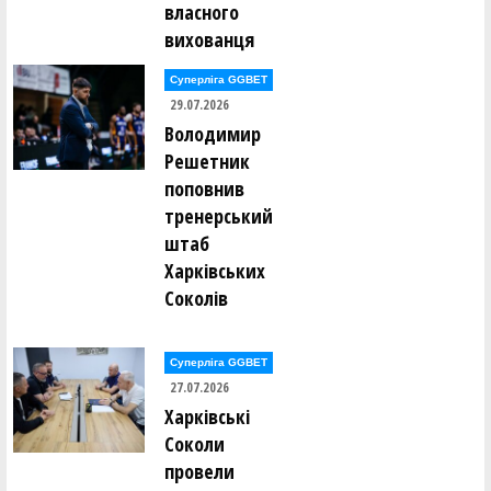
власного
вихованця
Суперліга GGBET
29.07.2026
Володимир
Решетник
поповнив
тренерський
штаб
Харківських
Соколів
Суперліга GGBET
27.07.2026
Харківські
Соколи
провели