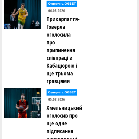
Суперліга GGBET
06.08.2026
Прикарпаття-
Говерла
оголосила
про
припинення
співпраці з
Кабацюрою і
ще трьома
гравцями
Суперліга GGBET
05.08.2026
Хмельницький
оголосив про
ще одне
підписання
напередодні