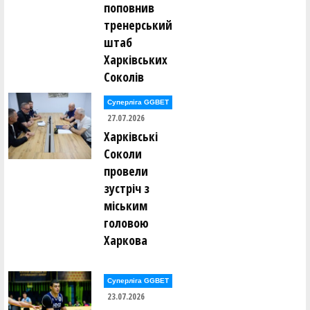
поповнив
Світлана Середня ()
Олег Сивулицький ()
тренерський
Вадим Сірий ()
штаб
Валентин Сліпуха ()
Сергій Слободянюк ()
Харківських
В'ячеслав Слюсар ()
Соколів
Станіслав Смірнов ()
Віктор Соболевський ()
Суперліга GGBET
Ігор Соловей ()
27.07.2026
Антон Соловйов ()
Харківські
Євген Сорока ()
Анна Сорокіна (Литвин) ()
Соколи
Євгенія Спітковська ()
Максим Сташук ()
провели
Богдан Стеценко ()
зустріч з
Ярослав Стецюк ()
Андрій Ступченко ()
міським
Олександр Сукачов ()
головою
Максим Суслов ()
Харкова
Едуард Тельчаров ()
Олексій Тимощук ()
Сергій Тисленко ()
Суперліга GGBET
Андрій Тихонов ()
23.07.2026
І. Ткаченко ()