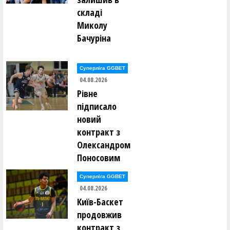
Максим Кушнір ()
складі
Миколу
Сергій Ломан ()
Марко Лонюк ()
Бачуріна
Артем Луцишин ()
Артем Ляшенко ()
Суперліга GGBET
04.08.2026
Олексій Мазур ()
Андрій Макаренко ()
Рівне
Дар’я Макаренко ()
підписало
Марина Малафєєва ()
Анастасія Мартовицька ()
новий
Михайло Маслак ()
контракт з
Олександр Маслов ()
Олександр Маслов ()
Олександром
Ігор Мелашич ()
Микита Мельник ()
Поносовим
Нікіта Мельник ()
Суперліга GGBET
Андрій Менько ()
04.08.2026
Валентин Мирончик ()
Валентин Мирончик ()
Київ-Баскет
Дмитро Михайлов ()
продовжив
Ксенія Монзуль ()
Михайло Мостовий ()
контракт з