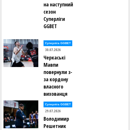
на наступний
Олександр Раєвський ()
Олександр Раєвський ()
сезон
Олександр Раєвський ()
Суперліги
Володимир Расків ()
Віталій Редюк ()
GGBET
Катерина Редюк ()
Борис Рижик ()
Данило Рикунов ()
Евеліна Ринзак ()
Суперліга GGBET
30.07.2026
Владислав Рогозін ()
Черкаські
Іван Росквас ()
Глєб Рудаков ()
Мавпи
Ганна Руденко ()
Андрій Рудик ()
повернули з-
Андрій Рудик ()
за кордону
Михайло Рудик ()
Олександр Рульов ()
власного
Віталій Ручкін ()
вихованця
Альбіна Сазонова ()
Суперліга GGBET
Олексій Сало ()
Сергій Сальніков ()
29.07.2026
Сергій Сальніков ()
Володимир
Роман Свиницький ()
Вясчеслав Севаст'янов ()
Решетник
Євген Селіванов ()