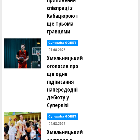
припинення
Владислав Кікоть ()
співпраці з
Ігор Кісліцин ()
Антон Кітаєв ()
Кабацюрою і
Марина Коваль ()
ще трьома
Вадим Ковальов ()
Максим Ковтун ()
гравцями
Ярослав Кожушко ()
Артем Козак ()
Суперліга GGBET
Сергій Козанчук ()
Євген Козачок ()
05.08.2026
Хмельницький
Олександр Коломієць ()
оголосив про
Андрій Кондратенко ()
Дмитро Корабльов ()
ще одне
Петро Корнута ()
підписання
Андрій Коростильов ()
Катерина Коротюк ()
напередодні
Костянтин Котов ()
Максим Кравець ()
дебюту у
Олексій Кравченко ()
Суперлізі
Микита Красюк ()
Юрій Кривун ()
Юрій Кривун ()
Суперліга GGBET
Андрій Кротько ()
04.08.2026
Олександр Кубашевський ()
Хмельницький
Данило Кузьменко ()
Ія Кулік ()
залишив в