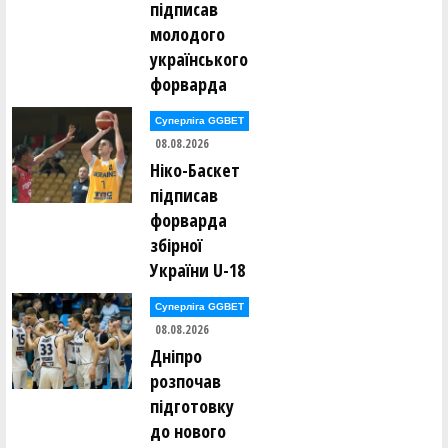
підписав
Ігор Борсук ()
Олександр Буханевич ()
молодого
українського
Сергій Варелджан ()
форварда
Ілля Вдовенко ()
Олег Винокуров ()
Юрій Вітенко ()
Суперліга GGBET
08.08.2026
Юрій Вітківський ()
Ніко-Баскет
Єлизавета Войнаровська ()
Леонід Войнаровський ()
підписав
Максим Воробйов ()
форварда
збірної
Олександр Гайдамака ()
Павло Гайдамака ()
України U-18
Михайло Гераськін ()
Олександр Гненюк ()
Денис Головко ()
Суперліга GGBET
Аліна Гопей ()
08.08.2026
Дніпро
Максим Гопей ()
Денис Грищенко ()
розпочав
Юрій Гуменков ()
підготовку
Олексій Гусаковський ()
Олексій Гусаковський ()
до нового