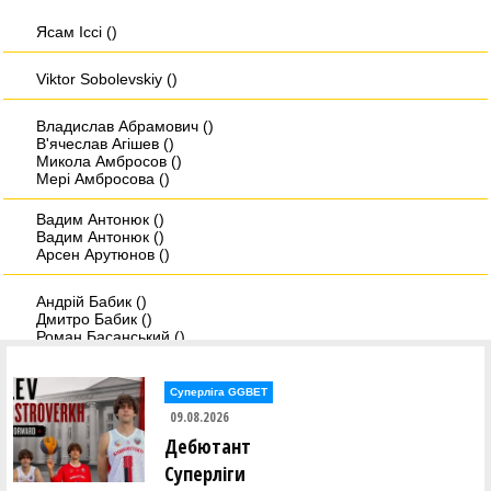
Ясам Iссi ()
Viktor Sobolevskiy ()
Владислав Абрамович ()
В'ячеслав Агішев ()
Микола Амбросов ()
Мері Амбросова ()
Вадим Антонюк ()
Вадим Антонюк ()
Арсен Арутюнов ()
Андрій Бабик ()
Дмитро Бабик ()
Роман Басанський ()
Дмитро Берхін ()
Олександр Біда ()
Андрій Біленко ()
Суперліга GGBET
09.08.2026
Христина Бобанич ()
Дебютант
Дмитро Бовсунюк ()
Микита Богатирьов ()
Суперліги
Віктор Боженар ()