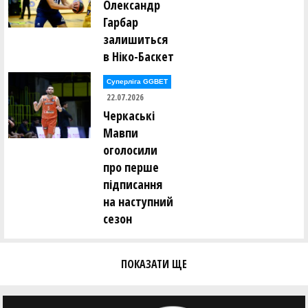
Олександр
Євген Тодуров ()
Гарбар
Аліна Томін ()
Юрій Трубаєв ()
залишиться
Ігор Труш ()
в Ніко-Баскет
Олександр Тюрін ()
Суперліга GGBET
Анастасія Усова ()
22.07.2026
Черкаські
Ірина Фамаре ()
Олександр Федоренко ()
Мавпи
Сергій Федорів ()
оголосили
Андрій Федорченко ()
про перше
Андрій Фоменко ()
підписання
Олександр Фоменко ()
на наступний
Валерій Халавчук ()
сезон
Олександр Харченко ()
Віктор Хоменко ()
ПОКАЗАТИ ЩЕ
Ольга Хоменко ()
Андрій Хомюк ()
Сергій Чайковський ()