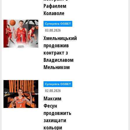
Дмитро Мугайлов ()
Рафаелем
Лев Мунтянов ()
Ярослав Мурашко ()
Колаволе
Євген Нагорний ()
Суперліга GGBET
Олександр Нагорний ()
03.08.2026
Дмитро Наседкін ()
Михайло Насонов ()
Хмельницький
Михайло Невечеря ()
продовжив
Роман Недоступ ()
контракт з
Євгеній Непокритий ()
Владиславом
Богдан Нестеренко ()
Володимир Нестеров ()
Мельником
Юрій Нетьора ()
Сергій Ніколащенко ()
Суперліга GGBET
катерина Обоянська ()
02.08.2026
Олег Овчаренко ()
Арніс Озолс ()
Максим
Ірина Олейник ()
Фесун
продовжить
Євгеній Ольховський ()
Олександр Опарін ()
захищати
Валерія Опицько ()
Євгеній Орлов ()
кольори