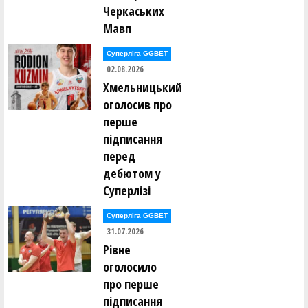
Черкаських
Вадим Палюх ()
Мавп
Ганна Панамарьова ()
Владислав Панасюк ()
Ксенія Панькіна ()
Суперліга GGBET
Денис Парвадов ()
02.08.2026
Ростислав Парнак ()
Хмельницький
Вікторія Пасечник ()
Володимир Пєд'єв ()
оголосив про
Анатолій Пилипюк ()
перше
Всеволод Пироженко ()
Денис Поворознюк ()
підписання
Ілля Погорєлов ()
перед
Микита Подтикан ()
дебютом у
Владислав Полоз ()
Суперлізі
Денис Полтавський ()
Леся Полуяхтова ()
Максим Померанцев ()
Суперліга GGBET
Роман Пономаренко ()
31.07.2026
Вадим Попов ()
Едуард Попов ()
Рівне
Олександр Приходько ()
оголосило
Дмитро Проценко ()
Вадим Пудзирей ()
про перше
Віталій Пустовалов ()
підписання