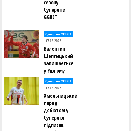
сезону
Володимир Данилків ()
Суперліги
Владислав Делібалт ()
Єгор Дербенцев ()
GGBET
Федір Добровольский ()
Сергій Долованюк ()
Олександр Доценко ()
Суперліга GGBET
Володимир Драбіковський ()
07.08.2026
Анастасія Дубова ()
Валентин
Ганна Дугінова ()
Ганна Дугінова ()
Шептицький
Сергій Дусь ()
залишається
у Рівному
Володимир Євпак ()
Сергій Євстрат'єв ()
Леонід Євстратьєв ()
Суперліга GGBET
07.08.2026
Антоніна Єгорова ()
Хмельницький
Сергій Єльшов ()
Олександр Єрьоменко ()
перед
дебютом у
Олексій Жидков ()
Суперлізі
підписав
Євген Заікін ()
Владислав Закіров ()