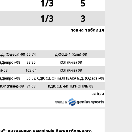
1
/
3
5
1
/
3
3
повна таблиця
Д. (Одеса)-08
65
:
74
ДЮСШ-1 (Київ)-08
Дніпро)-08
98
:
85
КСЛ (Київ) 08
)-08
103
:
64
КСЛ (Київ) 08
Дніпро)-08
50
:
52
СДЮСШОР ім.ЛІТВАКА Б.Д. (Одеса)-08
Р (Рівне)-08
71
:
68
КДЮСШ-БК ТЕРНОПІЛЬ 08
всі ігри
ліч": визначено чемпіонів баскетбольного