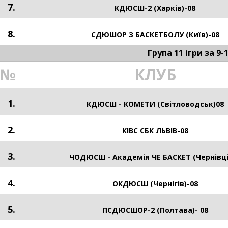
7.
КДЮСШ-2 (Харків)-08
8.
СДЮШОР З БАСКЕТБОЛУ (Київ)-08
Група 11 ігри за 9-
№
КЛУБ
1.
КДЮСШ - КОМЕТИ (Світловодськ)08
2.
КІВС СБК ЛЬВІВ-08
3.
ЧОДЮСШ - Академія ЧЕ БАСКЕТ (Чернівці
4.
ОКДЮСШ (Чернігів)-08
5.
ПСДЮСШОР-2 (Полтава)- 08