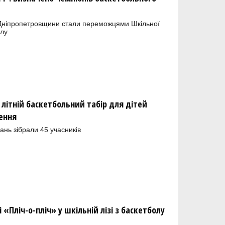
Дніпропетровщини стали переможцями Шкільної
олу
літній баскетбольний табір для дітей
ення
ань зібрали 45 учасників
«Пліч-о-пліч» у шкільній лізі з баскетболу