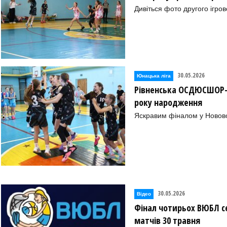
Дивіться фото другого ігро
30.05.2026
Юнацька ліга
Рівненська ОСДЮСШОР-Б
року народження
Яскравим фіналом у Новов
30.05.2026
Відео
Фінал чотирьох ВЮБЛ се
матчів 30 травня