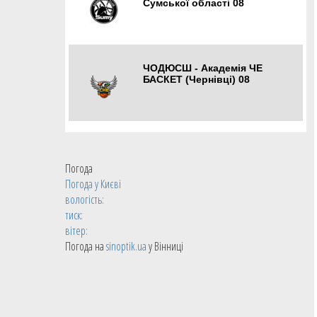
Сумської області 08
Суми
ЧОДЮСШ - Академія ЧЕ
БАСКЕТ (Чернівці) 08
Чернівці
Погода
Погода у
Києві
вологість:
тиск:
вітер:
Погода на
sinoptik.ua
у Вінниці