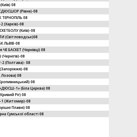
(Київ) 08
ДЮСШОР (Рівне)-08
 ТЕРНОПІЛЬ 08
 (Харків)-08
КЕТБОЛУ (Київ)-08
И (Світловодськ)08
БК ЛЬВІВ-08
ЧЕ БАСКЕТ (Чернівці) 08
Чернігів)-08
 (Полтава)- 08
Запоріжжя)-08
Д Лозова) 08
Кропивницький) 08
«ДЮСШ-1» (Біла Церква) 08
ривий Ріг) 08
1 (Житомир)-08
ішні Плавні) 08
рна Сумської області 08