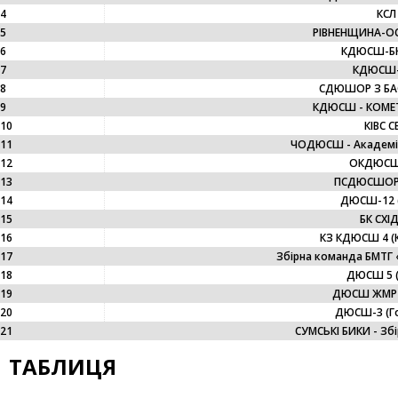
4
КСЛ 
5
РІВНЕНЩИНА-ОС
6
КДЮСШ-БК
7
КДЮСШ-2
8
СДЮШОР З БАС
9
КДЮСШ - КОМЕТ
10
КІВС С
11
ЧОДЮСШ - Академія 
12
ОКДЮСШ (
13
ПСДЮСШОР-2
14
ДЮСШ-12 (
15
БК СХІ
16
КЗ КДЮСШ 4 (
17
Збірна команда БМТГ 
18
ДЮСШ 5 (К
19
ДЮСШ ЖМР-
20
ДЮСШ-3 (Гор
21
СУМСЬКІ БИКИ - Збі
ТАБЛИЦЯ