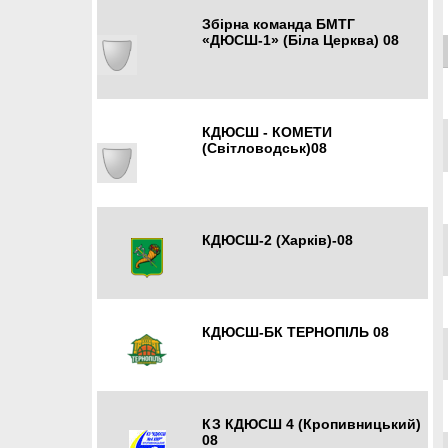
Збірна команда БМТГ
«ДЮСШ-1» (Біла Церква) 08
Біла Церква
КДЮСШ - КОМЕТИ
(Світловодськ)08
Світловодськ
КДЮСШ-2 (Харків)-08
Харків
КДЮСШ-БК ТЕРНОПІЛЬ 08
Тернопіль
КЗ КДЮСШ 4 (Кропивницький)
08