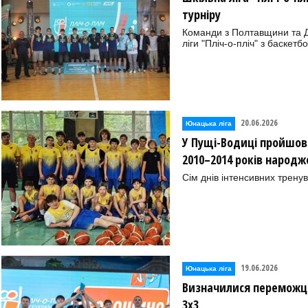
турніру
Команди з Полтавщини та 
ліги "Пліч-о-пліч" з баскетб
20.06.2026
Юнацька ліга
У Пущі-Водиці пройшов 
2010–2014 років народж
Сім днів інтенсивних тренув
19.06.2026
Юнацька ліга
Визначилися переможці 
3х3