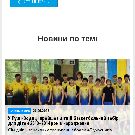
Останні новини
Новини по темі
19.06.2026
Юнацька ліга
р
Визначилися переможці «Пліч-о-пліч» у шкільній лізі 
баскетболу 3х3
Участь у змаганнях брали учні 5-9 класів