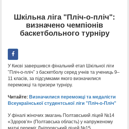
Шкільна ліга "Пліч-о-пліч":
визначено чемпіонів
баскетбольного турніру
У Києві завершився фінальний етап Шкільної ліги
"Пліч-о-пліч" з баскетболу серед учнів та учениць 9–
11 класів, за підсумками якого визначилися
переможці та призери турніру.
Читайте:
Визначилися переможці та медалісти
Всеукраїнської студентської ліги "Пліч-о-Пліч"
У фіналі жіночих змагань Полтавський ліцей №14
«Здоров'я» (Полтавська область) у напруженому
матчі переміг Дніпровський ліцей №15