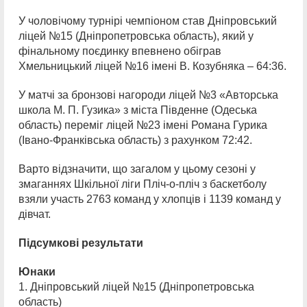
У чоловічому турнірі чемпіоном став Дніпровський
ліцей №15 (Дніпропетровська область), який у
фінальному поєдинку впевнено обіграв
Хмельницький ліцей №16 імені В. Козубняка – 64:36.
У матчі за бронзові нагороди ліцей №3 «Авторська
школа М. П. Гузика» з міста Південне (Одеська
область) переміг ліцей №23 імені Романа Гурика
(Івано-Франківська область) з рахунком 72:42.
Варто відзначити, що загалом у цьому сезоні у
змаганнях Шкільної ліги Пліч-о-пліч з баскетболу
взяли участь 2763 команд у хлопців і 1139 команд у
дівчат.
Підсумкові результати
Юнаки
1. Дніпровський ліцей №15 (Дніпропетровська
область)