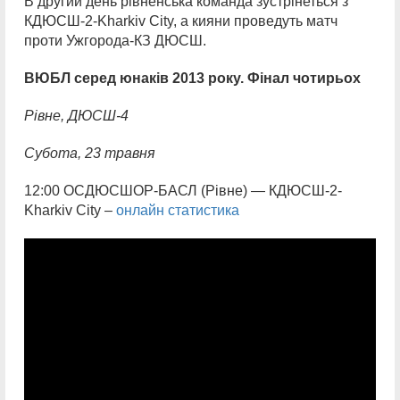
В другий день рівненська команда зустрінеться з
КДЮСШ-2-Kharkiv City, а кияни проведуть матч
проти Ужгорода-КЗ ДЮСШ.
ВЮБЛ серед юнаків 2013 року. Фінал чотирьох
Рівне, ДЮСШ-4
Субота, 23 травня
12:00 ОСДЮСШОР-БАСЛ (Рівне) — КДЮСШ-2-
Kharkiv City –
онлайн статистика