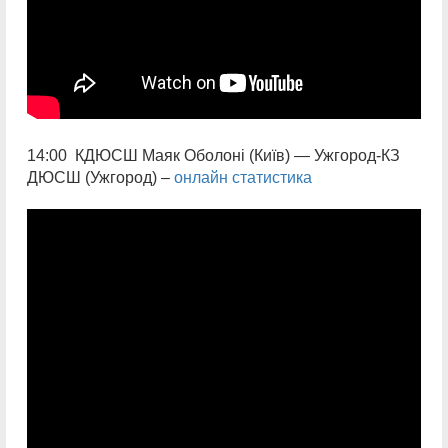
14:00 КДЮСШ Маяк Оболоні (Київ) — Ужгород-КЗ
ДЮСШ (Ужгород) –
онлайн статистика