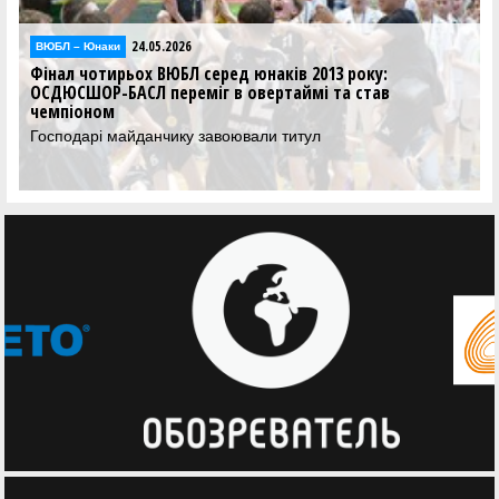
24.05.2026
24
 – Юнаки
Відео
л чотирьох ВЮБЛ серед юнаків 2013 року:
Фінал ч
ЮСШОР-БАСЛ переміг в овертаймі та став
відеотр
піоном
Дивіться
чотирьо
одарі майданчику завоювали титул