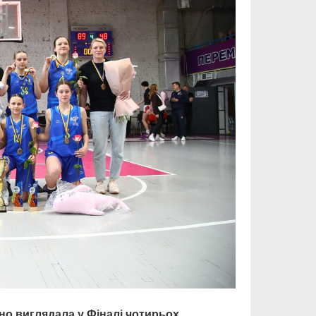
о виглядала у Фіналі чотирьох.