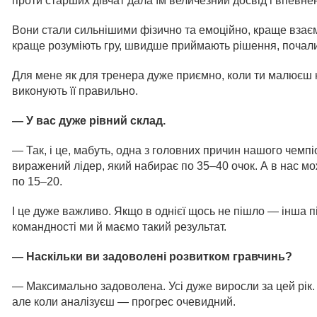
проти старших дівчат дала їм величезний досвід і впевнен
Вони стали сильнішими фізично та емоційно, краще взаєм
краще розуміють гру, швидше приймають рішення, почали 
Для мене як для тренера дуже приємно, коли ти малюєш к
виконують її правильно.
— У вас дуже рівний склад.
— Так, і це, мабуть, одна з головних причин нашого чемп
виражений лідер, який набирає по 35–40 очок. А в нас мо
по 15–20.
І це дуже важливо. Якщо в однієї щось не пішло — інша пі
командності ми й маємо такий результат.
— Наскільки ви задоволені розвитком гравчинь?
— Максимально задоволена. Усі дуже виросли за цей рік. 
але коли аналізуєш — прогрес очевидний.