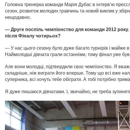
Головна тренерка команди Марія Дубас в інтерв’ю пресс
сезон, розвиток молодих гравчинь та новий виклик у збірн
нещодавно.
— Друге поспіль чемпіонство для команди 2012 року. Я
після Фіналу чотирьох?
— У нас цього сезону було дуже багато турнірів і майже в 
Наймолодші дівчата грали останніми, тому фінал уже бу
Але вони молодці, підтвердили своє чемпіонство. Я вваж
складніше, ніж виграти його вперше. Тому що всі вже на
суперника, всі хочуть тебе обіграти. А тобі потрібно трима
Я дуже пишаюся дівчатами. І, звичайно, не треба зупинят