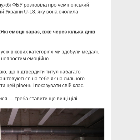
лужбі ФБУ розповіла про чемпіонський
ій України U-18, яку вона очолила
кі емоції зараз, вже через кілька днів
усіх вікових категоріях ми здобули медалі.
в непростим емоційно.
аю, що підтвердити титул набагато
лаштовуються на тебе як на сильного
ти цей рівень і показувати свій клас.
ися — треба ставити ще вищі цілі.