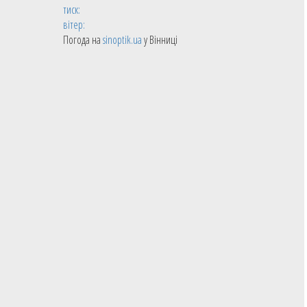
тиск:
вітер:
Погода на
sinoptik.ua
у Вінниці