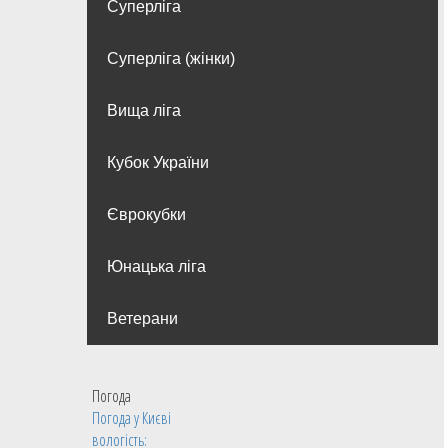
Суперліга
Суперліга (жінки)
Вища лiга
Кубок України
Єврокубки
Юнацька ліга
Ветерани
Погода
Погода у
Києві
вологість: