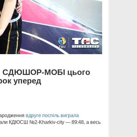
нди СДЮШОР-МОБІ цього
рок уперед
народження
вдруге поспіль виграла
рали КДЮСШ №2-Kharkiv-city — 89:48, а весь