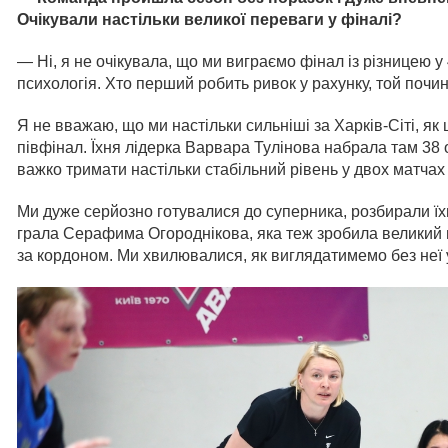
Очікували настільки великої переваги у фіналі?
— Ні, я не очікувала, що ми виграємо фінал із різницею у 
психологія. Хто перший робить ривок у рахунку, той почи
Я не вважаю, що ми настільки сильніші за Харків-Сіті, як
півфінал. Їхня лідерка Варвара Тулінова набрала там 38 оч
важко тримати настільки стабільний рівень у двох матчах 
Ми дуже серйозно готувалися до суперника, розбирали їхню
грала Серафима Огороднікова, яка теж зробила великий 
за кордоном. Ми хвилювалися, як виглядатимемо без неї у