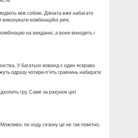
ість.
одіють між собою. Дівчата вже набагато
виконувати комбінаційні речі.
омбінацію на вкиданні, а вони виходять і
іонства. У багатьох команд є один яскраво
жуть одразу чотири-п’ять гравчинь набирати
дхопить гру. Саме за рахунок цієї
Можливо, по ходу сезону це не так помітно,