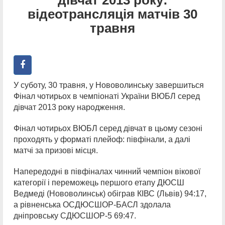
відеотрансляція матчів 30
травня
У суботу, 30 травня, у Нововолинську завершиться
Фінал чотирьох в чемпіонаті України ВЮБЛ серед
дівчат 2013 року народження.
Фінал чотирьох ВЮБЛ серед дівчат в цьому сезоні
проходять у форматі плейоф: півфінали, а далі
матчі за призові місця.
Напередодні в півфіналах чинний чемпіон вікової
категорії і переможець першого етапу ДЮСШ
Ведмеді (Нововолинськ) обіграв КІВС (Львів) 94:17,
а рівненська ОСДЮСШОР-БАСЛ здолала
дніпровську СДЮСШОР-5 69:47.