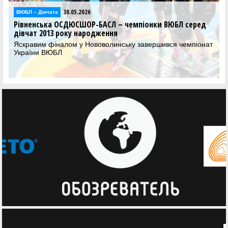
30.05.2026
Відео
 – чемпіонки ВЮБЛ серед
Фінал чотирьох ВЮБЛ серед дівч
я
відеотрансляція матчів 30 трав
нську завершився чемпіонат
Дивіться трансляцію вирішальних 
ВЮБЛ серед дівчат 2013 року