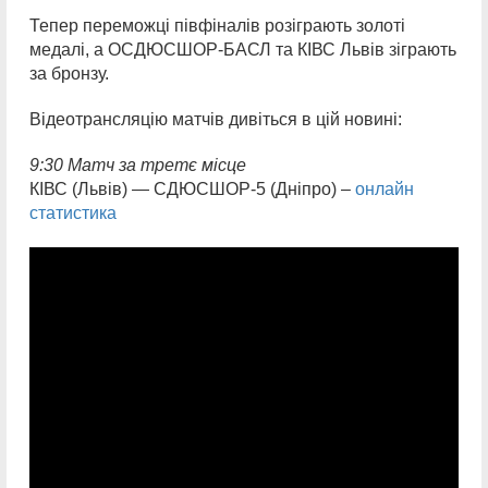
Тепер переможці півфіналів розіграють золоті
медалі, а ОСДЮСШОР-БАСЛ та КІВС Львів зіграють
за бронзу.
Відеотрансляцію матчів дивіться в цій новині:
9:30 Матч за третє місце
КІВС (Львів) — СДЮСШОР-5 (Дніпро) –
онлайн
статистика