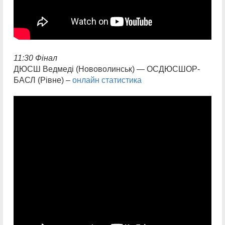
11:30 Фінал
ДЮСШ Ведмеді (Нововолинськ) — ОСДЮСШОР-
БАСЛ (Рівне) –
онлайн статистика