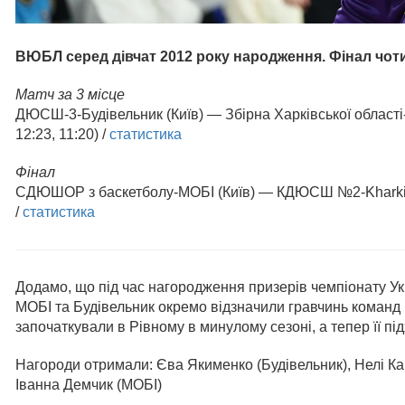
ВЮБЛ серед дівчат 2012 року народження. Фінал чоти
Матч за 3 місце
ДЮСШ-3-Будівельник (Київ) — Збірна Харківської області
12:23, 11:20) /
статистика
Фінал
СДЮШОР з баскетболу-МОБІ (Київ) — КДЮСШ №2-Kharkiv-city
/
статистика
Додамо, що під час нагородження призерів чемпіонату Ук
МОБІ та Будівельник окремо відзначили гравчинь команд
започаткували в Рівному в минулому сезоні, а тепер її пі
Нагороди отримали: Єва Якименко (Будівельник), Нелі Кар
Іванна Демчик (МОБІ)