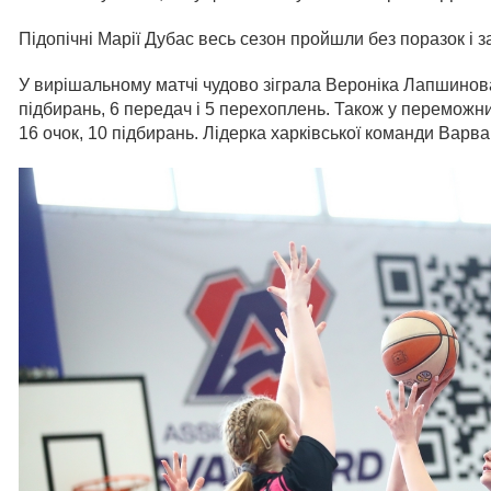
Підопічні Марії Дубас весь сезон пройшли без поразок і 
У вирішальному матчі чудово зіграла Вероніка Лапшинова,
підбирань, 6 передач і 5 перехоплень. Також у перемож
16 очок, 10 підбирань. Лідерка харківської команди Варв