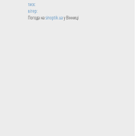
тиск:
вітер:
Погода на
sinoptik.ua
у Вінниці