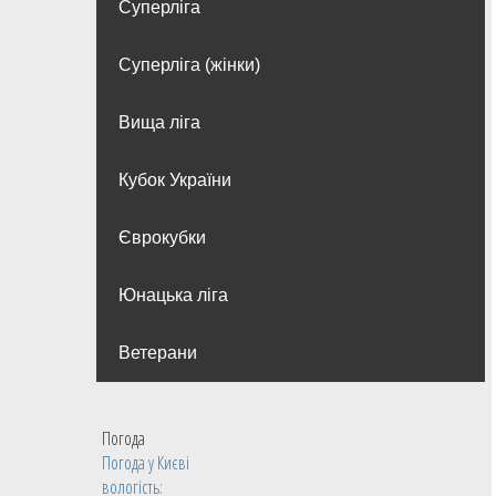
Суперліга
Суперліга (жінки)
Вища лiга
Кубок України
Єврокубки
Юнацька ліга
Ветерани
Погода
Погода у
Києві
вологість: