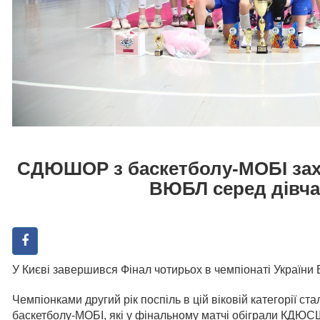
СДЮШОР з баскетболу-МОБІ зах
ВЮБЛ серед дівча
У Києві завершився Фінал чотирьох в чемпіонаті України
Чемпіонками другий рік поспіль в цій віковій категорії 
баскетболу-МОБІ, які у фінальному матчі обіграли КДЮСШ