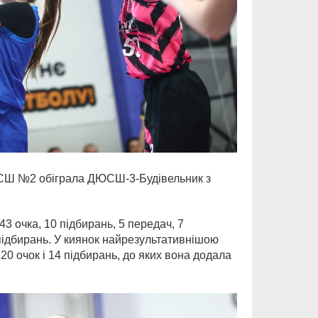
КДЮСШ №2 обіграла ДЮСШ-3-Будівельник з
43 очка, 10 підбирань, 5 передач, 7
 підбирань. У киянок найрезультативнішою
20 очок і 14 підбирань, до яких вона додала