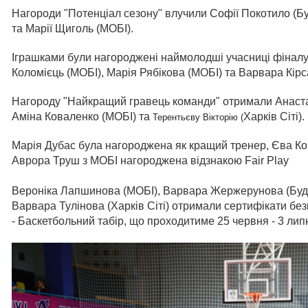
Нагороди "Потенціал сезону" влучили Софії Покотило (Буд
та Марії Щиголь (МОБІ).
Іграшками були нагороджені наймолодші учасниці фіналу
Коломієць (МОБІ), Марія Рябікова (МОБІ) та Варвара Кірс
Нагороду "Найкращий гравець команди" отримали Анастасі
Аміна Коваленко (МОБІ) та
Харків Сіті).
Терентьєву Вікторію (
Марія Дубас була нагороджена як кращий тренер, Єва Коз
Аврора Труш з МОБІ нагороджена відзнакою Fair Play
Вероніка Лапшинова (МОБІ), Варвара Жержерунова (Будів
Варвара Тулінова (Харків Сіті) отримали сертифікати б
- Баскетбольний табір, що проходитиме 25 червня - 3 лип