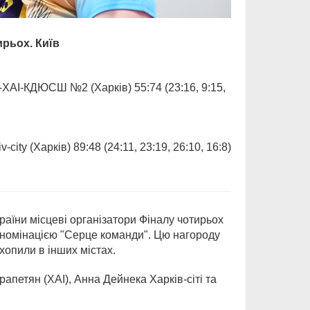
рьох. Київ
-ХАІ-КДЮСШ №2 (Харків) 55:74 (23:16, 9:15,
 (Харків) 89:48 (24:11, 23:19, 26:10, 16:8)
раїни місцеві організатори Фіналу чотирьох
 номінацією "Серце команди". Цю нагороду
дхопили в інших містах.
апетян (ХАІ), Анна Дейнека Харків-сіті та