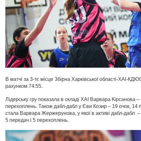
В матчі за 3-тє місце Збірна Харківської області-ХАІ-
рахунком 74:55.
Лідерську гру показала в складі ХАІ Варвара Кірсанова – 
перехоплень. Також дабл-дабл у Єви Козир – 19 очок, 14
стала Варвара Жержерунова, у якої в активі дабл-дабл – 
5 передач і 5 перехоплень.