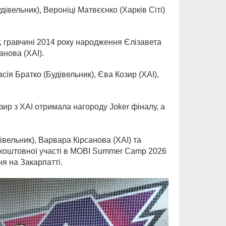
івельник), Вероніці Матвєєнко (Харків Сіті)
, гравчині 2014 року народження Єлізавета
анова (ХАІ).
я Братко (Будівельник), Єва Козир (ХАІ),
ир з ХАІ отримала нагороду Joker фіналу, а
ельник), Варвара Кірсанова (ХАІ) та
езкоштовної участі в MOBI Summer Camp 2026
ня на Закарпатті.