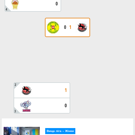
0
4
0
1
2
1
0
3
Вища лiга – Жiнки