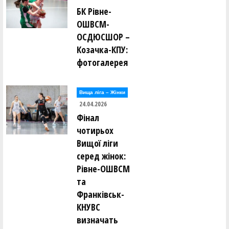
БК Рівне-
ОШВСМ-
ОСДЮСШОР –
Козачка-КПУ:
фотогалерея
Вища лiга – Жiнки
24.04.2026
Фінал
чотирьох
Вищої ліги
серед жінок:
Рівне-ОШВСМ
та
Франківськ-
КНУВС
визначать