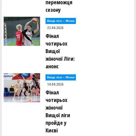
переможця
сезону
Вища лiга – Жiнки
23.04.2026
Фінал
чотирьох
Вищої
жіночої Ліги:
анонс
Вища лiга – Жiнки
14.04.2026
Фінал
чотирьох
жіночої
Вищої ліги
пройде у
Києві