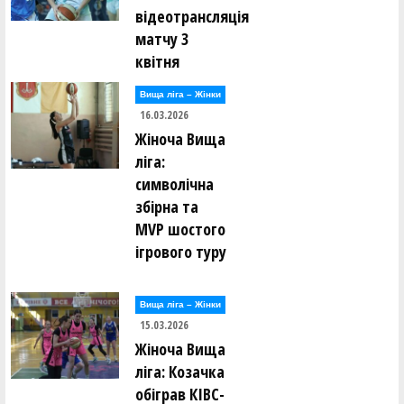
відеотрансляція
матчу 3
квітня
Вища лiга – Жiнки
16.03.2026
Жіноча Вища
ліга:
символічна
збірна та
MVP шостого
ігрового туру
Вища лiга – Жiнки
15.03.2026
Жіноча Вища
ліга: Козачка
обіграв КІВС-