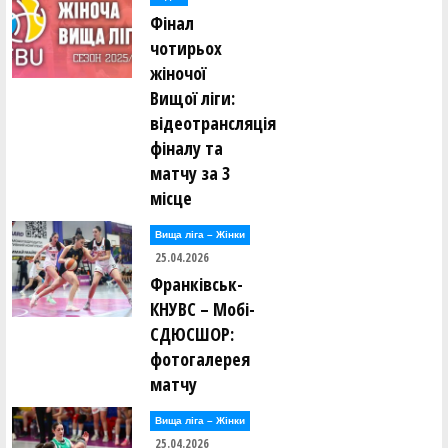
Фінал
чотирьох
жіночої
Вищої ліги:
відеотрансляція
фіналу та
матчу за 3
місце
Вища лiга – Жiнки
25.04.2026
Франківськ-
КНУВС – Мобі-
СДЮСШОР:
фотогалерея
матчу
Вища лiга – Жiнки
25.04.2026