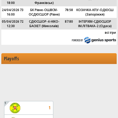
18:00
Франківськ)
24/04/2026
73
БК Рівне-ОШВСМ-
78
:
58
КОЗАЧКА-КПУ-ОДЮСШ
16:00
ОСДЮСШОР (Рівне)
(Запоріжжя)
05/04/2026
72
СДЮСШОР-4-НІКО-
87
:
80
ІНТЕРХІМ-СДЮСШОР
12:30
БАСКЕТ (Миколаїв)
ІМ.ЛІТВАКА-2 (Одеса)
всі ігри
Playoffs
1
1