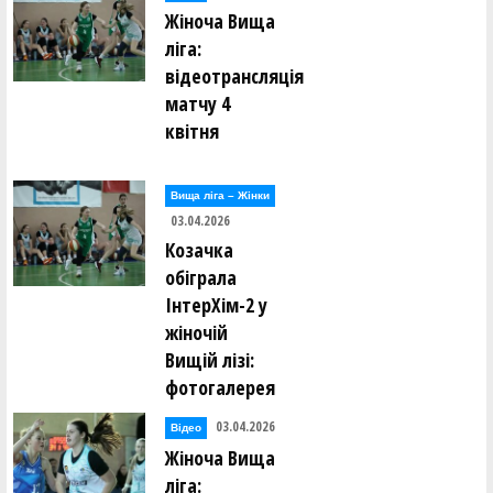
Жіноча Вища
ліга:
відеотрансляція
матчу 4
квітня
Вища лiга – Жiнки
03.04.2026
Козачка
обіграла
ІнтерХім-2 у
жіночій
Вищій лізі:
фотогалерея
03.04.2026
Відео
Жіноча Вища
ліга: