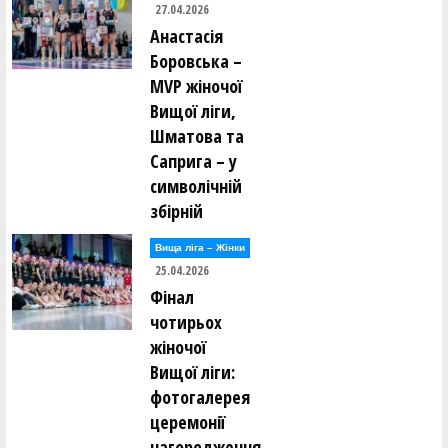
27.04.2026
Анастасія
Боровська –
MVP жіночої
Вищої ліги,
Шматова та
Саприга – у
символічній
збірній
Вища лiга – Жiнки
25.04.2026
Фінал
чотирьох
жіночої
Вищої ліги:
фотогалерея
церемонії
нагородження