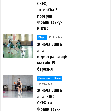
СКІФ,
ІнтерХім-2
програв
Франківську-
КНУВС
15.03.2026
Відео
Жіноча Вища
ліга:
відеотрансляція
матчів 15
березня
Вища лiга – Жiнки
14.03.2026
Жіноча Вища
ліга: КІВС-
СКІФ та
Франківськ-