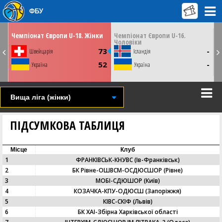
ФБУ
ЛЮ
ВІВТОРОК
СЕРЕДУ
04 серпня
05 серпня
30
13:30
13:30
и
Чемпіонат Європи U-18. Жінки
Чемпіонат Європи U-16.
Ч
Чоловіки
Ч
Тулча, Румунія
Тулча, Румунія
9
73
-
Швейцарія
Ісландія
СТАТИСТИКА
СТАТИСТИКА
НОВИНА
НОВИНА
0
52
-
Україна
Україна
ВІДЕО
ВІДЕО
Вища лiга (жінки)
ПІДСУМКОВА ТАБЛИЦЯ
Місце
Клуб
1
ФРАНКІВСЬК-КНУВС (Ів-Франківськ)
2
БК Рівне-ОШВСМ-ОСДЮСШОР (Рівне)
3
МОБІ-СДЮШОР (Київ)
4
КОЗАЧКА-КПУ-ОДЮСШ (Запоріжжя)
5
КIВС-СКІФ (Львів)
6
БК ХАІ-Збірна Харківської області