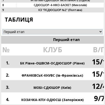
7
ІНТЕРХІМ-СДЮСШОР ІМ.ЛІТВАКА-2 (Одеса)
8
СДЮСШОР-4-НІКО-БАСКЕТ (Миколаїв)
9
КЗ "ПСДЮСШОР №2" (Полтава)
ТАБЛИЦЯ
Перший етап
№
КЛУБ
В/
15
/
1.
БК Рівне-ОШВСМ-ОСДЮСШОР (Рівне)
15
/
2.
ФРАНКІВСЬК-КНУВС (Ів-Франківськ)
12
/
3.
МОБІ-СДЮШОР (Київ)
9
/
7
4.
КОЗАЧКА-КПУ-ОДЮСШ (Запоріжжя)