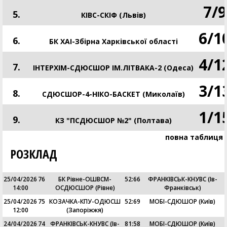
7
/
9
5.
КIВС-СКІФ (Львів)
6
/
1
6.
БК ХАІ-Збірна Харківської області
4
/
1
7.
ІНТЕРХІМ-СДЮСШОР ІМ.ЛІТВАКА-2 (Одеса)
3
/
1
8.
СДЮСШОР-4-НІКО-БАСКЕТ (Миколаїв)
1
/
1
9.
КЗ "ПСДЮСШОР №2" (Полтава)
повна таблиця
РОЗКЛАД
25/04/2026
76
БК Рівне-ОШВСМ-
52
:
66
ФРАНКІВСЬК-КНУВС (Ів-
14:00
ОСДЮСШОР (Рівне)
Франківськ)
25/04/2026
75
КОЗАЧКА-КПУ-ОДЮСШ
52
:
69
МОБІ-СДЮШОР (Київ)
12:00
(Запоріжжя)
24/04/2026
74
ФРАНКІВСЬК-КНУВС (Ів-
81
:
58
МОБІ-СДЮШОР (Київ)