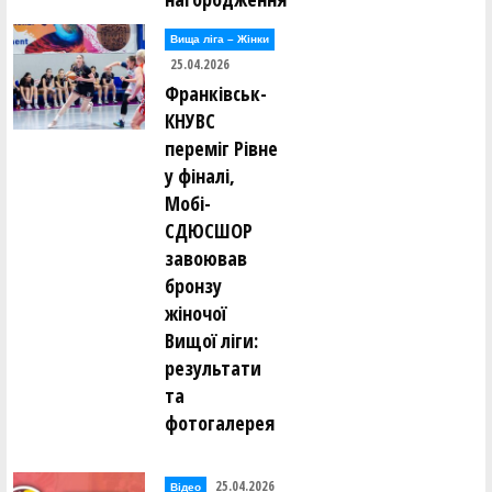
Вища лiга – Жiнки
25.04.2026
Франківськ-
КНУВС
переміг Рівне
у фіналі,
Мобі-
СДЮСШОР
завоював
бронзу
жіночої
Вищої ліги:
результати
та
фотогалерея
25.04.2026
Відео