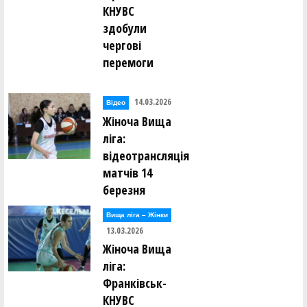
КНУВС
здобули
чергові
перемоги
14.03.2026
Відео
Жіноча Вища
ліга:
відеотрансляція
матчів 14
березня
Вища лiга – Жiнки
13.03.2026
Жіноча Вища
ліга:
Франківськ-
КНУВС