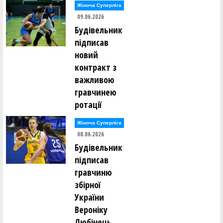
Жіноча Суперліга
09.06.2026
Будівельник
підписав
новий
контракт з
важливою
гравчинею
ротації
Жіноча Суперліга
08.06.2026
Будівельник
підписав
гравчиню
збірної
України
Вероніку
Любінець