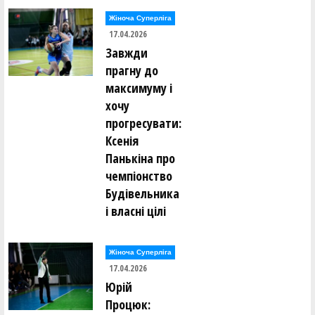
Жіноча Суперліга
17.04.2026
Завжди
прагну до
максимуму і
хочу
прогресувати:
Ксенія
Панькіна про
чемпіонство
Будівельника
і власні цілі
Жіноча Суперліга
17.04.2026
Юрій
Процюк: