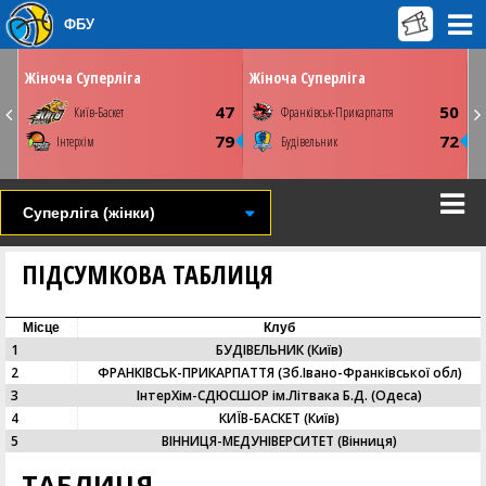
ФБУ
ОК
ВІВТОРОК
ПʼЯТНИЦЮ
31 березня
03 квітня
0
17:00
13:00
Жіноча Суперліга
Жіноча Суперліга
Київ. ПС Венето
Київ. ПС Венето
3
47
50
Київ-Баскет
Франківськ-Прикарпаття
Youtube
СТАТИСТИКА
НОВИНА
ФОТО
ВІДЕО
8
79
72
Інтерхім
Будівельник
СТАТИСТИКА
НОВИНА
ФОТО
ВІДЕО
Суперліга (жінки)
ПІДСУМКОВА ТАБЛИЦЯ
Місце
Клуб
1
БУДІВЕЛЬНИК (Київ)
2
ФРАНКІВСЬК-ПРИКАРПАТТЯ (Зб.Івано-Франківської обл)
3
ІнтерХім-СДЮСШОР ім.Літвака Б.Д. (Одеса)
4
КИЇВ-БАСКЕТ (Київ)
5
ВІННИЦЯ-МЕДУНІВЕРСИТЕТ (Вінниця)
ТАБЛИЦЯ