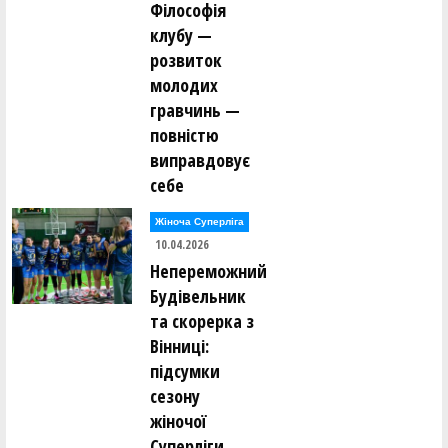
Філософія
клубу —
розвиток
молодих
гравчинь —
повністю
виправдовує
себе
Жіноча Суперліга
10.04.2026
Непереможний
Будівельник
та скорерка з
Вінниці:
підсумки
сезону
жіночої
Суперліги