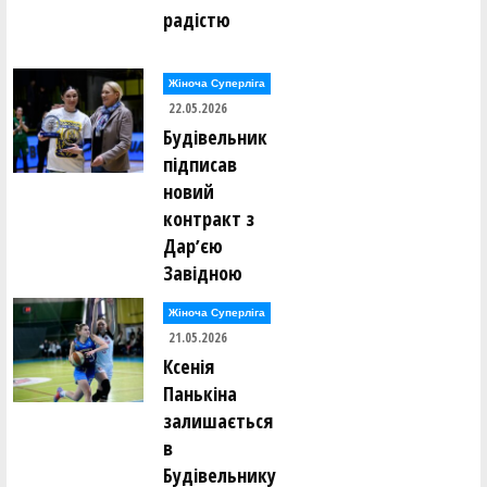
радістю
Жіноча Суперліга
22.05.2026
Будівельник
підписав
новий
контракт з
Дарʼєю
Завідною
Жіноча Суперліга
21.05.2026
Ксенія
Панькіна
залишається
в
Будівельнику