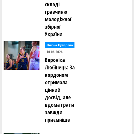
складі
гравчиню
молодіжної
збірної
України
Жіноча Суперліга
10.06.2026
Вероніка
Любінець: За
кордоном
отримала
цінний
досвід, але
вдома грати
завжди
приємніше