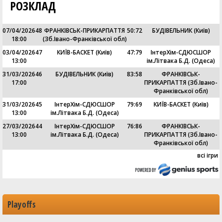
РОЗКЛАД
07/04/2026
48
ФРАНКІВСЬК-ПРИКАРПАТТЯ
50
:
72
БУДІВЕЛЬНИК (Київ)
18:00
(Зб.Івано-Франківської обл)
03/04/2026
47
КИЇВ-БАСКЕТ (Київ)
47
:
79
ІнтерХім-СДЮСШОР
13:00
ім.Літвака Б.Д. (Одеса)
31/03/2026
46
БУДІВЕЛЬНИК (Київ)
83
:
58
ФРАНКІВСЬК-
17:00
ПРИКАРПАТТЯ (Зб.Івано-
Франківської обл)
31/03/2026
45
ІнтерХім-СДЮСШОР
79
:
69
КИЇВ-БАСКЕТ (Київ)
13:00
ім.Літвака Б.Д. (Одеса)
27/03/2026
44
ІнтерХім-СДЮСШОР
76
:
86
ФРАНКІВСЬК-
13:00
ім.Літвака Б.Д. (Одеса)
ПРИКАРПАТТЯ (Зб.Івано-
Франківської обл)
всі ігри
Playoffs