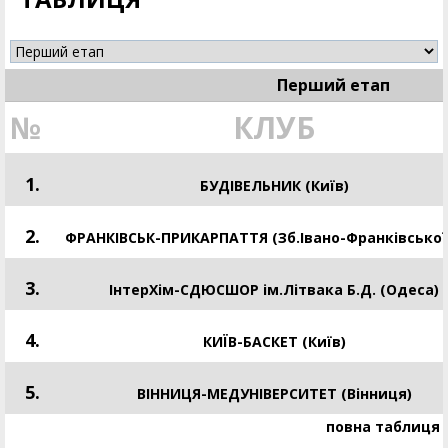
Перший етап
№
КЛУБ
1.
БУДІВЕЛЬНИК (Київ)
2.
ФРАНКІВСЬК-ПРИКАРПАТТЯ (Зб.Івано-Франківської
3.
ІнтерХім-СДЮСШОР ім.Літвака Б.Д. (Одеса)
4.
КИЇВ-БАСКЕТ (Київ)
5.
ВІННИЦЯ-МЕДУНІВЕРСИТЕТ (Вінниця)
повна таблиця