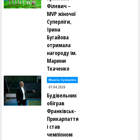
Філевич –
MVP жіночої
Суперліги,
Ірина
Бугайова
отримала
нагороду ім.
Марини
Ткаченко
Жіноча Суперліга
07.04.2026
Будівельник
обіграв
Франківськ-
Прикарпаття
і став
чемпіоном