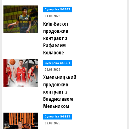
Суперліга GGBET
04.08.2026
Київ-Баскет
продовжив
контракт з
Рафаелем
Колаволе
Суперліга GGBET
03.08.2026
Хмельницький
продовжив
контракт з
Владиславом
Мельником
Суперліга GGBET
02.08.2026