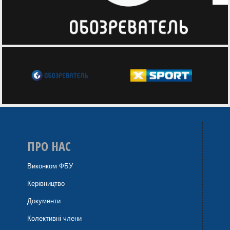
ПРО НАС
Виконком ФБУ
Керівництво
Документи
Колективні члени