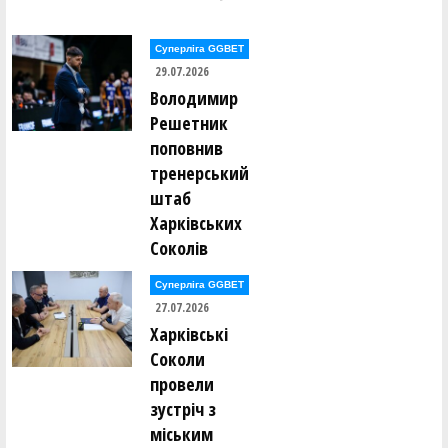
Суперліга GGBET
29.07.2026
Володимир
Решетник
поповнив
тренерський
штаб
Харківських
Соколів
Суперліга GGBET
27.07.2026
Харківські
Соколи
провели
зустріч з
міським