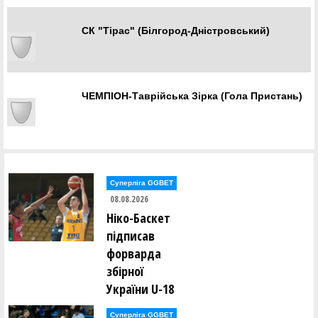
СК "Тірас" (Білгород-Дністровський)
Білгород-Дністровський
ЧЕМПІОН-Таврійська Зірка (Гола Пристань)
Гола Пристань
Суперліга GGBET
08.08.2026
Ніко-Баскет
підписав
форварда
збірної
України U-18
Суперліга GGBET