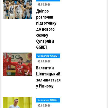
08.08.2026
Дніпро
розпочав
підготовку
до нового
сезону
Суперліги
GGBET
Суперліга GGBET
07.08.2026
Валентин
Шептицький
залишається
у Рівному
Суперліга GGBET
07.08.2026