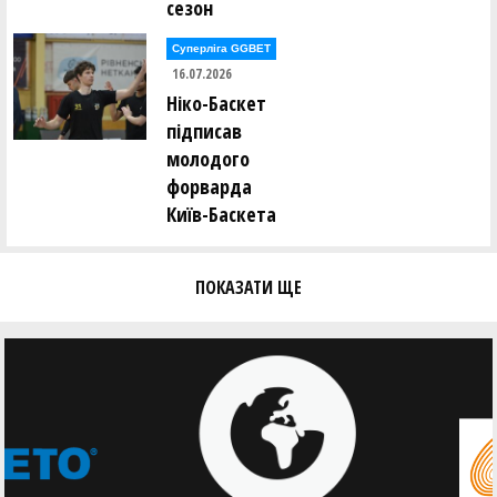
сезон
Суперліга GGBET
16.07.2026
Ніко-Баскет
підписав
молодого
форварда
Київ-Баскета
ПОКАЗАТИ ЩЕ