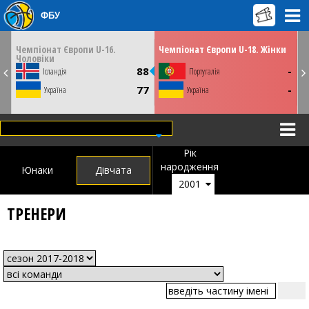
ФБУ
ОК
СЕРЕДУ
ЧЕТВЕР
05 серпня
06 серпня
0
13:30
22:00
и
Чемпіонат Європи U-16.
Чемпіонат Європи U-18. Жінки
Ч
Чоловіки
Ч
Тулча, Румунія
Скоп'є, Пів. Македонія
3
88
-
Ісландія
Португалія
СТАТИСТИКА
СТАТИСТИКА
НОВИНА
НОВИНА
2
77
-
Україна
Україна
ВІДЕО
ВІДЕО
Рік
народження
Юнаки
Дівчата
2001
ТРЕНЕРИ