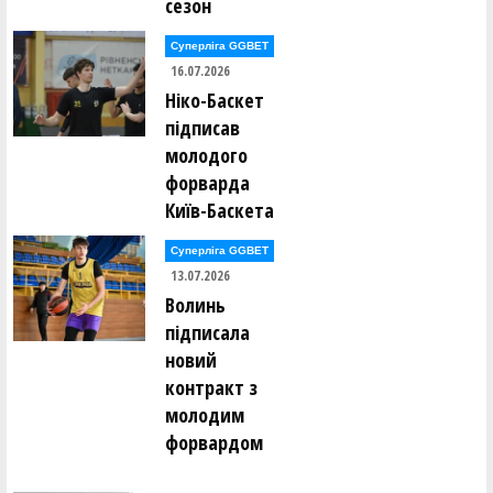
сезон
Суперліга GGBET
16.07.2026
Ніко-Баскет
підписав
молодого
форварда
Київ-Баскета
Суперліга GGBET
13.07.2026
Волинь
підписала
новий
контракт з
молодим
форвардом