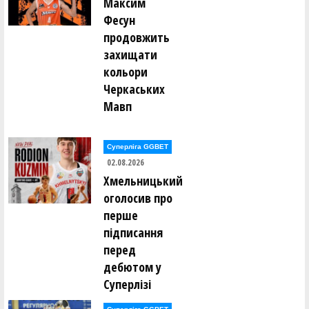
Максим
Фесун
продовжить
захищати
кольори
Черкаських
Мавп
Суперліга GGBET
02.08.2026
Хмельницький
оголосив про
перше
підписання
перед
дебютом у
Суперлізі