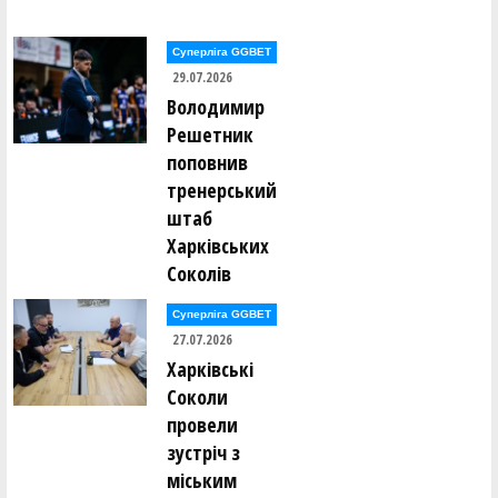
Суперліга GGBET
29.07.2026
Володимир
Решетник
поповнив
тренерський
штаб
Харківських
Соколів
Суперліга GGBET
27.07.2026
Харківські
Соколи
провели
зустріч з
міським