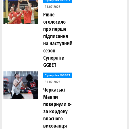
Суперліга GGBET
31.07.2026
Рівне
оголосило
про перше
підписання
на наступний
сезон
Суперліги
GGBET
Суперліга GGBET
30.07.2026
Черкаські
Мавпи
повернули з-
за кордону
власного
вихованця