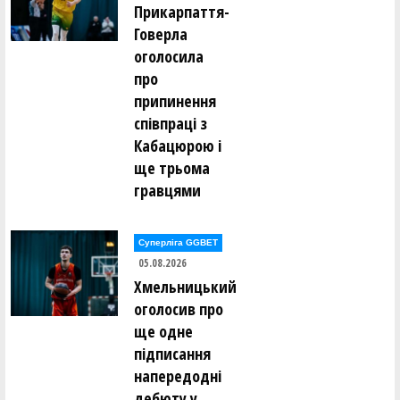
Прикарпаття-
Говерла
оголосила
про
припинення
співпраці з
Кабацюрою і
ще трьома
гравцями
Суперліга GGBET
05.08.2026
Хмельницький
оголосив про
ще одне
підписання
напередодні
дебюту у