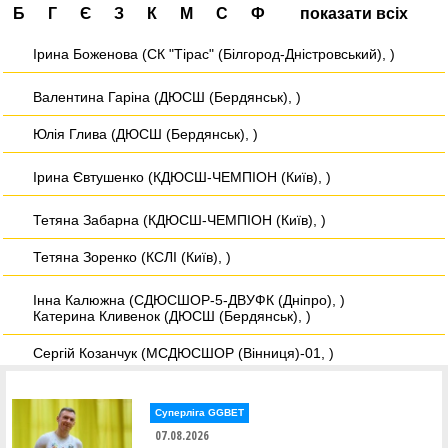
Б
Г
Є
З
К
М
С
Ф
показати всіх
Ірина Боженова (СК "Тірас" (Білгород-Дністровський), )
Валентина Гаріна (ДЮСШ (Бердянськ), )
Юлія Глива (ДЮСШ (Бердянськ), )
Ірина Євтушенко (КДЮСШ-ЧЕМПІОН (Київ), )
Тетяна Забарна (КДЮСШ-ЧЕМПІОН (Київ), )
Тетяна Зоренко (КСЛІ (Київ), )
Інна Калюжна (СДЮСШОР-5-ДВУФК (Дніпро), )
Катерина Кливенок (ДЮСШ (Бердянськ), )
Сергій Козанчук (МСДЮСШОР (Вінниця)-01, )
Михайло Мельников (СК "Тірас" (Білгород-Дністровський), )
Суперліга GGBET
07.08.2026
Валентина Сович (СДЮСШОР-5-ДВУФК (Дніпро), )