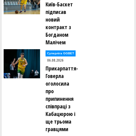
Київ-Баскет
Олена Федченко (КСЛІ-ТІМ СКУФ (Київ), )
підписав
новий
Олександр Чередніченко (СДЮСШОР-5-ДВУФК
контракт з
(Дніпропетровськ), )
Богданом
Тетяна Чередніченко (СДЮСШОР-5-ДВУФК
Малічем
(Дніпропетровськ), )
Total players: 12
Суперліга GGBET
06.08.2026
Прикарпаття-
Говерла
оголосила
про
припинення
співпраці з
Кабацюрою і
ще трьома
гравцями