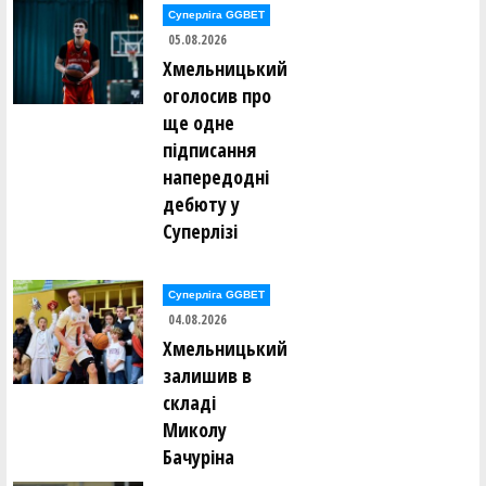
Суперліга GGBET
05.08.2026
Хмельницький
оголосив про
ще одне
підписання
напередодні
дебюту у
Суперлізі
Суперліга GGBET
04.08.2026
Хмельницький
залишив в
складі
Миколу
Бачуріна