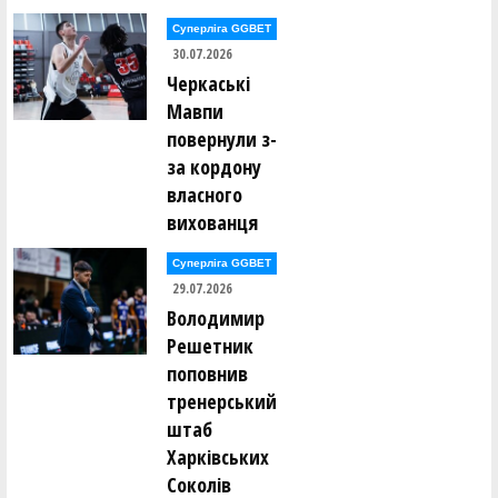
Суперліга GGBET
30.07.2026
Черкаські
Мавпи
повернули з-
за кордону
власного
вихованця
Суперліга GGBET
29.07.2026
Володимир
Решетник
поповнив
тренерський
штаб
Харківських
Соколів