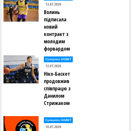
13.07.2026
Волинь
підписала
новий
контракт з
молодим
форвардом
Суперліга GGBET
12.07.2026
Ніко-Баскет
продовжив
співпрацю з
Данилом
Стрижаком
Суперліга GGBET
10.07.2026