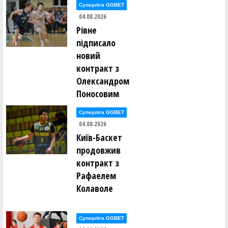
Суперліга GGBET
04.08.2026
Рівне
підписало
новий
контракт з
Олександром
Поносовим
Суперліга GGBET
04.08.2026
Київ-Баскет
продовжив
контракт з
Рафаелем
Колаволе
Суперліга GGBET