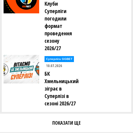
Клуби
Суперліги
погодили
формат
проведення
сезону
2026/27
Суперліга GGBET
10.07.2026
БК
Хмельницький
зіграє в
Суперлізі в
сезоні 2026/27
ПОКАЗАТИ ЩЕ