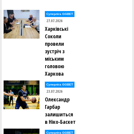
Суперліга GGBET
27.07.2026
Харківські
Соколи
провели
зустріч з
міським
головою
Харкова
Суперліга GGBET
23.07.2026
Олександр
Гарбар
залишиться
в Ніко-Баскет
Суперліга GGBET