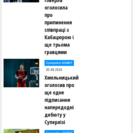
Говерла
оголосила
про
припинення
співпраці з
Кабацюрою і
ще трьома
гравцями
Суперліга GGBET
05.08.2026
Хмельницький
оголосив про
ще одне
підписання
напередодні
дебюту у
Суперлізі
Суперліга GGBET