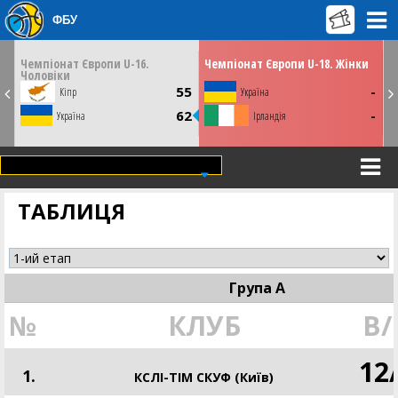
ФБУ
ЦЮ
СУБОТУ
СУБОТУ
08 серпня
08 серпня
0
13:30
22:00
и
Чемпіонат Європи U-16.
Чемпіонат Європи U-18. Жінки
Ч
Чоловіки
Ч
Тулча, Румунія
Скоп'є, Пів. Македонія
0
55
-
Кіпр
Україна
СТАТИСТИКА
СТАТИСТИКА
НОВИНА
НОВИНА
2
62
-
Україна
Ірландія
ВІДЕО
ВІДЕО
ТАБЛИЦЯ
Група А
№
КЛУБ
В/
12
1.
КСЛІ-ТІМ СКУФ (Київ)