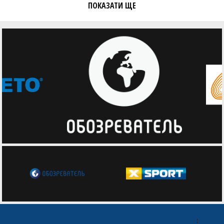
ПОКАЗАТИ ЩЕ