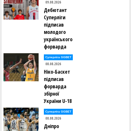
09.08.2026
Дебютант
Суперліги
підписав
молодого
українського
форварда
Суперліга GGBET
08.08.2026
Ніко-Баскет
підписав
форварда
збірної
України U-18
Суперліга GGBET
08.08.2026
Дніпро