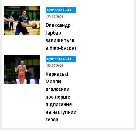
Суперліга GGBET
23.07.2026
Олександр
Гарбар
залишиться
в Ніко-Баскет
Суперліга GGBET
22.07.2026
Черкаські
Мавпи
оголосили
про перше
підписання
на наступний
сезон