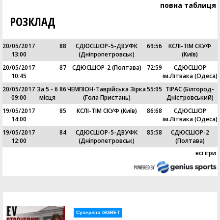
повна таблиця
РОЗКЛАД
20/05/2017
88
СДЮСШОР-5-ДВУФК
69
:
56
КСЛІ-ТІМ СКУФ
13:00
(Дніпропетровськ)
(Київ)
20/05/2017
87
СДЮCШОР-2 (Полтава)
72
:
59
СДЮСШОР
10:45
ім.Літвака (Одеса)
20/05/2017
За 5 - 6
86
ЧЕМПІОН-Таврійська Зірка
55
:
95
ТІРАС (Білгород-
09:00
місця
(Гола Пристань)
Дністровський)
19/05/2017
85
КСЛІ-ТІМ СКУФ (Київ)
86
:
68
СДЮСШОР
14:00
ім.Літвака (Одеса)
19/05/2017
84
СДЮСШОР-5-ДВУФК
85
:
58
СДЮCШОР-2
12:00
(Дніпропетровськ)
(Полтава)
всі ігри
Суперліга GGBET