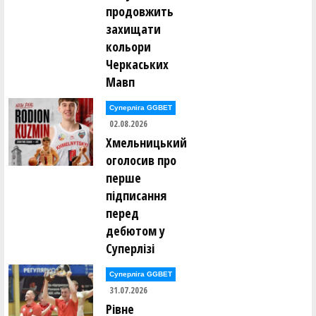
продовжить
захищати
кольори
Черкаських
Мавп
Суперліга GGBET
02.08.2026
Хмельницький
оголосив про
перше
підписання
перед
дебютом у
Суперлізі
Суперліга GGBET
31.07.2026
Рівне