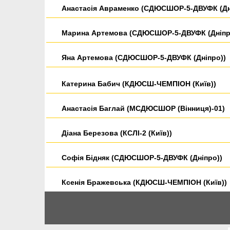
Анастасія Авраменко (СДЮСШОР-5-ДВУФК (Дн
Марина Артемова (СДЮСШОР-5-ДВУФК (Дніпр
Яна Артемова (СДЮСШОР-5-ДВУФК (Дніпро))
Катерина Бабич (КДЮСШ-ЧЕМПІОН (Київ))
Анастасія Баглай (МСДЮСШОР (Вінниця)-01)
Діана Березова (КСЛI-2 (Київ))
Софія Бідняк (СДЮСШОР-5-ДВУФК (Дніпро))
Ксенія Бражевська (КДЮСШ-ЧЕМПІОН (Київ))
Катерина Бурнакова (ДЮСШ (Бердянськ))