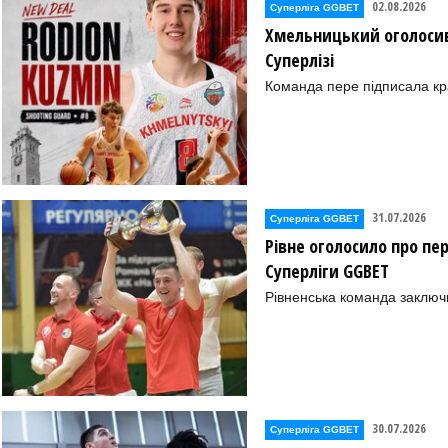
02.08.2026
Суперліга GGBET
Хмельницький оголосив
Суперлізі
Команда пере підписала к
31.07.2026
Суперліга GGBET
Гола Пристань))
Рівне оголосило про пе
Суперліги GGBET
Рівненська команда заключ
))
30.07.2026
Суперліга GGBET