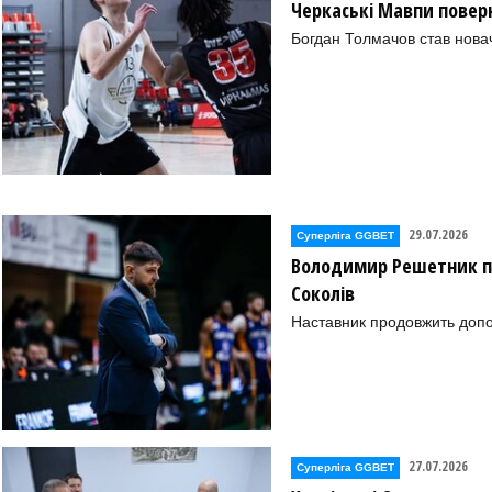
Черкаські Мавпи повер
)
Богдан Толмачов став нова
29.07.2026
Суперліга GGBET
Володимир Решетник п
Соколів
Наставник продовжить допо
ка (Гола Пристань))
про))
)-01)
27.07.2026
Суперліга GGBET