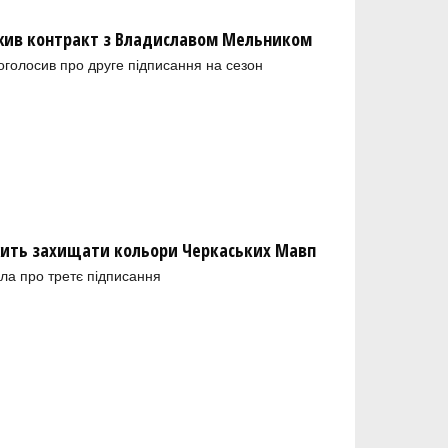
ив контракт з Владиславом Мельником
голосив про друге підписання на сезон
ить захищати кольори Черкаських Мавп
ла про третє підписання