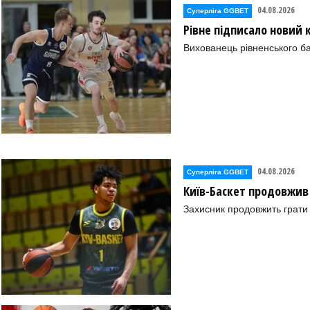
04.08.2026
Суперліга GGBET
Рівне підписало новий
Вихованець рівненського ба
а (Гола Пристань))
04.08.2026
Суперліга GGBET
Київ-Баскет продовжив
Захисник продовжить грати 