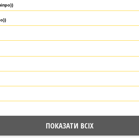
іпро))
о))
ПОКАЗАТИ ВСІХ