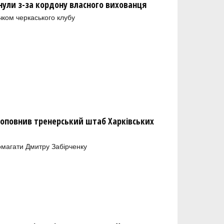
нули з-за кордону власного вихованця
чком черкаського клубу
оповнив тренерський штаб Харківських
магати Дмитру Забірченку