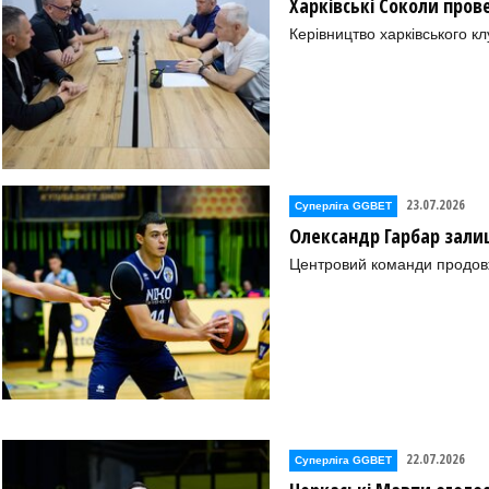
Харківські Соколи пров
а (Гола Пристань))
Керівництво харківського к
істровський))
23.07.2026
Суперліга GGBET
овський))
Олександр Гарбар зали
Центровий команди продовж
в))
22.07.2026
Суперліга GGBET