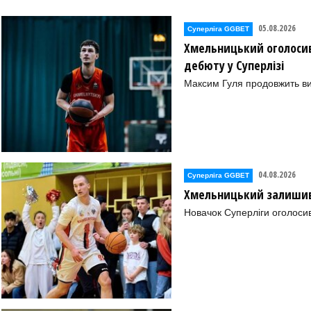
05.08.2026
Суперліга GGBET
Хмельницький оголосив
дебюту у Суперлізі
Пристань))
Максим Гуля продовжить в
іпро))
рка (Гола Пристань))
ністровський))
04.08.2026
Суперліга GGBET
Хмельницький залишив 
Новачок Суперліги оголоси
ла Пристань))