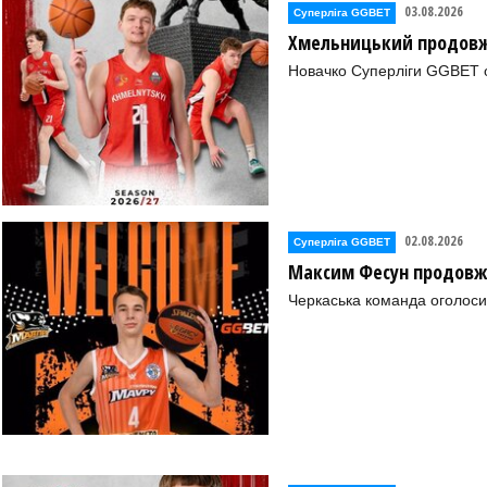
03.08.2026
Суперліга GGBET
Хмельницький продовж
Новачко Суперліги GGBET о
Пристань))
ла Пристань))
02.08.2026
Суперліга GGBET
))
Максим Фесун продовж
Черкаська команда оголоси
овський))