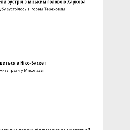
ели зустріч з міським головою Харкова
лубу зустрілось з Ігорем Тереховим
шиться в Ніко-Баскет
ить грати у Миколаєві