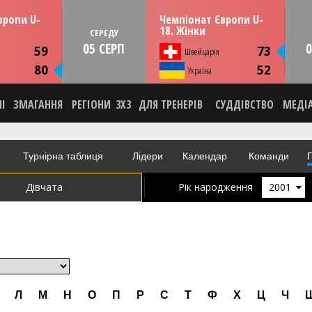
13:30
13:30
рпня
СЕРЕДУ
05 серпня
вропи U-
Чемпіонат Європи U-
мунія
Тулча, Румунія
18. Жінки
СЕРЕДУ
05 СЕРП
0
ИКА
СТАТИСТИКА
59
73
Швейцарія
НА
НОВИНА
80
52
О
Україна
ВІДЕО
НІ
ЗМАГАННЯ
РЕГІОНИ
3X3
ДЛЯ ТРЕНЕРІВ
СУДДІВСТВО
МЕДІ
Турнірна таблиця
Лідери
Календар
Команди
Г
Дівчата
Рік народження
2001
Л
М
Н
О
П
Р
С
Т
Ф
Х
Ц
Ч