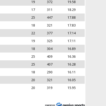
19
372
19.58
17
311
18.29
25
447
17.88
18
321
17.83
22
377
17.14
19
325
17.11
18
304
16.89
25
409
16.36
25
407
16.28
18
290
16.11
20
321
16.05
20
319
15.95