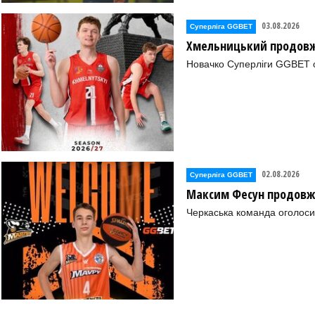
03.08.2026
Суперліга GGBET
Хмельницький продовж
Новачко Суперліги GGBET о
02.08.2026
Суперліга GGBET
Максим Фесун продовж
Черкаська команда оголоси