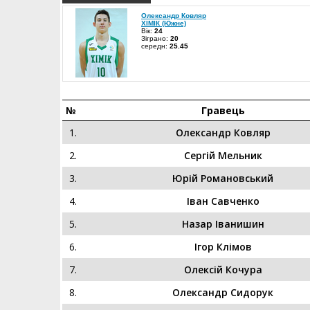
Олександр Ковляр
ХІМІК (Южне)
Вік:
24
Зіграно:
20
середн:
25.45
№
Гравець
1.
Олександр Ковляр
2.
Сергій Мельник
3.
Юрій Романовський
4.
Іван Савченко
5.
Назар Іванишин
6.
Ігор Клімов
7.
Олексій Кочура
8.
Олександр Сидорук