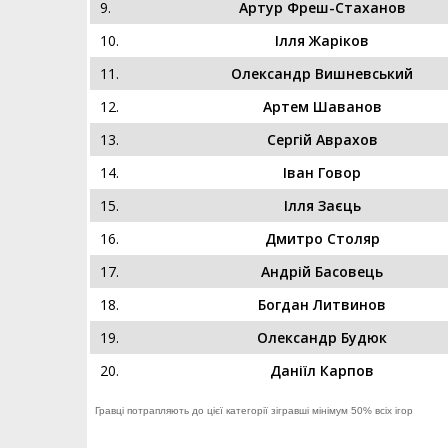
9.
Артур Фреш-Стаханов
10.
Ілля Жаріков
11.
Олександр Вишневський
12.
Артем Шаванов
13.
Сергій Аврахов
14.
Іван Говор
15.
Ілля Заєць
16.
Дмитро Столяр
17.
Андрій Басовець
18.
Богдан Литвинов
19.
Олександр Будюк
20.
Даніїл Карпов
Гравці потрапляють до цієї категорії зігравші мінімум 50% всіх ігор