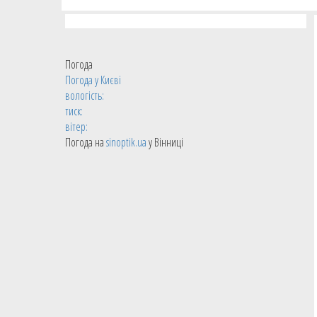
Погода
Погода у
Києві
вологість:
тиск:
вітер:
Погода на
sinoptik.ua
у Вінниці