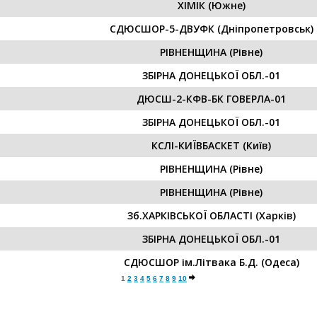
ХІМІК (Южне)
СДЮСШОР-5-ДВУФК (Дніпропетровськ)
РІВНЕНЩИНА (Рівне)
ЗБІРНА ДОНЕЦЬКОЇ ОБЛ.-01
ДЮСШ-2-КФВ-БК ГОВЕРЛА-01
ЗБІРНА ДОНЕЦЬКОЇ ОБЛ.-01
КСЛІ-КИЇВБАСКЕТ (Київ)
РІВНЕНЩИНА (Рівне)
РІВНЕНЩИНА (Рівне)
Зб.ХАРКІВСЬКОЇ ОБЛАСТІ (Харків)
ЗБІРНА ДОНЕЦЬКОЇ ОБЛ.-01
СДЮСШОР ім.Літвака Б.Д. (Одеса)
1
2
3
4
5
6
7
8
9
10