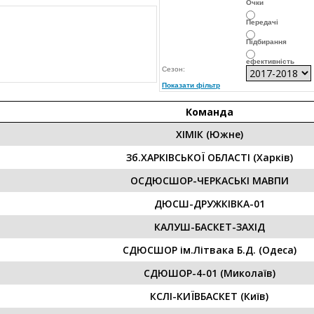
Очки
Передачі
Підбирання
ефективність
Сезон:
Показати фільтр
Команда
ХІМІК (Южне)
Зб.ХАРКІВСЬКОЇ ОБЛАСТІ (Харків)
ОСДЮСШОР-ЧЕРКАСЬКІ МАВПИ
ДЮСШ-ДРУЖКІВКА-01
КАЛУШ-БАСКЕТ-ЗАХІД
СДЮСШОР ім.Літвака Б.Д. (Одеса)
СДЮШОР-4-01 (Миколаїв)
КСЛІ-КИЇВБАСКЕТ (Київ)