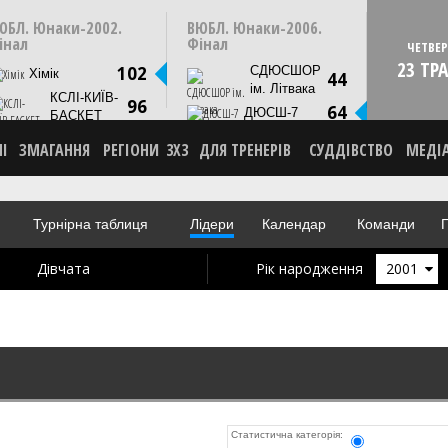
12:45
14:20
ОТУ
18 травня
СУБОТУ
18 травня
ЮБЛ. Юнаки-2002.
ВЮБЛ. Юнаки-2006.
Київ, СК Меридіан
Київ, Палац Спорту
інал
Фінал
ЧЕТВЕР
23 ТР
СТАТИСТИКА
СТАТИСТИКА
102
СДЮСШОР
Хімік
44
НОВИНА
НОВИНА
ім. Літвака
КСЛІ-КИЇВ-
ВІДЕО
ВІДЕО
96
64
ДЮСШ-7
БАСКЕТ
НІ
ЗМАГАННЯ
РЕГІОНИ
3X3
ДЛЯ ТРЕНЕРІВ
СУДДІВСТВО
МЕДІ
Турнірна таблиця
Лідери
Календар
Команди
Г
Дівчата
Рік народження
2001
Статистична категорія: