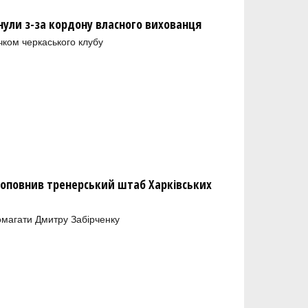
нули з-за кордону власного вихованця
чком черкаського клубу
оповнив тренерський штаб Харківських
магати Дмитру Забірченку