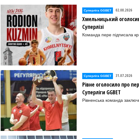
02.08.2026
Суперліга GGBET
Хмельницький оголосив
Суперлізі
Команда пере підписала к
31.07.2026
Суперліга GGBET
Рівне оголосило про пе
Суперліги GGBET
Рівненська команда заключ