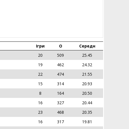
Ігри
О
Середн
20
509
25.45
19
462
24.32
22
474
21.55
15
314
20.93
8
164
20.50
16
327
20.44
23
468
20.35
16
317
19.81