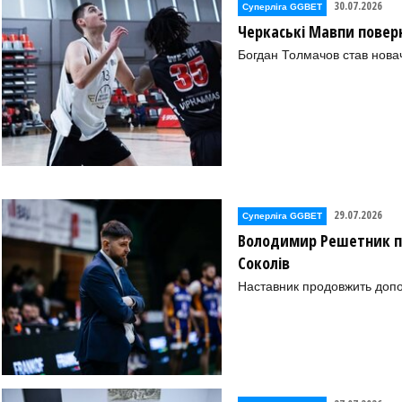
30.07.2026
Суперліга GGBET
Черкаські Мавпи повер
Богдан Толмачов став нова
29.07.2026
Суперліга GGBET
Володимир Решетник п
Соколів
Наставник продовжить допо