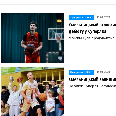
05.08.2026
Суперліга GGBET
Хмельницький оголосив
дебюту у Суперлізі
Максим Гуля продовжить в
04.08.2026
Суперліга GGBET
Хмельницький залишив 
Новачок Суперліги оголоси