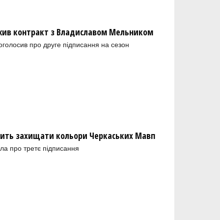
ив контракт з Владиславом Мельником
голосив про друге підписання на сезон
ить захищати кольори Черкаських Мавп
ла про третє підписання