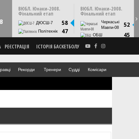
10:00
ЧЕТВЕР
23 травня
ЧЕ
ВЮБЛ. Юнаки-2008.
ВЮБЛ. Юнаки-2008.
Черкаси. ПС Будівельник
Фінальний етап
Фінальний етап
Youtube
АВ
58
Черкаські
ДЮСШ-7
52
СТАТИСТИКА
Мавпи-08
47
Політехнік
ВІДЕО
45
ОБШ
А
РЕЄСТРАЦІЯ
ІСТОРІЯ БАСКЕТБОЛУ
равці
Рекорди
Тренери
Судді
Комісари