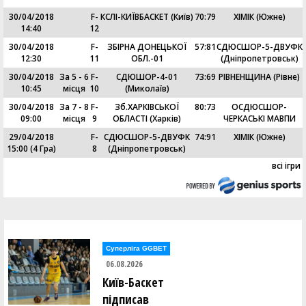
30/04/2018
F-
КСЛІ-КИЇВБАСКЕТ (Київ)
70
:
79
ХІМІК (Южне)
14:40
12
30/04/2018
F-
ЗБІРНА ДОНЕЦЬКОЇ
57
:
81
СДЮСШОР-5-ДВУФК
12:30
11
ОБЛ.-01
(Дніпропетровськ)
30/04/2018
За 5 - 6
F-
СДЮШОР-4-01
73
:
69
РІВНЕНЩИНА (Рівне)
10:45
місця
10
(Миколаїв)
30/04/2018
За 7 - 8
F-
Зб.ХАРКІВСЬКОЇ
80
:
73
ОСДЮСШОР-
09:00
місця
9
ОБЛАСТІ (Харків)
ЧЕРКАСЬКІ МАВПИ
29/04/2018
F-
СДЮСШОР-5-ДВУФК
74
:
91
ХІМІК (Южне)
15:00
(4 Гра)
8
(Дніпропетровськ)
всі ігри
Суперліга GGBET
06.08.2026
Київ-Баскет
підписав