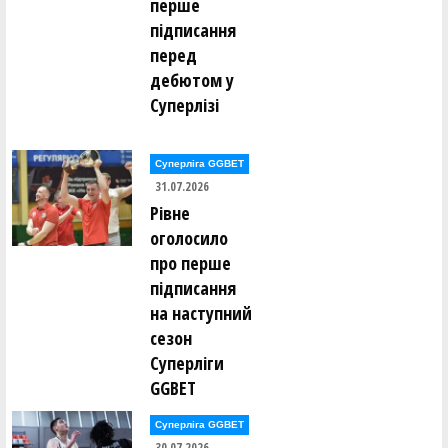
перше
підписання
перед
дебютом у
Суперлізі
Суперліга GGBET
31.07.2026
Рівне
оголосило
про перше
підписання
на наступний
сезон
Суперліги
GGBET
Суперліга GGBET
30.07.2026