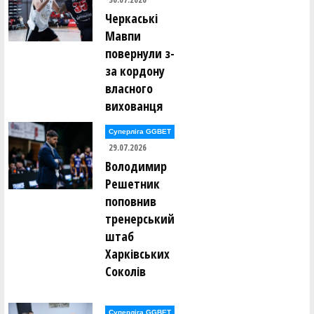
Черкаські
Мавпи
повернули з-
за кордону
власного
вихованця
Суперліга GGBET
29.07.2026
Володимир
Решетник
поповнив
тренерський
штаб
Харківських
Соколів
Суперліга GGBET