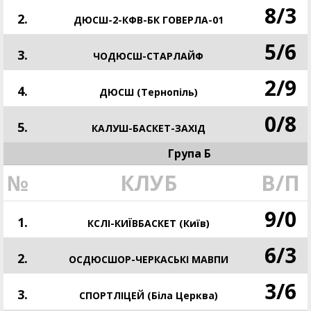
8
/
3
2.
ДЮСШ-2-КФВ-БК ГОВЕРЛА-01
5
/
6
3.
ЧОДЮСШ-СТАРЛАЙФ
2
/
9
4.
ДЮСШ (Тернопіль)
0
/
8
5.
КАЛУШ-БАСКЕТ-ЗАХІД
Група Б
№
КЛУБ
В/П
9
/
0
1.
КСЛІ-КИЇВБАСКЕТ (Київ)
6
/
3
2.
ОСДЮСШОР-ЧЕРКАСЬКІ МАВПИ
3
/
6
3.
СПОРТЛІЦЕЙ (Біла Церква)