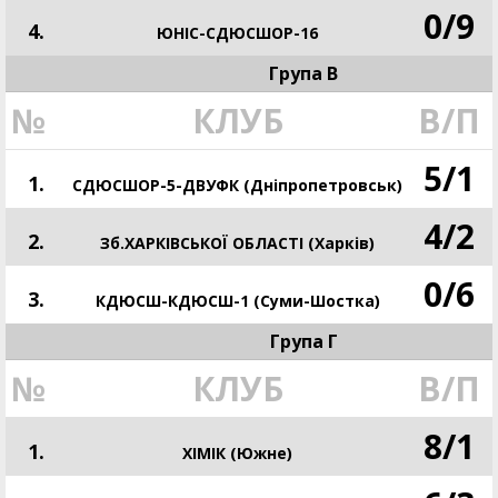
0
/
9
4.
ЮНІС-СДЮСШОР-16
Група В
№
КЛУБ
В/П
5
/
1
1.
СДЮСШОР-5-ДВУФК (Дніпропетровськ)
4
/
2
2.
Зб.ХАРКІВСЬКОЇ ОБЛАСТІ (Харків)
0
/
6
3.
КДЮСШ-КДЮСШ-1 (Суми-Шостка)
Група Г
№
КЛУБ
В/П
8
/
1
1.
ХІМІК (Южне)