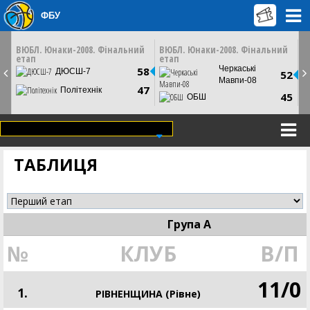
ФБУ
ТУ
СУБОТУ
ЧЕТВЕР
18 травня
23 травня
45
14:20
10:00
ВЮБЛ. Юнаки-2008. Фінальний
ВЮБЛ. Юнаки-2008. Фінальний
етап
етап
Київ, Палац Спорту
Черкаси. ПС Будівельник
4
Черкаські
58
Youtube
ДЮСШ-7
52
СТАТИСТИКА
Мавпи-08
НОВИНА
4
47
Політехнік
СТАТИСТИКА
45
ОБШ
ВІДЕО
ВІДЕО
ТАБЛИЦЯ
Група А
№
КЛУБ
В/П
11
/
0
1.
РІВНЕНЩИНА (Рівне)