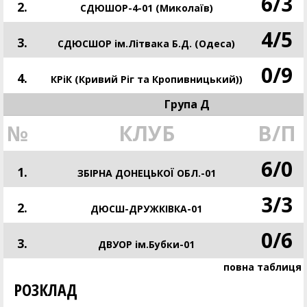
6
/
3
2.
СДЮШОР-4-01 (Миколаїв)
4
/
5
3.
СДЮСШОР ім.Літвака Б.Д. (Одеса)
0
/
9
4.
КРіК (Кривий Ріг та Кропивницький))
Група Д
№
КЛУБ
В/П
6
/
0
1.
ЗБІРНА ДОНЕЦЬКОЇ ОБЛ.-01
3
/
3
2.
ДЮСШ-ДРУЖКІВКА-01
0
/
6
3.
ДВУОР ім.Бубки-01
повна таблиця
РОЗКЛАД