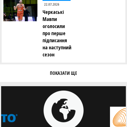
22.07.2026
Черкаські
Мавпи
оголосили
про перше
підписання
на наступний
сезон
ПОКАЗАТИ ЩЕ