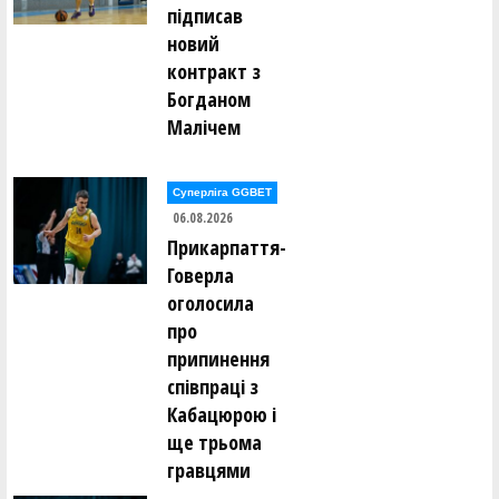
підписав
новий
контракт з
Богданом
Малічем
Суперліга GGBET
06.08.2026
Прикарпаття-
Говерла
оголосила
про
припинення
співпраці з
Кабацюрою і
ще трьома
гравцями