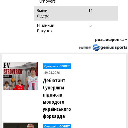
Turnovers
Зміни
11
Лідера
Нічийний
5
Рахунок
розшифровка »
Суперліга GGBET
09.08.2026
Дебютант
Суперліги
підписав
молодого
українського
форварда
Суперліга GGBET