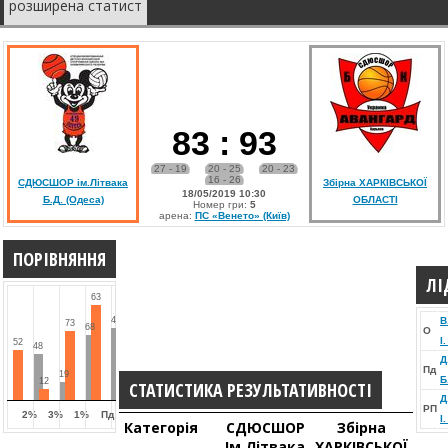
розширена статист
83
:
93
27 - 19
20 - 25
20 - 23
16 - 26
СДЮСШОР ім.Літвака
Збірна ХАРКІВСЬКОЇ
18/05/2019 10:30
Б.Д. (Одеса)
ОБЛАСТІ
Номер гри:
5
арена:
ПС «Венето» (Київ)
ПОРІВНЯННЯ
ЛІ
63
48
В
73
68
О
І
52
48
Д
Пд
19
Б
12
СТАТИСТИКА РЕЗУЛЬТАТИВНОСТІ
Д
РП
2%
3%
1%
Пд
І
Категорія
СДЮСШОР
Збірна
Ім.Літвака
ХАРКІВСЬКОЇ