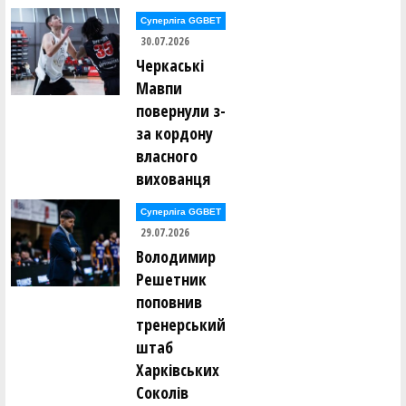
Суперліга GGBET
30.07.2026
Черкаські
Мавпи
повернули з-
за кордону
власного
вихованця
Суперліга GGBET
29.07.2026
Володимир
Решетник
поповнив
тренерський
штаб
Харківських
Соколів