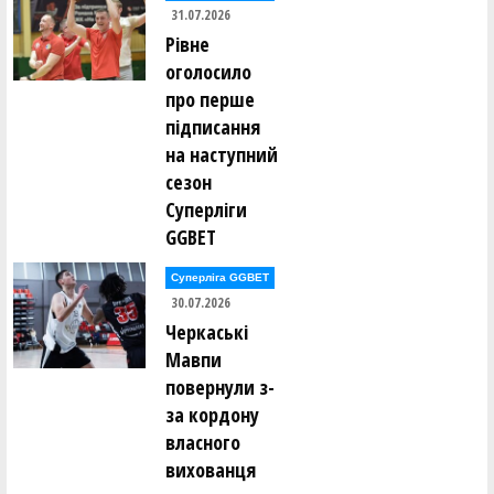
31.07.2026
Рівне
оголосило
про перше
підписання
на наступний
сезон
Суперліги
GGBET
Суперліга GGBET
30.07.2026
Черкаські
Мавпи
повернули з-
за кордону
власного
вихованця