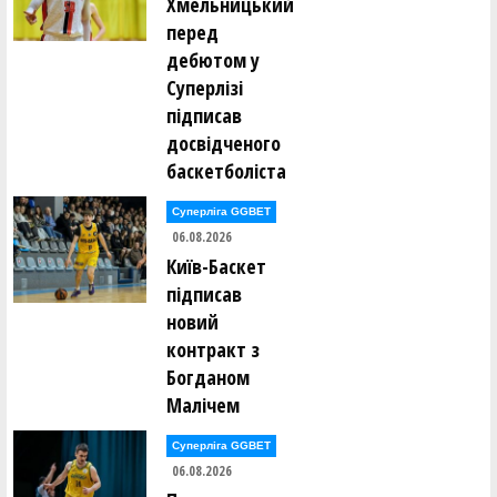
Хмельницький
перед
дебютом у
Суперлізі
підписав
досвідченого
баскетболіста
Суперліга GGBET
06.08.2026
Київ-Баскет
підписав
новий
контракт з
Богданом
Малічем
Суперліга GGBET
06.08.2026