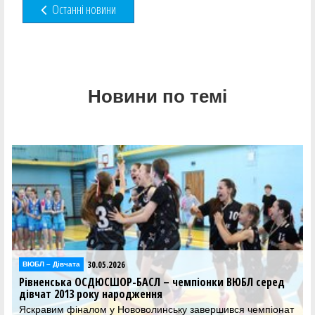
Останні новини
Новини по темі
30.05.2026
Відео
онки ВЮБЛ серед
Фінал чотирьох ВЮБЛ серед дівчат 2013 
відеотрансляція матчів 30 травня
вершився чемпіонат
Дивіться трансляцію вирішальних матчів Ф