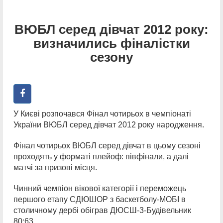
ВЮБЛ серед дівчат 2012 року:
визначились фіналістки
сезону
У Києві розпочався Фінал чотирьох в чемпіонаті
України ВЮБЛ серед дівчат 2012 року народження.
Фінал чотирьох ВЮБЛ серед дівчат в цьому сезоні
проходять у форматі плейоф: півфінали, а далі
матчі за призові місця.
Чинний чемпіон вікової категорії і переможець
першого етапу СДЮШОР з баскетболу-МОБІ в
столичному дербі обіграв ДЮСШ-3-Будівельник
80:63.