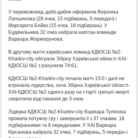
У переможниць дабл-дабли оформили Вероніка
Лапшинова (28 очок, 15 підбирань, 5 передач) і
Маргарита Бойко (15 очок, 18 підбирань). У
Будівельника 32 очка набрала капітан команди
Варвара Жержерунова.
В другому матчі харківських команд КДЮСШ №2-
Kharkiv-city обіграла Збірну Харківської області-ХАІ-
КДЮСШ №2 з рахунком 74:61.
КДЮСШ №2-Kharkiv-city почала матч 15:0 і далі не
втрачала лідерства, хоча Збірна Харківської області-
ХАІ-КДЮСШ №2 одного разу на старті третьої чверті
скоротила відставання до 3 очок.
Лідерка КДЮСШ №2-Kharkiv-city Варвара Тулінова
провела потужну гру і завершила її з 37 очками, 16
підбираннями та 8 передачами. У ХАІ Варвара
Кірсанова набрала 32 очка, 7 підбирань, 5 передач і