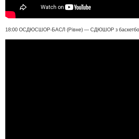
18:00 ОСДЮСШОР-БАСЛ (Рівне) — СДЮШОР з баскетболу