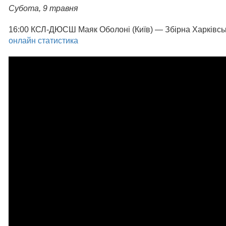
Субота, 9 травня
16:00 КСЛ-ДЮСШ Маяк Оболоні (Київ) — Збірна Харківсь
онлайн статистика