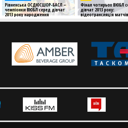
Фінал чотирьох ВЮБЛ серед
В Нововолинську стар
дівчат 2013 року:
Фінал чотирьох ВЮБЛ
відеотрансляція матчів 30
дівчат 2013 року: фот
травня
Дивіться фото першого 
дня у Нововолинську
Дивіться трансляцію вирішальних
матчів Фіналу чотирьох ВЮБЛ
серед дівчат 2013 року