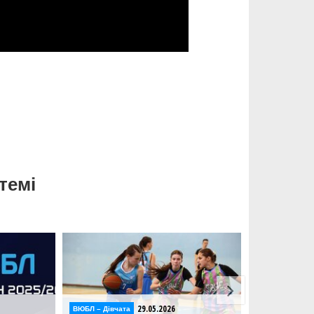
темі
29.05.2026
29.05
ВЮБЛ – Дiвчата
Відео