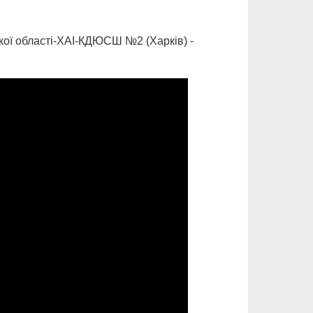
кої області-ХАІ-КДЮСШ №2 (Харків) -