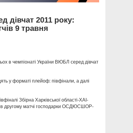
д дівчат 2011 року:
чів 9 травня
рьох в чемпіонаті України ВЮБЛ серед дівчат
ять у форматі плейоф: півфінали, а далі
вфіналі Збірна Харківської області-ХАІ-
в другому матчі господарки ОСДЮСШОР-