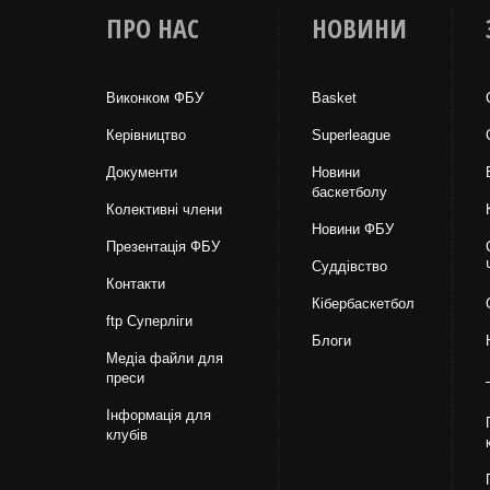
ПРО НАС
НОВИНИ
Виконком ФБУ
Basket
Керівництво
Superleague
Документи
Новини
баскетболу
Колективні члени
Новини ФБУ
Презентація ФБУ
Суддівство
Контакти
Кібербаскетбол
ftp Суперліги
Блоги
Медіа файли для
преси
Інформація для
клубів