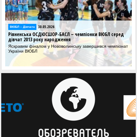
30.05.2026
30.05.2026
а
Відео
 ОСДЮСШОР-БАСЛ – чемпіонки ВЮБЛ серед
Фінал чотирьох
 року народження
відеотрансляці
налом у Нововолинську завершився чемпіонат
Дивіться трансл
БЛ
ВЮБЛ серед дівч