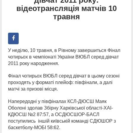
відеотрансляція матчів 10
травня
У неділю, 10 травня, в Рівному завершиться Фінал
чотирьох в чемпіонаті України ВЮБЛ серед дівчат
2011 року народження.
Фінал чотирьох ВЮБЛ серед дівчат в цьому сезоні
проходять у форматі плейоф: півфінали, а далі
матчі за призові місця.
Напередодні у півфіналах КСЛ-ДЮСШ Маяк
Оболоні здолав Збірну Харківської області-ХАІ-
КДЮСШ №2 87:57, а ОСДЮСШОР-БАСЛ
поступились іншій київській команді СДЮШОР з
баскетболу-МОБІ 58:62.