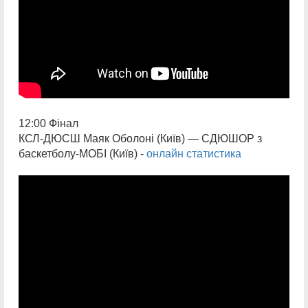
12:00 Фінал
КСЛ-ДЮСШ Маяк Оболоні (Київ) — СДЮШОР з
баскетболу-МОБІ (Київ) -
онлайн статистика