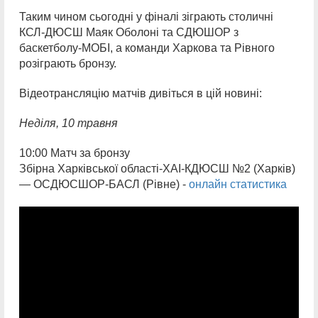
Таким чином сьогодні у фіналі зіграють столичні
КСЛ-ДЮСШ Маяк Оболоні та СДЮШОР з
баскетболу-МОБІ, а команди Харкова та Рівного
розіграють бронзу.
Відеотрансляцію матчів дивіться в цій новині:
Неділя,
10 травня
10:00 Матч за бронзу
Збірна Харківської області-ХАІ-КДЮСШ №2 (Харків)
— ОСДЮСШОР-БАСЛ (Рівне) -
онлайн статистика