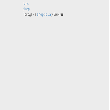
тиск:
вітер:
Погода на
sinoptik.ua
у Вінниці