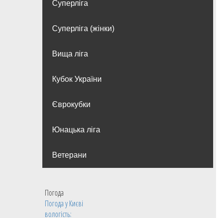
Суперліга
Суперліга (жінки)
Вища лiга
Кубок України
Єврокубки
Юнацька ліга
Ветерани
Погода
Погода у
Києві
вологість: