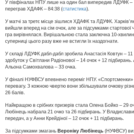
У півфіналах НПУ лише на один бал випередив ЛДУФК – 7
переграв ХДАФК – 84:38 (
статистика
).
У матчі за третє місце зішлися ХДАФК та ЛДУФК. Харків’ян
вийшли вперед на сім очок, але за підсумками стартової 
гра вирівнялася. Вирішальною стала заключна 10-хвилинк
суперниці цього разу вже не встигли їх наздогнати.
У складі ЛДУФК дабл-дабл зробила Анастасія Ковтун – 11
здобуток у Світлани Радіонової – 14 очок + 12 підбирань
Альона Самохвалова – 33 очка.
У фіналі НУФВСУ впевнено переміг НПУ. «Спортсменки» ще
перевагу. З кожною чвертю вони збільшували очкову різни
26 балів.
Найкращою в срібних призерів стала Олена Бойко – 29 оч
Любінець набрала 21 очко та 26 підбирань. У Владислави 
передач, а у Анни Крейдіної – 12 очок + 11 підбирань.
За підсумками змагань
Вероніку Любінець
(НУФВСУ) ви