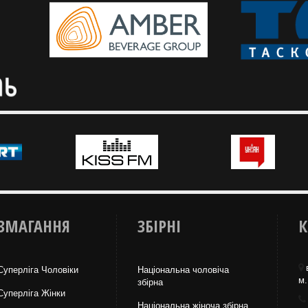
ЗМАГАННЯ
ЗБІРНІ
К
Суперліга Чоловіки
Національна чоловіча
м.
збірна
Суперліга Жінки
Національна жiноча збірна