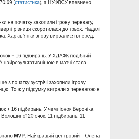
0:69 (
статистика
), а НУФВСУ впевнено
ки на початку захопили ігрову перевагу,
чверті різниця скоротилася до трьох. Надалі
а. Харків’янки знову вирвалися вперед,
 очок + 16 підбирань. У ХДАФК подібний
. А найрезультативнішою в матчі стала
 з початку зустрічі захопили ігрову
цю. То ж у підсумку виграли з перевагою в
ок + 16 підбирань. У чемпіонок Вероніка
Волошиної 20 очок, 11 підбирань, 11
знано
MVP
. Найкращий центровий – Олена