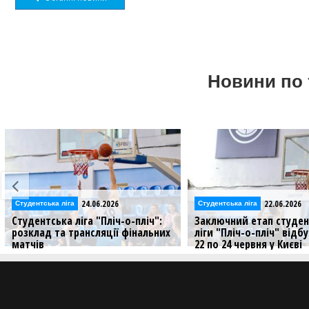
Новини по 
24.06.2026
22.06.2026
Студентська ліга
Студентська ліга
Студентська ліга "Пліч-о-пліч":
Заключний етап студен
розклад та трансляції фінальних
ліги "Пліч-о-пліч" відб
матчів
22 по 24 червня у Києві
У Києві визначаться найсильніші
Матчі зіграють у столичн
студентські команди сезону
Спорту "Венето"