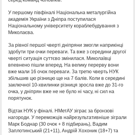
У першому півфіналі Національна металургійна
академія України з Дніпра поступилася
Національному університету кораблебудування з
Миколаєва.
За рівної першої чверті дніпряни змогли наприкінці
здобути три очки переваги. Та вже з середини другої
чверті ситуація суттєво змінилася. Миколаївці
впевнено пішли вперед. На велику перерву вони
вже мали 16 очок переваги. За третю чверть НУК
збільшив цю різницю ще на 7 балів. Коли в середині
заключної 10-хвилинки різниця зросла вже до 31-го
очка, у дніпрян вже не не було ні часу, ні сил на
порятунок.
Відтак НУК у фіналі. НМетАУ зіграє за бронзові
нагороди. У переможців найрезультативніше зіграли
Марк Боднар (30 очок + 8 підбирань), Вадим
Заплотинський (21+11), Андрій Хохоник (18+7) та