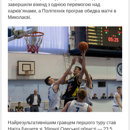
завершили вікенд з однією перемогою над
харківʼянами, а Політехнік програв обидва матчі в
Миколаєві.
Найрезультативнішим гравцем першого туру став
Нікіта Бешетя зі Збірної Одеської області — 23.5