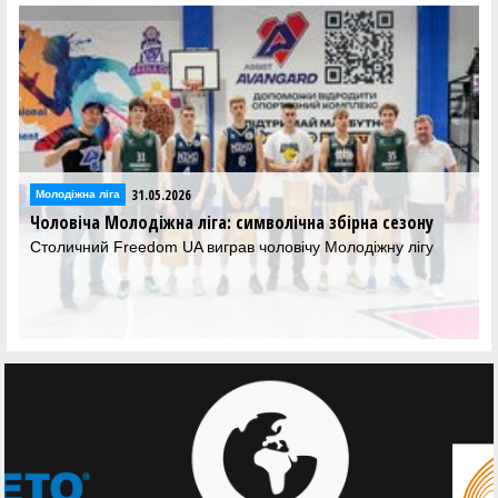
31.05.2026
діжна ліга
Молодіжна
віча Молодіжна ліга: символічна збірна сезону
Столичн
ичний Freedom UA виграв чоловічу Молодіжну лігу
Павло Б
тренера