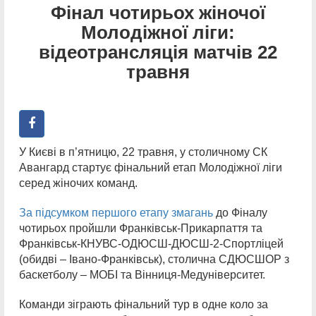
Фінал чотирьох жіночої
Молодіжної ліги:
відеотрансляція матчів 22
травня
У Києві в п’ятницю, 22 травня, у столичному СК
Авангард стартує фінальний етап Молодіжної ліги
серед жіночих команд.
За підсумком першого етапу змагань
до Фіналу
чотирьох пройшли Франківськ-Прикарпаття та
Франківськ-КНУВС-ОДЮСШ-ДЮСШ-2-Спортліцей
(обидві – Івано-Франківськ), столична СДЮСШОР з
баскетболу – МОБІ та Вінниця-Медуніверситет.
Команди зіграють фінальний тур в одне коло за