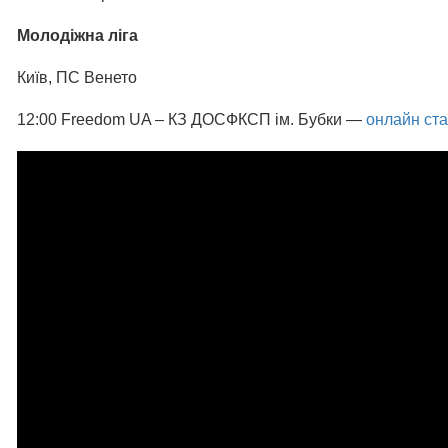
Молодіжна ліга
Київ, ПС Венето
12:00 Freedom UA – КЗ ДОСФКСП ім. Бубки —
онлайн ста