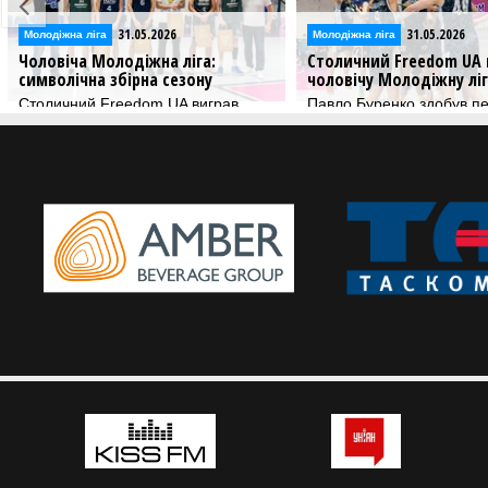
31.05.2026
31.05.2026
Молодіжна ліга
Відео
Столичний Freedom UA виграв
Фінал чотирьох чолові
чоловічу Молодіжну лігу
Молодіжної ліги:
відеотрансляція матчів
Павло Буренко здобув перший
травня
трофей в якості головного тренера
У Києві завершується ф
етап чоловічої Молодіжно