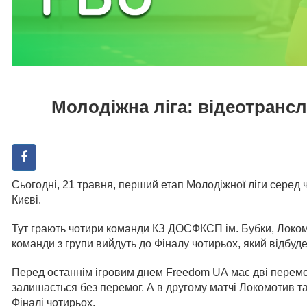
Молодіжна ліга: відеотрансл
Сьогодні, 21 травня, перший етап Молодіжної ліги серед
Києві.
Тут грають чотири команди КЗ ДОСФКСП ім. Бубки, Локом
команди з групи вийдуть до Фіналу чотирьох, який відбуде
Перед останнім ігровим днем Freedom UA має дві перемо
залишається без перемог. А в другому матчі Локомотив та
Фіналі чотирьох.