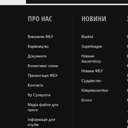
ПРО НАС
НОВИНИ
Виконком ФБУ
Basket
Керівництво
Superleague
Документи
Новини
баскетболу
Колективні члени
Новини ФБУ
Презентація ФБУ
Суддівство
Контакти
Кібербаскетбол
ftp Суперліги
Блоги
Медіа файли для
преси
Інформація для
клубів