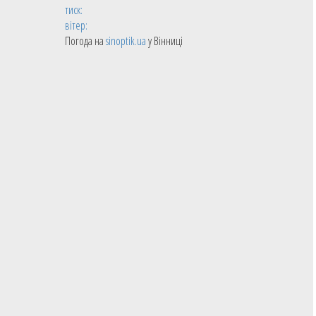
тиск:
вітер:
Погода на
sinoptik.ua
у Вінниці