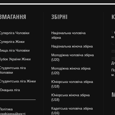
ЗМАГАННЯ
ЗБІРНІ
К
Суперліга Чоловіки
Національна чоловіча
м.
збірна
Суперліга Жінки
Національна жiноча збірна
Вища лiга Чоловіки
Молодіжна чоловіча збірна
Кубок України Жінки
(U20)
Дл
Студентська ліга
Молодіжна жіноча збірна
По
Чоловiки
(U20)
м.
Студентська ліга Жінки
Юніорська чоловіча збірна
(U18)
Юнацька ліга
М
Юніорська жіноча збірна
(U18)
Кадетська чоловіча збірна
Політика
(U16)
конфіденційності