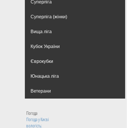
Суперліга
Суперліга (жінки)
Вища лiга
Кубок України
Єврокубки
Юнацька ліга
Ветерани
Погода
Погода у
Києві
вологість: