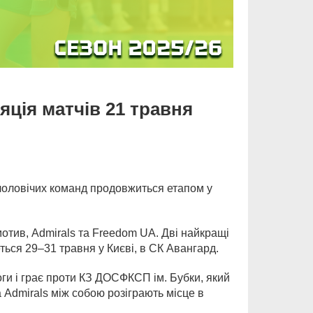
яція матчів 21 травня
 чоловічих команд продовжиться етапом у
отив, Admirals та Freedom UA. Дві найкращі
ться 29–31 травня у Києві, в СК Авангард.
ги і грає проти КЗ ДОСФКСП ім. Бубки, який
 Admirals між собою розіграють місце в