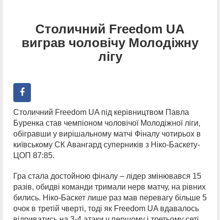
Столичний Freedom UA
виграв чоловічу Молодіжну
лігу
Столичний Freedom UA під керівництвом Павла
Буренка став чемпіоном чоловічої Молодіжної ліги,
обігравши у вирішальному матчі Фіналу чотирьох в
київському СК Авангард суперників з Ніко-Баскету-
ЦОП 87:85.
Гра стала достойною фіналу – лідер змінювався 15
разів, обидві команди тримали нерв матчу, на рівних
бились. Ніко-Баскет лише раз мав перевагу більше 5
очок в третій чверті, тоді як Freedom UA вдавалось
відриватись на 3-4 атаки у першому і третьому сеті.