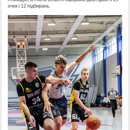
очок і 12 підбирань.