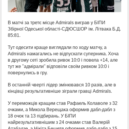
В матчі за третє місце Admirals виграв у БІПИ
Збірної Одеської області-СДЮСШОР ім. Літвака Б.Д.
85:81.
Тут одесити краще виглядали по ходу матчу, а
Admirals намагались не відпускати суперника. Хоча
в другому сеті зробила ривок 10:0 і повела +14, але
тут же "адмірали" відповіли своїм ривком 10:0 і
повернулись в гру.
В останній чверті лідер змінювався 10 разів, але в
кінцівці результативніше зіграли гравці Admirals.
У переможців кращим став Рафаель Колаволе з 32
очками, а Микола Верещака оформив дабл-дабл з
18 очок та 13 підбирань. У БІПИ
найрезультативнішим з 24 очками став Валерій
Атабадзе, а Нікіта Бешетя оформив дабл-дабл з 15