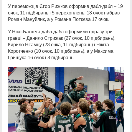
У переможців Єгор Рижков оформив дабл-дабл – 19
очок, 11 підбирань і 5 перехоплень, 18 очок набрав
Роман Мануйлик, а у Романа Потєєва 17 очок.
У Ніко-Баскета дабл-дабл оформили одразу три
гравці – Данило Стрижак (27 очок, 10 підбирань),
Кирило Нєамцу (23 очка, 11 підбирань) і Нікіта
Коротченко (10 очок, 10 підбирань), а у Максима
Грищука 16 очок і 8 підбирань.