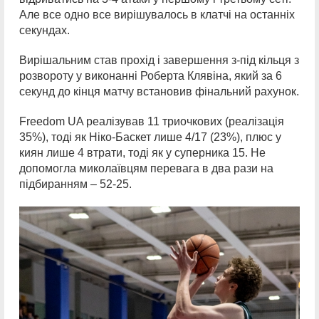
Але все одно все вирішувалось в клатчі на останніх
секундах.
Вирішальним став прохід і завершення з-під кільця з
розвороту у виконанні Роберта Клявіна, який за 6
секунд до кінця матчу встановив фінальний рахунок.
Freedom UA реалізував 11 триочкових (реалізація
35%), тоді як Ніко-Баскет лише 4/17 (23%), плюс у
киян лише 4 втрати, тоді як у суперника 15. Не
допомогла миколаївцям перевага в два рази на
підбиранням – 52-25.