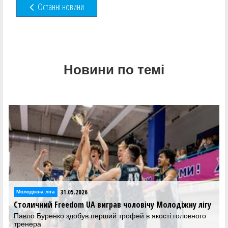
Останні новини
Новини по темі
31.05.2026
31
діжна ліга
Відео
ичний Freedom UA виграв чоловічу Молодіжну лігу
Фінал ч
відеотр
о Буренко здобув перший трофей в якості головного
ера
У Києві