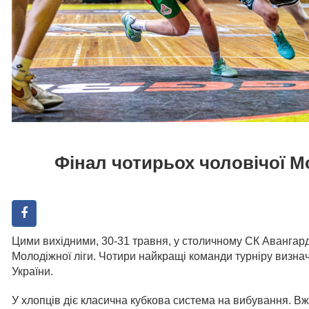
Фінал чотирьох чоловічої Мо
Цими вихідними, 30-31 травня, у столичному СК Авангард
Молодіжної ліги. Чотири найкращі команди турніру визна
України.
У хлопців діє класична кубкова система на вибування. Вже