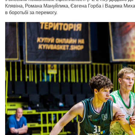
Клявіна, Романа Мануйлика, Євгена Горба і Вадима Михай
в боротьбі за перемогу.