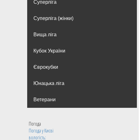
Суперліга
Суперліга (жінки)
Вища лiга
Кубок України
Єврокубки
Юнацька ліга
Ветерани
Погода
Погода у
Києві
вологість: