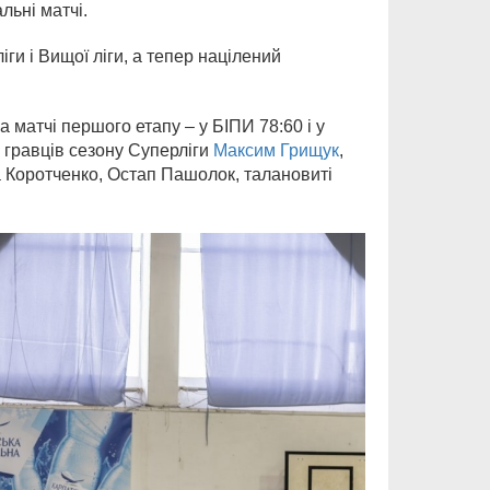
льні матчі.
и і Вищої ліги, а тепер націлений
матчі першого етапу – у БІПИ 78:60 і у
х гравців сезону Суперліги
Максим Грищук
,
а Коротченко, Остап Пашолок, талановиті