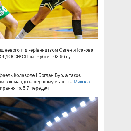
ишневого під керівництвом Євгенія Ісакова.
КЗ ДОСФКСП ім. Бубки 102:66 і у
фаель Колаволе і Богдан Бур, а такоє
им в команді на першому етапі, та
Микола
бирання та 5.7 передач.