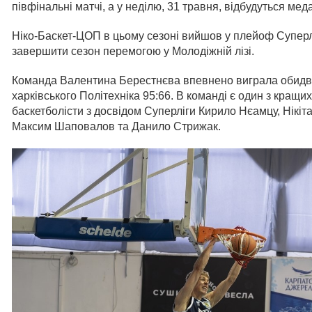
півфінальні матчі, а у неділю, 31 травня, відбудуться меда
Ніко-Баскет-ЦОП в цьому сезоні вийшов у плейоф Суперліг
завершити сезон перемогою у Молодіжній лізі.
Команда Валентина Берестнєва впевнено виграла обидва 
харківського Політехніка 95:66. В команді є один з кращи
баскетболісти з досвідом Суперліги Кирило Нєамцу, Нікіт
Максим Шаповалов та Данило Стрижак.