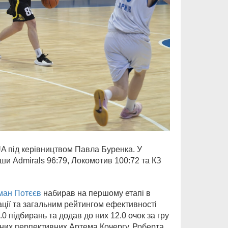
A під керівництвом Павла Буренка. У
ши Admirals 96:79, Локомотив 100:72 та КЗ
ман Потєєв
набирав на першому етапі в
зації та загальним рейтингом ефективності
.0 підбирань та додав до них 12.0 очок за гру
 них перпективних Артема Кочергу, Роберта