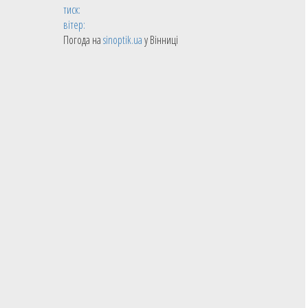
тиск:
вітер:
Погода на
sinoptik.ua
у Вінниці