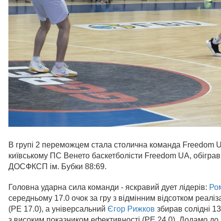
В групі 2 переможцем стала столична команда Freedom U
київському ПС Венето баскетболісти Freedom UA, обіграв
ДОСФКСП ім. Бубки 88:69.
Головна ударна сила команди - яскравий дует лідерів:
Ро
середньому 17.0 очок за гру з відмінним відсотком реалі
(РЕ 17.0), а універсальний
Єгор Рижков
збирав солідні 13
з високим показником ефективності (РЕ 24.0). Додамо до