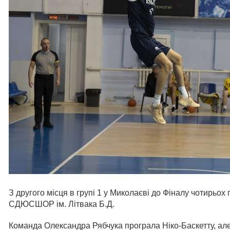
З другого місця в групі 1 у Миколаєві до Фіналу чотирьох
СДЮСШОР ім. Літвака Б.Д.
Команда Олександра Рябчука програла Ніко-Баскетту, ал