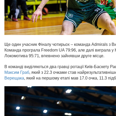
Ще один учасник Фіналу чотирьох – команда Admirals з В
Команда програла Freedom UA 79:96, але далі виграла у 
Локомотива 95:71, впевнено зайнявши друге місце.
В команді виділяються два гравці ротації Київ-Баскету Ра
Максим Граб
, який з 22.3 очками став найрезультативніш
Верещака
, який на першому етапі мав 17.0 очка, 11.3 під