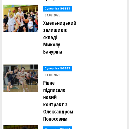
Суперліга GGBET
04.08.2026
Хмельницький
залишив в
складі
Миколу
Бачуріна
Суперліга GGBET
04.08.2026
Рівне
підписало
новий
контракт з
Олександром
Поносовим