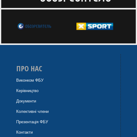
ПРО НАС
Виконком ФБУ
Керівництво
Документи
Колективні члени
Презентація ФБУ
Контакти