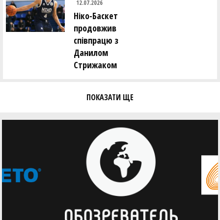
12.07.2026
Ніко-Баскет
продовжив
співпрацю з
Данилом
Стрижаком
ПОКАЗАТИ ЩЕ