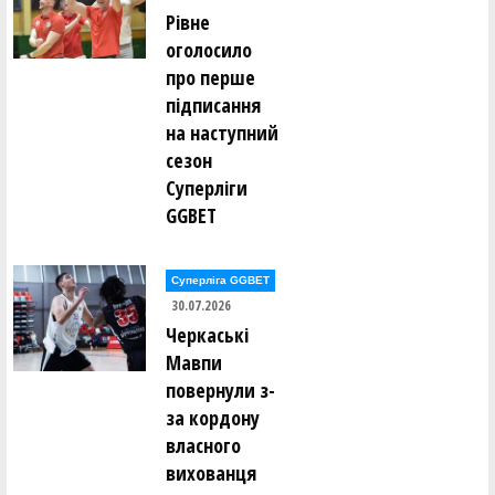
Рівне
оголосило
про перше
підписання
на наступний
сезон
Суперліги
GGBET
Суперліга GGBET
30.07.2026
Черкаські
Мавпи
повернули з-
за кордону
власного
вихованця