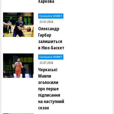
Харкова
Суперліга GGBET
23.07.2026
Олександр
Гарбар
залишиться
в Ніко-Баскет
Суперліга GGBET
22.07.2026
Черкаські
Мавпи
оголосили
про перше
підписання
на наступний
сезон