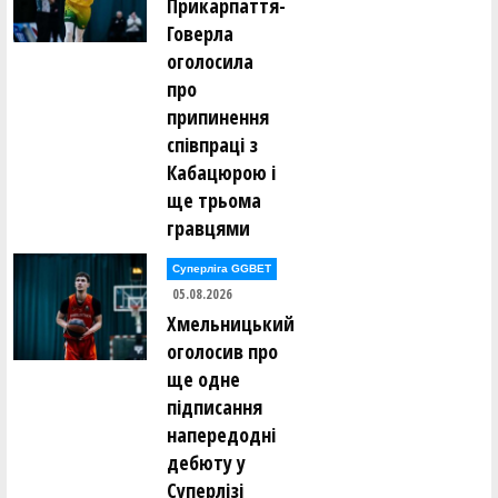
Прикарпаття-
Говерла
оголосила
про
припинення
співпраці з
Кабацюрою і
ще трьома
гравцями
Суперліга GGBET
05.08.2026
Хмельницький
оголосив про
ще одне
підписання
напередодні
дебюту у
Суперлізі