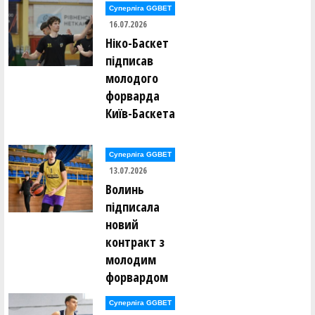
Суперліга GGBET
16.07.2026
Ніко-Баскет
підписав
молодого
форварда
Київ-Баскета
Суперліга GGBET
13.07.2026
Волинь
підписала
новий
контракт з
молодим
форвардом
Суперліга GGBET