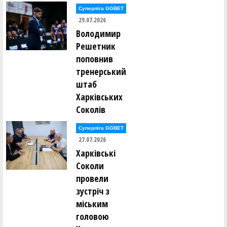
Суперліга GGBET
29.07.2026
Володимир
Решетник
поповнив
тренерський
штаб
Харківських
Соколів
Суперліга GGBET
27.07.2026
Харківські
Соколи
провели
зустріч з
міським
головою