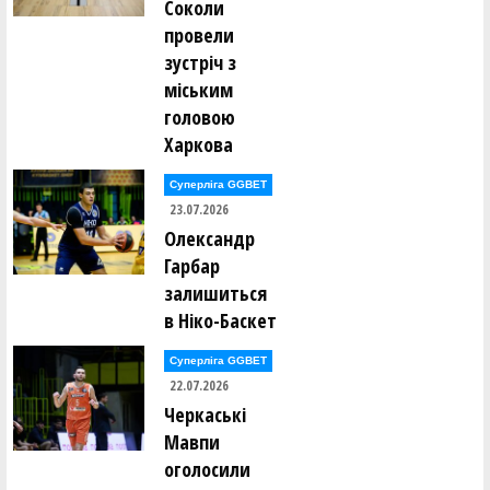
Соколи
провели
зустріч з
міським
головою
Харкова
Суперліга GGBET
23.07.2026
Олександр
Гарбар
залишиться
в Ніко-Баскет
Суперліга GGBET
22.07.2026
Черкаські
Мавпи
оголосили