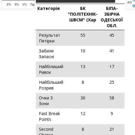
РП
2%
3%
1%
Пд
М
Категорія
БК
БІПА-
"ПОЛІТЕХНІК-
ЗБІРНА
ШВСМ" (Хар
ОДЕСЬКОЇ
ОБЛ.
Результат
55
45
Пятірки
Забили
10
41
Запасні
Найбілиший
13
17
Ривок
Найбільший
8
25
Розрив
Очки З
30
58
Зони
Fast Break
12
9
Points
Second
8
21
Chance