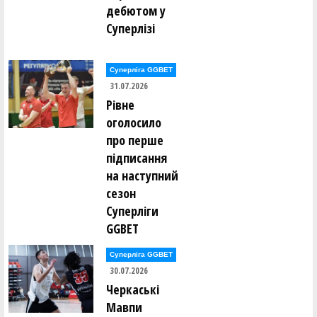
дебютом у
Суперлізі
Суперліга GGBET
31.07.2026
Рівне
оголосило
про перше
підписання
на наступний
сезон
Суперліги
GGBET
Суперліга GGBET
30.07.2026
Черкаські
Мавпи