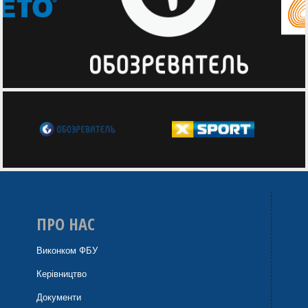
ПРО НАС
Виконком ФБУ
Керівництво
Документи