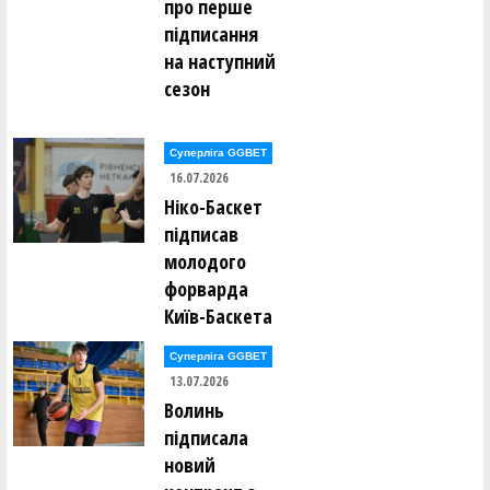
про перше
підписання
на наступний
сезон
Суперліга GGBET
16.07.2026
Ніко-Баскет
підписав
молодого
форварда
Київ-Баскета
Суперліга GGBET
13.07.2026
Волинь
підписала
новий