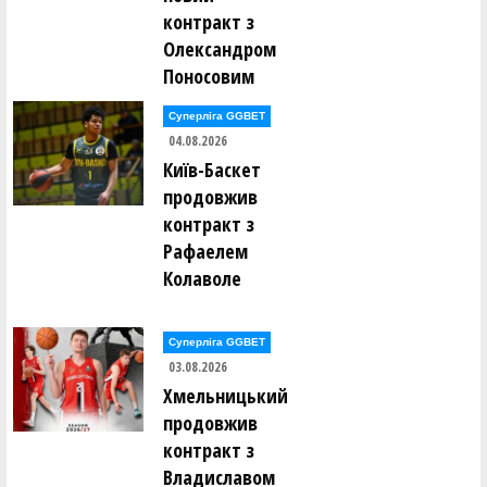
контракт з
Олександром
Поносовим
Суперліга GGBET
04.08.2026
Київ-Баскет
продовжив
контракт з
Рафаелем
Колаволе
Суперліга GGBET
03.08.2026
Хмельницький
продовжив
контракт з
Владиславом