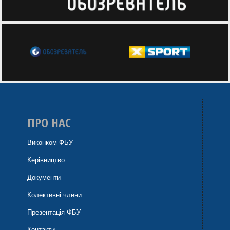
ПРО НАС
Виконком ФБУ
Керівництво
Документи
Колективні члени
Презентація ФБУ
Контакти