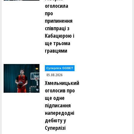
оголосила
про
припинення
співпраці з
Кабацюрою і
ще трьома
гравцями
Суперліга GGBET
05.08.2026
Хмельницький
оголосив про
ще одне
підписання
напередодні
дебюту у
Суперлізі