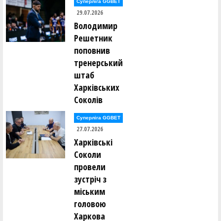
Суперліга GGBET
29.07.2026
Володимир
Решетник
поповнив
тренерський
штаб
Харківських
Соколів
Суперліга GGBET
27.07.2026
Харківські
Соколи
провели
зустріч з
міським
головою
Харкова