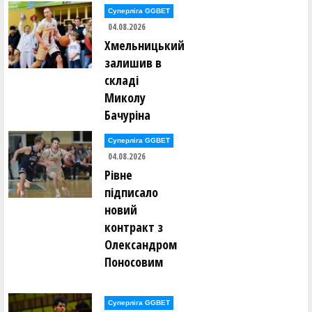
Суперліга GGBET
04.08.2026
Хмельницький
залишив в
складі
Миколу
Бачуріна
Суперліга GGBET
04.08.2026
Рівне
підписало
новий
контракт з
Олександром
Поносовим
Суперліга GGBET