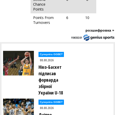
Chance
Points
Points From
6
10
Turnovers
розшифровка »
Суперліга GGBET
08.08.2026
Ніко-Баскет
підписав
форварда
збірної
України U-18
Суперліга GGBET
08.08.2026
Дніпро