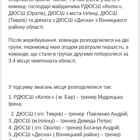
команд- господарі майданчика РДЮСШ «Колос»,
ДЮСШ (Оратів), ДЮСШ з міста Іллінці, ДЮСШ
(Тиврів) та дівчата з ДЮСШ «Десна» з Вінницького
району області.
Після жеребкування. команди розподілилися на дві
групи, переможці яких згодом розіграли першість, а
команди, що стали в групах другими поборолися за
3-4 місця чемпіоната області.
У підсумку змагань місця розподілилися так:
1. РДЮСШ «Колос» ( м. Бар) – тренер Мудрицька
Ірина;
2. ДЮСШ ( отг. Тиврів) – тренер Павленко Андрій;
3. ДЮСШ (м.Іллінці) – тренер Демида Петро;
4. ДЮСШ ( отг. Оратів) – тренер Богачук Андрій;
5. ДЮСШ «Десна» ( Вінницький район) – тренер