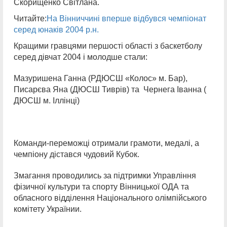
Скорищенко Світлана.
Читайте:
На Вінниччині вперше відбувся чемпіонат
серед юнаків 2004 р.н.
Кращими гравцями першості області з баскетболу
серед дівчат
2004
і молодше стали:
Мазуришена Ганна (РДЮСШ «Колос» м. Бар),
Писарєва Яна (ДЮСШ Тиврів) та Чернега Іванна (
ДЮСШ м. Іллінці)
Команди-переможці отримали грамоти, медалі, а
чемпіону дістався чудовий Кубок.
Змагання проводились за підтримки Управління
фізичної культури та спорту Вінницької ОДА та
обласного відділення Національного олімпійського
комітету Українии.