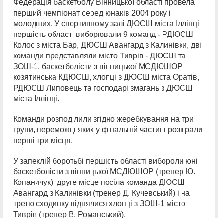
Федерація баскетболу Вінницької області провела
перший чемпіонат серед юнаків 2004 року і
молодших. У спортивному залі ДЮСШ міста Іллінці
першість області виборювали 9 команд - РДЮСШ
Колос з міста Бар, ДЮСШ Авангард з Калинівки, дві
команди представляли місто Тиврів - ДЮСШ та
ЗОШ-1, баскетболісти з вінницької МСДЮШОР,
козятинська КДЮСШ, хлопці з ДЮСШ міста Оратів,
РДЮСШ Липовець та господарі змагань з ДЮСШ
міста Іллінці.
Команди розподілили згідно жеребкування на три
групи, переможці яких у фінальній частині розіграли
перші три місця.
У запеклій боротьбі першість області вибороли юні
баскетболісти з вінницької МСДЮШОР (тренер Ю.
Копаничук), друге місце посіла команда ДЮСШ
Авангард з Калинівки (тренер Д. Кучевський) і на
третю сходинку піднялися хлопці з ЗОШ-1 місто
Тиврів (тренер В. Романський).