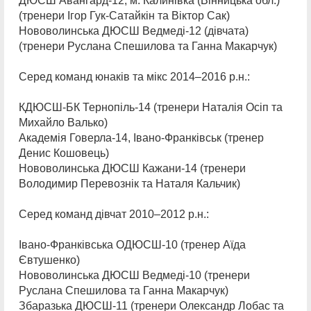
ДЮСШ Авангард-12, м. Калинівка (Вінницька обл.)
(тренери Ігор Гук-Сатайкін та Віктор Сак)
Нововолинська ДЮСШ Ведмеді-12 (дівчата)
(тренери Руслана Спешилова та Ганна Макарчук)
Серед команд юнаків та мікс 2014–2016 р.н.:
КДЮСШ-БК Тернопіль-14 (тренери Наталія Осіп та
Михайло Валько)
Академія Говерла-14, Івано-Франківськ (тренер
Денис Кошовець)
Нововолинська ДЮСШ Кажани-14 (тренери
Володимир Перевознік та Наталя Кальчик)
Серед команд дівчат 2010–2012 р.н.:
Івано-Франківська ОДЮСШ-10 (тренер Аїда
Євтушенко)
Нововолинська ДЮСШ Ведмеді-10 (тренери
Руслана Спешилова та Ганна Макарчук)
Збаразька ДЮСШ-11 (тренери Олександр Лобас та