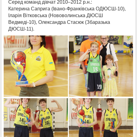
Серед команд дівчат 2010–2012 р.н.:
Катерина Саприга (Івано-Франківська ОДЮСШ-10),
Іларія Вітковська (Нововолинська ДЮСШ
Ведмеді-10), Олександра Стасюк (Збаразька
ДЮСШ-11).