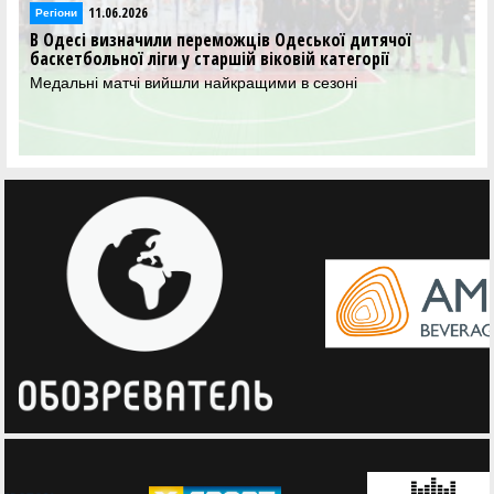
09.06.2026
Регіони
Стартував літній баскетбольний табір, який
організувала Федерація баскетболу Київщини за
підтримки ФБУ
45 дітей розпочали заняття у Пущі-Водиці