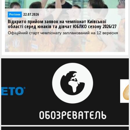
6
11.06.2026
Регіони
м заявок на чемпіонат Київської
В Одесі визначил
юнаків та дівчат ЮБЛКО сезону 2026/27
баскетбольної ліги
т чемпіонату запланований на 12 вересня
Медальні матчі ви