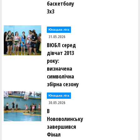
баскетболу
3х3
Юнацька ліга
31.05.2026
ВЮБЛ серед
дівчат 2013
року:
визначена
символічна
збірна сезону
Юнацька ліга
30.05.2026
В
Нововолинську
завершився
Фінал