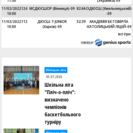
11:30
(Українка) 09
11/02/2022
124
МСДЮСШОР (Вінниця)-09
82
:
66
ОДЮСШ (Хмельницький)
10:00
-09
11/02/2022
112
ДЮСШ-7-JUNIOR
52
:
39
АКАДЕМІЯ БК ГОВЕРЛА
10:00
(Харків)-09
-КАТОЛИЦЬКИЙ ЛІЦЕЙ-09
всі ігри
Юнацька ліга
05.07.2026
Шкільна ліга
"Пліч-о-пліч":
визначено
чемпіонів
баскетбольного
турніру
Юнацька ліга