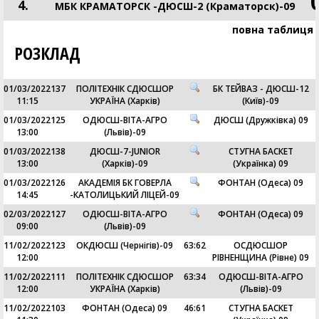
4.
МБК КРАМАТОРСК -ДЮСШ-2 (Краматорск)-09
повна таблиця
РОЗКЛАД
01/03/2022
137
ПОЛІТЕХНІК СДЮСШОР
БК ТЕЙВАЗ - ДЮСШ-12
11:15
УКРАЇНА (Харків)
(Київ)-09
01/03/2022
125
ОДЮСШ-ВІТА-АГРО
ДЮСШ (Дружківка) 09
13:00
(Львів)-09
01/03/2022
138
ДЮСШ-7-JUNIOR
СТУГНА БАСКЕТ
13:00
(Харків)-09
(Українка) 09
01/03/2022
126
АКАДЕМІЯ БК ГОВЕРЛА
ФОНТАН (Одеса) 09
14:45
-КАТОЛИЦЬКИЙ ЛІЦЕЙ-09
02/03/2022
127
ОДЮСШ-ВІТА-АГРО
ФОНТАН (Одеса) 09
09:00
(Львів)-09
11/02/2022
123
ОКДЮСШ (Чернігів)-09
63
:
62
ОСДЮСШОР
12:00
РІВНЕНЩИНА (Рівне) 09
11/02/2022
111
ПОЛІТЕХНІК СДЮСШОР
63
:
34
ОДЮСШ-ВІТА-АГРО
12:00
УКРАЇНА (Харків)
(Львів)-09
11/02/2022
103
ФОНТАН (Одеса) 09
46
:
61
СТУГНА БАСКЕТ