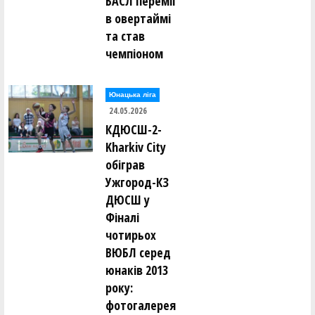
БАСЛ переміг
в овертаймі
та став
чемпіоном
Юнацька ліга
24.05.2026
КДЮСШ-2-
Kharkiv City
обіграв
Ужгород-КЗ
ДЮСШ у
Фіналі
чотирьох
ВЮБЛ серед
юнаків 2013
року:
фотогалерея