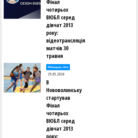
Фінал
чотирьох
ВЮБЛ серед
дівчат 2013
року:
відеотрансляція
матчів 30
травня
Юнацька ліга
29.05.2026
В
Нововолинську
стартував
Фінал
чотирьох
ВЮБЛ серед
дівчат 2013
року: