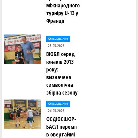
міжнародного
турніру U-13 у
Франції
Юнацька ліга
25.05.2026
ВЮБЛ серед
юнаків 2013
року:
визначена
символічна
збірна сезону
Юнацька ліга
24.05.2026
ОСДЮСШОР-
БАСЛ переміг
в овертаймі