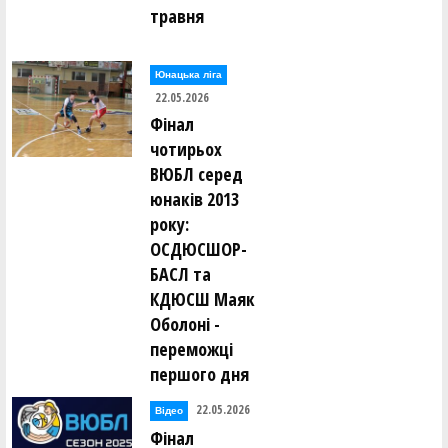
травня
Юнацька ліга
22.05.2026
Фінал
чотирьох
ВЮБЛ серед
юнаків 2013
року:
ОСДЮСШОР-
БАСЛ та
КДЮСШ Маяк
Оболоні -
переможці
першого дня
22.05.2026
Відео
Фінал