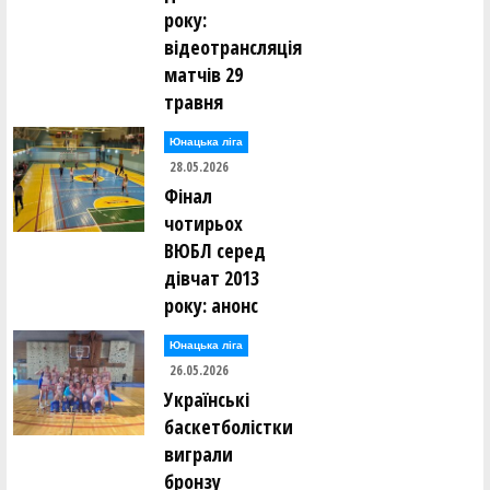
року:
відеотрансляція
матчів 29
травня
Юнацька ліга
28.05.2026
Фінал
чотирьох
ВЮБЛ серед
дівчат 2013
року: анонс
Юнацька ліга
26.05.2026
Українські
баскетболістки
виграли
бронзу