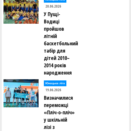
20.06.2026
У Пущі-
Водиці
пройшов
літній
баскетбольний
табір для
дітей 2010–
2014 років
народження
Юнацька ліга
19.06.2026
Визначилися
переможці
«Пліч-о-пліч»
у шкільній
лізі з