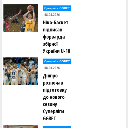
Суперліга GGBET
Дар'я Бугайчук (ПОЛІСЯНОЧКА (Житомир))
08.08.2026
Ніко-Баскет
Тамара Будьонна (СДЮСШОР-5-ДВУФК
підписав
(Дніпропетровськ))
форварда
збірної
Олександра Буняк (РІВНЕНЩИНА-ОСДЮСШОР (Рівне))
України U-18
Анастасія Василенко (ЧЕМПІОН (Гола Пристань))
Суперліга GGBET
08.08.2026
Яна Василишина (ПОЛІСЯНОЧКА (Житомир))
Дніпро
розпочав
Валерія Вдовенко (КСЛІ-1(Київ))
підготовку
до нового
Вікторія Власюк (РІВНЕНЩИНА-ОСДЮСШОР (Рівне))
сезону
Суперліги
Дарія Волкова (СДЮCШОР-2 (Полтава))
GGBET