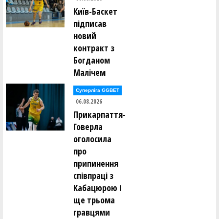
Київ-Баскет
Юлія Гутевич (КСЛІ-2 (Київ))
підписав
новий
Валерія Десятник (СДЮCШОР-2 (Полтава))
контракт з
Богданом
Лідія Дмитрашко (СДЮСШОР-5-ДВУФК
Малічем
(Дніпропетровськ))
Суперліга GGBET
Анастасія Дубова (СДЮСШОР-5-ДВУФК
06.08.2026
(Дніпропетровськ))
Прикарпаття-
Говерла
Даріна Дяжук (ТІРАС (Білгород-Дністровський))
оголосила
про
Надія Єршова (ТІРАС (Білгород-Дністровський))
припинення
співпраці з
Дар'я Жир (КСЛІ-1(Київ))
Кабацюрою і
ще трьома
гравцями
Катерина Забарна (КСЛІ-1(Київ))