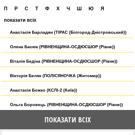
П
Р
С
Т
Ф
Х
Ч
Ш
Ю
Я
показати всіх
Анастасія Барладян (ТІРАС (Білгород-Дністровський))
Олена Басюк (РІВНЕНЩИНА-ОСДЮСШОР (Рівне))
Віталія Бедіна (РІВНЕНЩИНА-ОСДЮСШОР (Рівне))
Вікторія Беляк (ПОЛІСЯНОЧКА (Житомир))
Анастасія Божко (КСЛІ-2 (Київ))
Ольга Боровець (РІВНЕНЩИНА-ОСДЮСШОР (Рівне))
ПОКАЗАТИ ВСІХ
Світлана Боярчук (РІВНЕНЩИНА-ОСДЮСШОР (Рівне))
Емма Бугаєвська (РІВНЕНЩИНА-ОСДЮСШОР (Рівне))