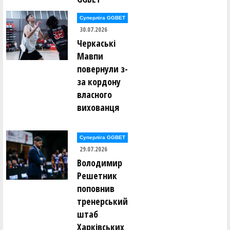
Суперліга GGBET
Вероніка Назаренко (ТІРАС (Білгород-Дністровський))
30.07.2026
Черкаські
Анна Нечипорук (ТІРАС (Білгород-Дністровський))
Мавпи
повернули з-
Аліна Ніщіменко (СДЮCШОР-2 (Полтава))
за кордону
власного
Тетяна Онащук (КСЛІ-1(Київ))
вихованця
Дарина Пилипчук (РІВНЕНЩИНА-ОСДЮСШОР (Рівне))
Суперліга GGBET
29.07.2026
Анастасія Піщук (РІВНЕНЩИНА-ОСДЮСШОР (Рівне))
Володимир
Решетник
Вікторія Полтавець (СДЮСШОР-5-ДВУФК
(Дніпропетровськ))
поповнив
тренерський
Анастасія Прохорчук (СДЮСШОР-5-ДВУФК
штаб
(Дніпропетровськ))
Харківських