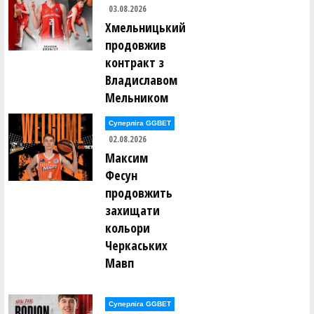
03.08.2026
Юлія Ковальчук (ЧЕМПІОН (Гола Пристань))
Хмельницький
продовжив
Анна Крейдіна (КСЛІ-1(Київ))
контракт з
Владиславом
Катерина Кузіна (ЧЕМПІОН (Гола Пристань))
Мельником
Ганна Курганська (СДЮCШОР-2 (Полтава))
Суперліга GGBET
02.08.2026
Марія Кушнір (ЧЕМПІОН (Гола Пристань))
Максим
Фесун
Єлизавета Лаврова (ТІРАС (Білгород-Дністровський))
продовжить
захищати
Ольга Лебідь (ПОЛІСЯНОЧКА (Житомир))
кольори
Черкаських
Дар`я Левенко (КСЛІ-2 (Київ))
Мавп
Христина Левечко (РІВНЕНЩИНА-ОСДЮСШОР (Рівне))
Суперліга GGBET