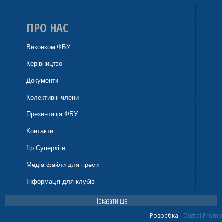
Дарина Шевчик (ПОЛІСЯНОЧКА (Житомир))
ПРО НАС
Олена Шевчук (РІВНЕНЩИНА-ОСДЮСШОР (Рівне))
Виконком ФБУ
Єлизавета Шмакова (СДЮСШОР-5-ДВУФК
Керівництво
(Дніпропетровськ))
Документи
Ольга Шоно (СДЮCШОР-2 (Полтава))
Колективні члени
Презентація ФБУ
Єлизавета Юрченко (ТІРАС (Білгород-Дністровський))
Контакти
Христина Ярич (СДЮCШОР-2 (Полтава))
ftp Суперліги
Медіа файли для преси
Total players: 110
Інформація для клубів
Показати ще
Розробка -
Digital Promo