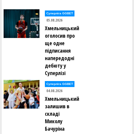
Дарина Завертайло (КСЛІ-1(Київ))
Суперліга GGBET
05.08.2026
Крістіна Заворотня (КСЛІ-2 (Київ))
Хмельницький
оголосив про
Ангеліна Захожай (СДЮCШОР-2 (Полтава))
ще одне
підписання
Дарина Землякова (СДЮCШОР-2 (Полтава))
напередодні
дебюту у
Олександра Золотоверх (СДЮCШОР-2 (Полтава))
Суперлізі
Аліна Зоря (ЧЕМПІОН (Гола Пристань))
Суперліга GGBET
04.08.2026
Вікторія Зоря (ЧЕМПІОН (Гола Пристань))
Хмельницький
залишив в
Дарія Зуйкова (ЧЕМПІОН (Гола Пристань))
складі
Миколу
Ольга Кабала (ЧЕМПІОН (Гола Пристань))
Бачуріна