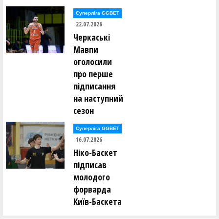
(Дніпропетровськ))
Суперліга GGBET
22.07.2026
Олена Сімон (ТІРАС (Білгород-Дністровський))
Черкаські
Мавпи
Олександра Степанчук (ПОЛІСЯНОЧКА (Житомир))
оголосили
про перше
Олександра Сурмило (СДЮCШОР-2 (Полтава))
підписання
на наступний
Кароліна Таланян (ЧЕМПІОН (Гола Пристань))
сезон
Марина Таран (СДЮCШОР-2 (Полтава))
Суперліга GGBET
16.07.2026
Ніко-Баскет
Дарья Тичина (ПОЛІСЯНОЧКА (Житомир))
підписав
молодого
Оксана Фастова (СДЮСШОР-5-ДВУФК (Дніпропетровськ))
форварда
Київ-Баскета
Вікторія Федоренко (СДЮСШОР-5-ДВУФК
(Дніпропетровськ))