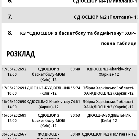
6.
СДЮСШОР №4 (Миколаїв)-1
7.
СДЮСШОР №2 (Полтава)- 12
8.
КЗ "СДЮСШОР з баскетболу та бадмінтону" ХОР- Б
повна таблиця
РОЗКЛАД
17/05/2026
92
СДЮШОР з
89
:
48
КДЮСШ№2-Kharkiv-city
12:00
баскетболу-МОБІ
(Харків)-12
(Київ)-12
17/05/2026
91
ДЮСШ-3-БУДІВЕЛЬНИК
55
:
74
Збірна Харківської області-
10:00
(Київ)-12
ХАІ-КДЮСШ№2 (Харків)-12
16/05/2026
90
КДЮСШ№2-Kharkiv-city
74
:
61
Збірна Харківської області-
14:00
(Харків)-12
ХАІ-КДЮСШ№2 (Харків)-12
16/05/2026
89
СДЮШОР з
80
:
63
ДЮСШ-3-БУДІВЕЛЬНИК
12:00
баскетболу-МОБІ
(Київ)-12
(Київ)-12
06/05/2026
67
ЖОДЮСШ-
50
:
40
СДЮСШОР №2 (Полтава)- 12