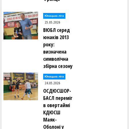
Юнацька ліга
25.05.2026
ВЮБЛ серед
юнаків 2013
року:
визначена
символічна
збірна сезону
Юнацька ліга
24.05.2026
ОСДЮСШОР-
БАСЛ переміг
в овертаймі
КДЮСШ
Маяк-
Оболоні у