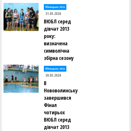
Юнацька ліга
31.05.2026
ВЮБЛ серед
дівчат 2013
року:
визначена
символічна
збірна сезону
Юнацька ліга
30.05.2026
В
Нововолинську
завершився
Фінал
чотирьох
ВЮБЛ серед
дівчат 2013