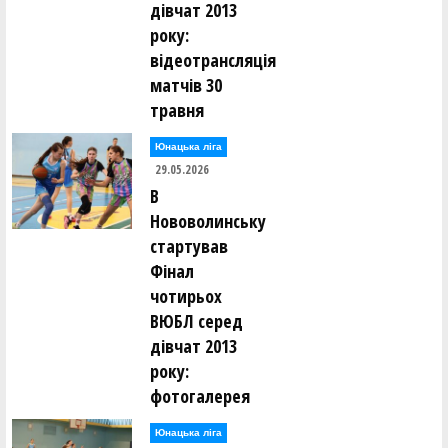
дівчат 2013
року:
відеотрансляція
матчів 30
травня
Юнацька ліга
29.05.2026
В
Нововолинську
стартував
Фінал
чотирьох
ВЮБЛ серед
дівчат 2013
року:
фотогалерея
Юнацька ліга