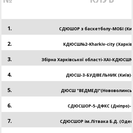
1.
СДЮШОР з баскетболу-МОБІ (Киї
2.
КДЮСШ№2-Kharkiv-city (Харків
3.
Збірна Харківської області-ХАІ-КДЮСШ№2
4.
ДЮСШ-3-БУДІВЕЛЬНИК (Київ)-
5.
ДЮСШ "ВЕДМЕДІ"(Нововолинськ
6.
СДЮСШОР-5-ДФКС (Дніпро)-
7.
CДЮСШОР ім.Літвака Б.Д. (Одес