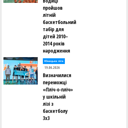
Водиці
пройшов
літній
баскетбольний
табір для
дітей 2010–
2014 років
народження
Юнацька ліга
19.06.2026
Визначилися
переможці
«Пліч-о-пліч»
у шкільній
лізі з
баскетболу
3х3