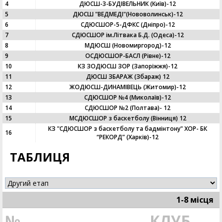
4
ДЮСШ-3-БУДІВЕЛЬНИК (Київ)-12
5
ДЮСШ "ВЕДМЕДІ"(Нововолинськ)-12
6
СДЮСШОР-5-ДФКС (Дніпро)-12
7
CДЮСШОР ім.Літвака Б.Д. (Одеса)-12
8
МДЮСШ (Новомиргород)-12
9
ОСДЮСШОР-БАСЛ (Рівне)-12
10
КЗ ЗОДЮСШ ЗОР (Запоріжжя)-12
11
ДЮСШ ЗБАРАЖ (Збараж) 12
12
ЖОДЮСШ-ДИНАМІВЕЦЬ (Житомир)-12
13
СДЮСШОР №4 (Миколаїв)-12
14
СДЮСШОР №2 (Полтава)- 12
15
МСДЮСШОР з баскетболу (Вінниця) 12
КЗ "СДЮСШОР з баскетболу та бадмінтону" ХОР- БК
16
“РЕКОРД” (Харків)-12
ТАБЛИЦЯ
1-8 місця
№
КЛУБ