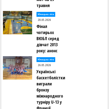
травня
Юнацька ліга
28.05.2026
Фінал
чотирьох
ВЮБЛ серед
дівчат 2013
року: анонс
Юнацька ліга
26.05.2026
Українські
баскетболістки
виграли
бронзу
міжнародного
турніру U-13 у
Франції