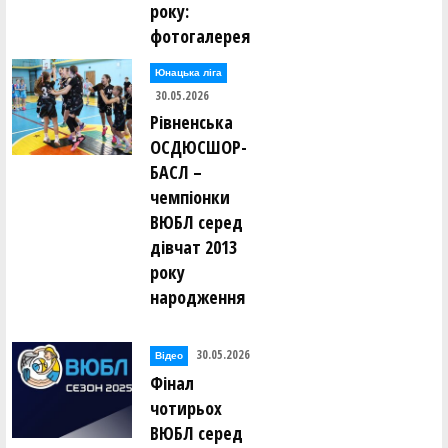
року:
фотогалерея
Юнацька ліга
30.05.2026
Рівненська
ОСДЮСШОР-
БАСЛ –
чемпіонки
ВЮБЛ серед
дівчат 2013
року
народження
30.05.2026
Відео
Фінал
чотирьох
ВЮБЛ серед