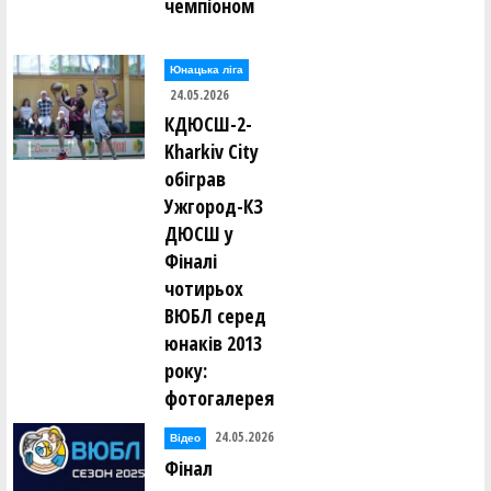
чемпіоном
Юнацька ліга
24.05.2026
КДЮСШ-2-
Kharkiv City
обіграв
Ужгород-КЗ
ДЮСШ у
Фіналі
чотирьох
ВЮБЛ серед
юнаків 2013
року:
фотогалерея
24.05.2026
Відео
Фінал