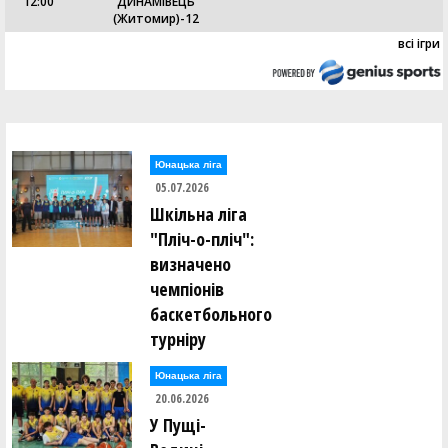
12:00
ДИНАМІВЕЦЬ
(Житомир)-12
всі ігри
Юнацька ліга
05.07.2026
Шкільна ліга
"Пліч-о-пліч":
визначено
чемпіонів
баскетбольного
турніру
Юнацька ліга
20.06.2026
У Пущі-