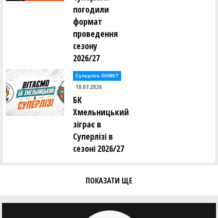
погодили
формат
проведення
сезону
2026/27
Суперліга GGBET
10.07.2026
БК
Хмельницький
зіграє в
Суперлізі в
сезоні 2026/27
ПОКАЗАТИ ЩЕ