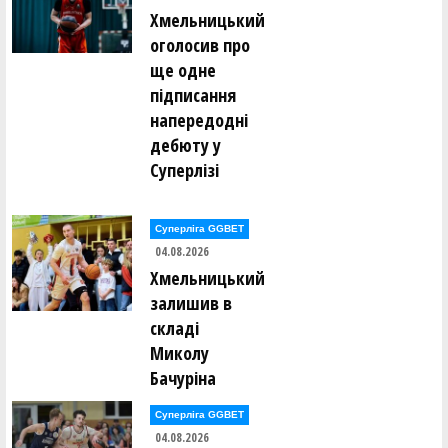
Хмельницький
оголосив про
ще одне
підписання
напередодні
дебюту у
Суперлізі
Суперліга GGBET
04.08.2026
Хмельницький
залишив в
складі
Миколу
Бачуріна
Суперліга GGBET
04.08.2026