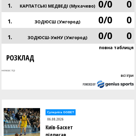
0
/
0
0
1.
КАРПАТСЬКІ МЕДВЕДІ (Мукачево)
0
/
0
0
1.
ЗОДЮСШ (Ужгород)
0
/
0
0
1.
ЗОДЮСШ-УжНУ (Ужгород)
повна таблиця
РОЗКЛАД
немає ігр
всі ігри
Суперліга GGBET
06.08.2026
Київ-Баскет
підписав