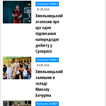
Суперліга GGBET
05.08.2026
Хмельницький
оголосив про
ще одне
підписання
напередодні
дебюту у
Суперлізі
Суперліга GGBET
04.08.2026
Хмельницький
залишив в
складі
Миколу
Бачуріна
Суперліга GGBET