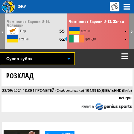
ФБУ
ЦЮ
СУБОТУ
СУБОТУ
08 серпня
08 серпня
0
13:30
22:00
и
Чемпіонат Європи U-16.
Чемпіонат Європи U-18. Жінки
Ч
Чоловіки
Ч
Тулча, Румунія
Скоп'є, Пів. Македонія
0
55
-
Кіпр
Україна
СТАТИСТИКА
СТАТИСТИКА
НОВИНА
НОВИНА
2
62
-
Україна
Ірландія
ВІДЕО
ВІДЕО
Супер кубок
РОЗКЛАД
22/09/2021 18:30
1
ПРОМЕТЕЙ (Cлобожанське)
104
:
99
БУДІВЕЛЬНИК (Київ)
всі ігри