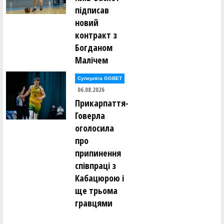
підписав
новий
контракт з
Богданом
Малічем
Суперліга GGBET
06.08.2026
Прикарпаття-
Говерла
оголосила
про
припинення
співпраці з
Кабацюрою і
ще трьома
гравцями