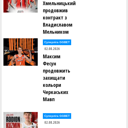
Хмельницький
продовжив
контракт з
Владиславом
Мельником
Суперліга GGBET
02.08.2026
Максим
Фесун
продовжить
захищати
кольори
Черкаських
Мавп
Суперліга GGBET
02.08.2026