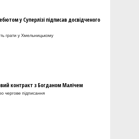
бютом у Суперлізі підписав досвідченого
ть грати у Хмельницькому
новий контракт з Богданом Малічем
ро чергове підписання