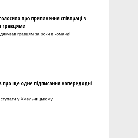
олосила про припинення співпраці з
а гравцями
одякував гравцям за роки в команді
 про ще одне підписання напередодні
иступати у Хмельницькому