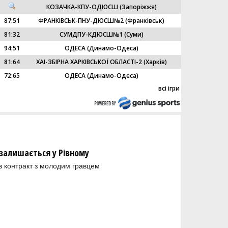
КОЗАЧКА-КПУ-ОДЮСШ (Запоріжжя)
87
:
51
ФРАНКІВСЬК-ПНУ-ДЮСШ№2 (Франківськ)
81
:
32
СУМДПУ-КДЮСШ№1 (Суми)
94
:
51
ОДЕСА (Динамо-Одеса)
81
:
64
ХАІ-ЗБІРНА ХАРКІВСЬКОЇ ОБЛАСТІ-2 (Харків)
72
:
65
ОДЕСА (Динамо-Одеса)
всі ігри
залишається у Рівному
в контракт з молодим гравцем