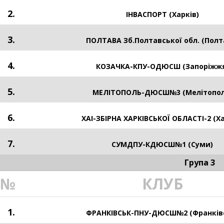
2.
ІНВАСПОРТ (Харків)
3.
ПОЛТАВА Зб.Полтавської обл. (Полт
4.
КОЗАЧКА-КПУ-ОДЮСШ (Запоріжж
5.
МЕЛІТОПОЛЬ-ДЮСШ№3 (Мелітопол
6.
ХАІ-ЗБІРНА ХАРКІВСЬКОЇ ОБЛАСТІ-2 (Ха
7.
СУМДПУ-КДЮСШ№1 (Суми)
Група 3
№
КЛУБ
1.
ФРАНКІВСЬК-ПНУ-ДЮСШ№2 (Франків