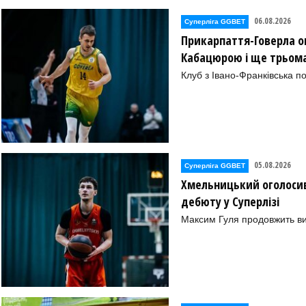
06.08.2026
Суперліга GGBET
Прикарпаття-Говерла ог
Кабацюрою і ще трьом
Клуб з Івано-Франківська п
05.08.2026
Суперліга GGBET
Хмельницький оголосив
дебюту у Суперлізі
Максим Гуля продовжить в