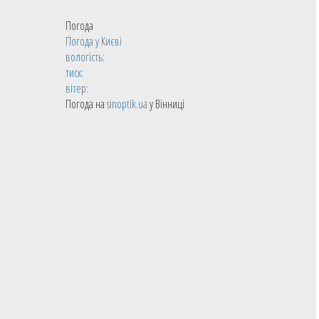
Погода
Погода у
Києві
вологість:
тиск:
вітер:
Погода на
sinoptik.ua
у Вінниці