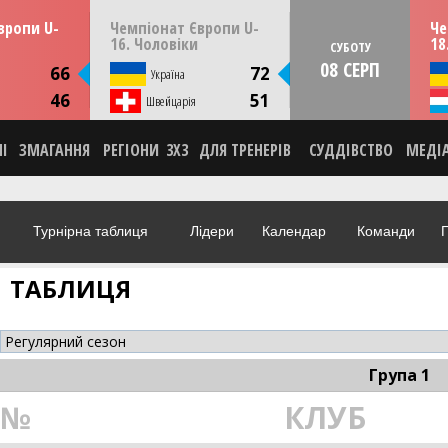
13:30
14:30
ерпня
ПʼЯТНИЦЮ
07 серпня
СУБО
вропи U-
Чемпіонат Європи U-
Че
мунія
Скоп'є, Пів. Македонія
16. Чоловіки
18
СУБОТУ
08 СЕРП
ИКА
СТАТИСТИКА
66
72
я
Україна
НА
НОВИНА
46
51
О
Швейцарія
ВІДЕО
НІ
ЗМАГАННЯ
РЕГІОНИ
3X3
ДЛЯ ТРЕНЕРІВ
СУДДІВСТВО
МЕДІ
Турнірна таблиця
Лідери
Календар
Команди
Г
ТАБЛИЦЯ
Група 1
№
КЛУБ