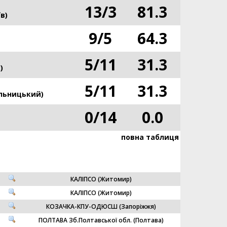
13
/
3
81.3
в)
9
/
5
64.3
5
/
11
31.3
)
5
/
11
31.3
льницький)
0
/
14
0.0
повна таблиця
КАЛІПСО (Житомир)
КАЛІПСО (Житомир)
КОЗАЧКА-КПУ-ОДЮСШ (Запоріжжя)
ПОЛТАВА Зб.Полтавської обл. (Полтава)