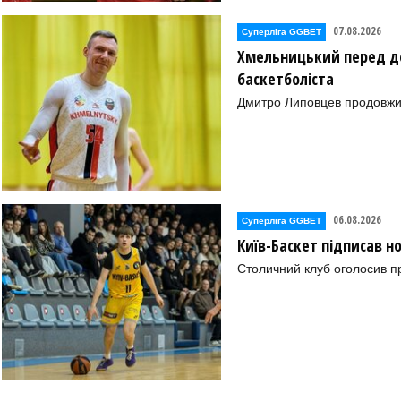
07.08.2026
Суперліга GGBET
Хмельницький перед де
баскетболіста
Дмитро Липовцев продовжи
06.08.2026
Суперліга GGBET
Київ-Баскет підписав 
Столичний клуб оголосив п