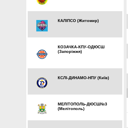
Харків
КАЛІПСО (Житомир)
Житомир
КОЗАЧКА-КПУ-ОДЮСШ
(Запоріжжя)
Запоріжжя
КСЛІ-ДИНАМО-НПУ (Київ)
Київ
МЕЛІТОПОЛЬ-ДЮСШ№3
(Мелітополь)