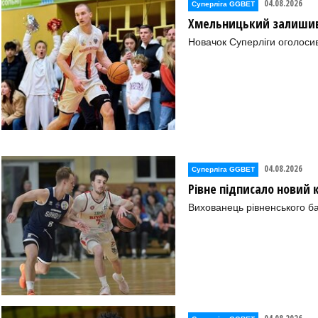
04.08.2026
Суперліга GGBET
Хмельницький залишив 
Новачок Суперліги оголоси
04.08.2026
Суперліга GGBET
Рівне підписало новий
Вихованець рівненського ба