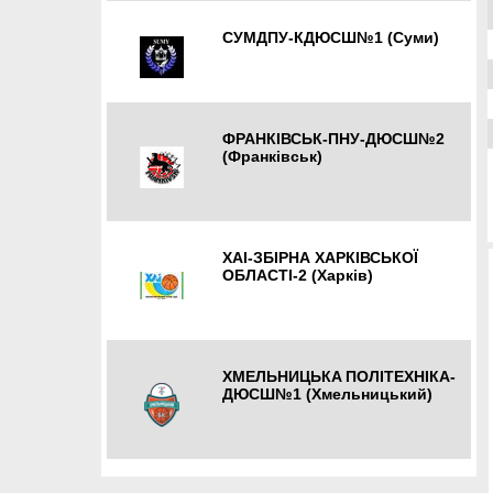
СУМДПУ-КДЮСШ№1 (Суми)
Суми
ФРАНКІВСЬК-ПНУ-ДЮСШ№2
(Франківськ)
Івано-Франківськ
ХАІ-ЗБІРНА ХАРКІВСЬКОЇ
ОБЛАСТІ-2 (Харків)
Харків
ХМЕЛЬНИЦЬКA ПОЛIТЕХНIКА-
ДЮСШ№1 (Хмельницький)
Хмельницький