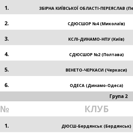
1.
ЗБІРНА КИЇВСЬКОЇ ОБЛАСТІ-ПЕРЕЯСЛАВ (П
2.
СДЮСШОР №4 (Миколаїв)
3.
КСЛІ-ДИНАМО-НПУ (Київ)
4.
СДЮСШОР №2 (Полтава)
5.
ВЕНЕТО-ЧЕРКАСИ (Черкаси)
6.
ОДЕСА (Динамо-Одеса)
Група 2
№
КЛУБ
1.
ДЮСШ-Бердянськ (Бердянськ)