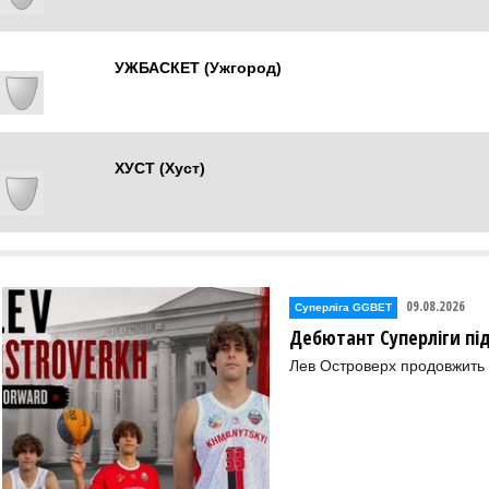
Виноградів
УЖБАСКЕТ (Ужгород)
Ужгород
ХУСТ (Хуст)
Ужгород
09.08.2026
Суперліга GGBET
Дебютант Суперліги пі
Лев Островерх продовжить к