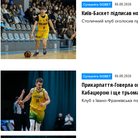
06.08.2026
Суперліга GGBET
Київ-Баскет підписав 
Столичний клуб оголосив п
06.08.2026
Суперліга GGBET
Прикарпаття-Говерла ог
Кабацюрою і ще трьом
Клуб з Івано-Франківська п