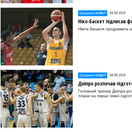
08.08.2026
Суперліга GGBET
Ніко-Баскет підписав ф
Нікіта Бешетя продовжить к
08.08.2026
Суперліга GGBET
Дніпро розпочав підгот
Головний тренер Дніпра ро
плани на перші тижні підгот