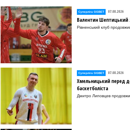
07.08.2026
Суперліга GGBET
Валентин Шептицький 
Рівненський клуб продовжи
07.08.2026
Суперліга GGBET
Хмельницький перед де
баскетболіста
Дмитро Липовцев продовжи