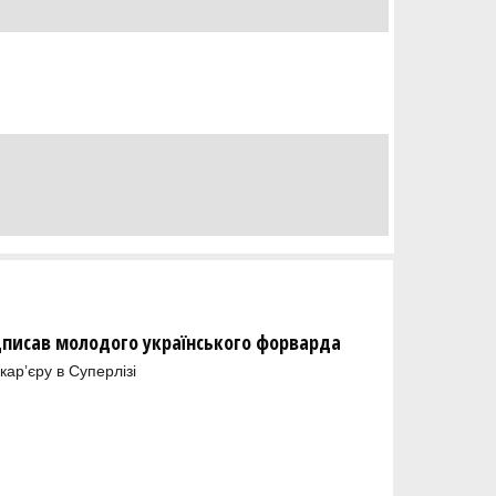
дписав молодого українського форварда
арʼєру в Суперлізі