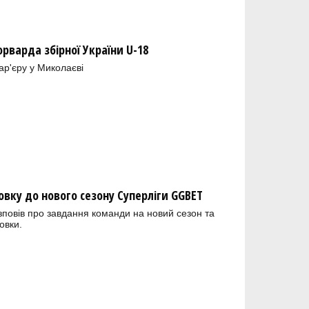
орварда збірної України U-18
ар'єру у Миколаєві
овку до нового сезону Суперліги GGBET
зповів про завдання команди на новий сезон та
овки.