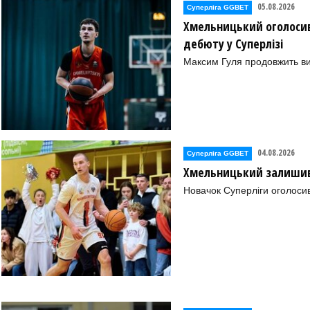
05.08.2026
Суперліга GGBET
Хмельницький оголосив
дебюту у Суперлізі
Максим Гуля продовжить в
04.08.2026
Суперліга GGBET
Хмельницький залишив 
Новачок Суперліги оголоси