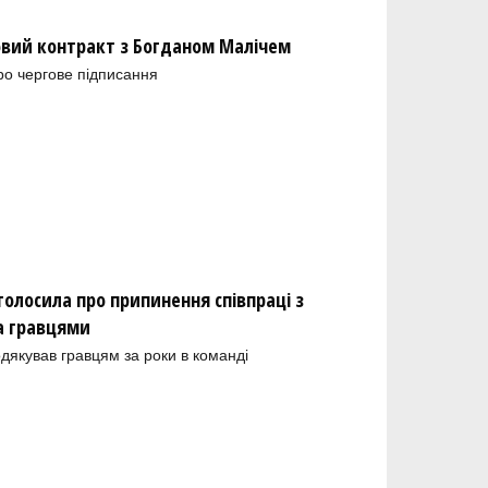
новий контракт з Богданом Малічем
ро чергове підписання
олосила про припинення співпраці з
а гравцями
одякував гравцям за роки в команді