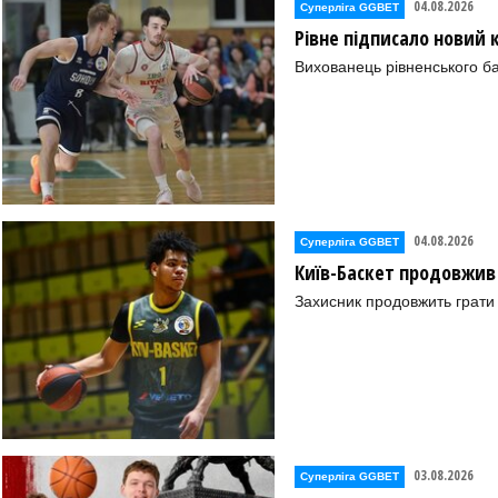
04.08.2026
Суперліга GGBET
Рівне підписало новий
Вихованець рівненського ба
04.08.2026
Суперліга GGBET
Київ-Баскет продовжив
Захисник продовжить грати 
03.08.2026
Суперліга GGBET