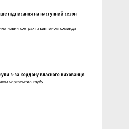
рше підписання на наступний сезон
ила новий контракт з капітаном команди
нули з-за кордону власного вихованця
чком черкаського клубу