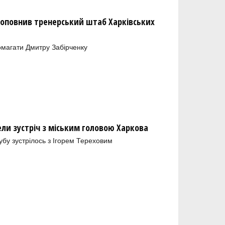
оповнив тренерський штаб Харківських
магати Дмитру Забірченку
ели зустріч з міським головою Харкова
лубу зустрілось з Ігорем Тереховим