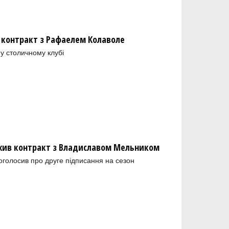
 контракт з Рафаелем Колаволе
у столичному клубі
ив контракт з Владиславом Мельником
голосив про друге підписання на сезон