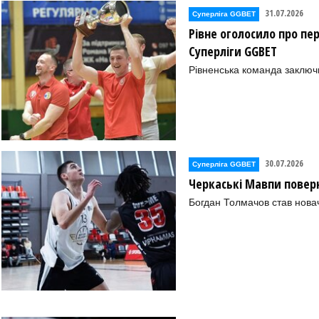
31.07.2026
Суперліга GGBET
Рівне оголосило про пе
Суперліги GGBET
Рівненська команда заключ
30.07.2026
Суперліга GGBET
Черкаські Мавпи повер
Богдан Толмачов став нова