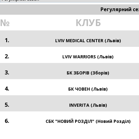
Регулярний се
№
КЛУБ
1.
LVIV MEDICAL CENTER (Львів)
2.
LVIV WARRIORS (Львів)
3.
БК ЗБОРІВ (Зборів)
4.
БК ЧОВЕН (Львів)
5.
INVERITA (Львів)
6.
СБК "НОВИЙ РОЗДІЛ" (Новий Розділ)