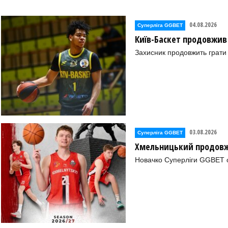
04.08.2026
Суперліга GGBET
Київ-Баскет продовжив
Захисник продовжить грати 
03.08.2026
Суперліга GGBET
Хмельницький продовж
Новачко Суперліги GGBET о