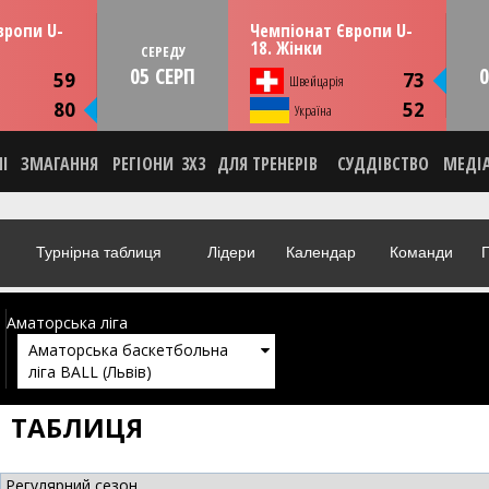
13:30
13:30
рпня
СЕРЕДУ
05 серпня
вропи U-
Чемпіонат Європи U-
мунія
Тулча, Румунія
18. Жінки
СЕРЕДУ
05 СЕРП
0
ИКА
СТАТИСТИКА
59
73
Швейцарія
НА
НОВИНА
80
52
О
Україна
ВІДЕО
НІ
ЗМАГАННЯ
РЕГІОНИ
3X3
ДЛЯ ТРЕНЕРІВ
СУДДІВСТВО
МЕДІ
Турнірна таблиця
Лідери
Календар
Команди
Г
Аматорська ліга
Аматорська баскетбольна
ліга BALL (Львів)
ТАБЛИЦЯ