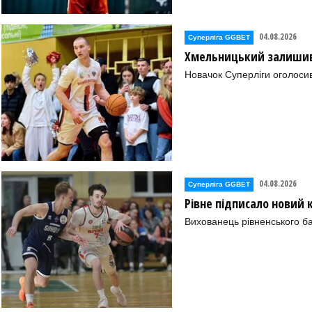
04.08.2026
Суперліга GGBET
Хмельницький залишив 
Новачок Суперліги оголоси
04.08.2026
Суперліга GGBET
Рівне підписало новий
Вихованець рівненського ба