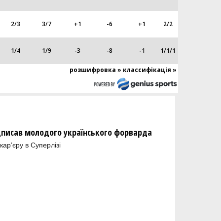
2
/
3
3
/
7
+1
-6
+1
2
/
2
1
/
4
1
/
9
-3
-8
-1
1
/
1/1
розшифровка »
классифікація »
дписав молодого українського форварда
арʼєру в Суперлізі