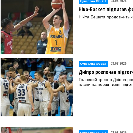
08.08.2026
Суперліга GGBET
Ніко-Баскет підписав ф
Нікіта Бешетя продовжить к
08.08.2026
Суперліга GGBET
Дніпро розпочав підгот
Головний тренер Дніпра ро
плани на перші тижні підгот
07.08.2026
Суперліга GGBET