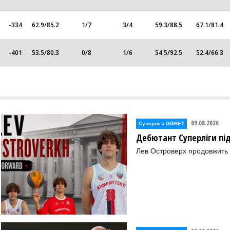
-334
62.9
/
85.2
1
/
7
3
/
4
59.3
/
88.5
67.1
/
81.4
-401
53.5
/
80.3
0
/
8
1
/
6
54.5
/
92.5
52.4
/
66.3
09.08.2026
Суперліга GGBET
Дебютант Суперліги пі
Лев Островерх продовжить к