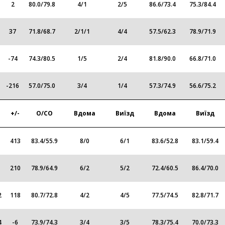
2
80.0
/
79.8
4
/
1
2
/
5
86.6
/
73.4
75.3
/
84.4
37
71.8
/
68.7
2
/
1
/
1
4
/
4
57.5
/
62.3
78.9
/
71.9
-74
74.3
/
80.5
1
/
5
2
/
4
81.8
/
90.0
66.8
/
71.0
-216
57.0
/
75.0
3
/
4
1
/
4
57.3
/
74.9
56.6
/
75.2
+/-
О/СО
Вдома
Виїзд
Вдома
Виїзд
413
83.4
/
55.9
8
/
0
6
/
1
83.6
/
52.8
83.1
/
59.4
210
78.9
/
64.9
6
/
2
5
/
2
72.4
/
60.5
86.4
/
70.0
2
118
80.7
/
72.8
4
/
2
4
/
5
77.5
/
74.5
82.8
/
71.7
4
-6
73.9
/
74.3
3
/
4
3
/
5
78.3
/
75.4
70.0
/
73.3