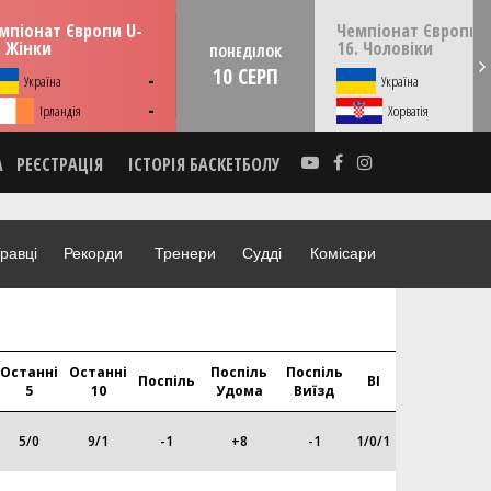
15:00
1
ІЛЮ
09 серпня
ПОНЕДІЛОК
10 серпня
мпіонат Європи U-
Чемпіонат Європи 
Тулча, Румунія
Скоп'є, Пів. Македонія
. Жінки
16. Чоловіки
ПОНЕДІЛОК
10 СЕРП
-
Україна
Україна
-
Ірландія
Хорватія
А
РЕЄСТРАЦІЯ
ІСТОРІЯ БАСКЕТБОЛУ
равці
Рекорди
Тренери
Судді
Комісари
Останні
Останні
Поспіль
Поспіль
Поспіль
ВІ
5
10
Удома
Виїзд
5
/
0
9
/
1
-1
+8
-1
1
/
0/1