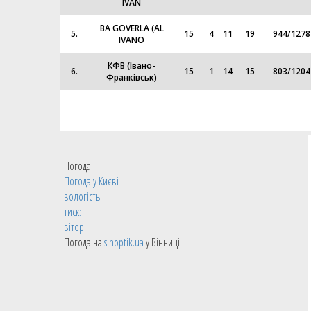
IVAN
BA GOVERLA (AL
5.
15
4
11
19
944
/
1278
IVANO
КФВ (Івано-
6.
15
1
14
15
803
/
1204
Франківськ)
Погода
Погода у
Києві
вологість:
тиск:
вітер:
Погода на
sinoptik.ua
у Вінниці