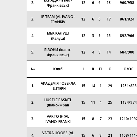
ЕСПАДА (Івано-
2.
12
6
6
18
960
/
958
Франківськ)
IF TEAM (AL IVANO-
3.
12
6
5
17
861
/
824
FRANKIV
МБК КАЛУШ
4.
12
3
9
15
892
/
966
(Калуш)
БІЗОНИ (Івано-
5.
12
4
8
14
684
/
900
Франківськ)
№
Клуб
І
В
П
О
О/ОС
АКАДЕМІЯ ГОВЕРЛА
1.
15
14
1
29
1251
/
838
- ШТЕРН
HUSTLE BASKET
2.
15
11
4
25
1184
/
974
(Івано-Фран
VARTO IF (AL
3.
15
8
7
23
1210
/
109
IVANO-FRANKI
VATRA HOOPS (AL
4.
15
6
9
21
1108
/
111