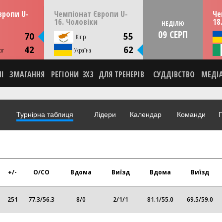
13:30
22:00
пня
СУБОТУ
08 серпня
НЕД
вропи U-
Чемпіонат Європи U-
Че
мунія
Скоп'є, Пів. Македонія
16. Чоловіки
18
НЕДІЛЮ
09 СЕРП
ИКА
СТАТИСТИКА
70
55
Кіпр
НА
НОВИНА
42
62
рг
О
Україна
ВІДЕО
НІ
ЗМАГАННЯ
РЕГІОНИ
3X3
ДЛЯ ТРЕНЕРІВ
СУДДІВСТВО
МЕДІ
Турнірна таблиця
Лідери
Календар
Команди
Г
+/-
О/СО
Вдома
Виїзд
Вдома
Виїзд
251
77.3
/
56.3
8
/
0
2
/
1/1
81.1
/
55.0
69.5
/
59.0