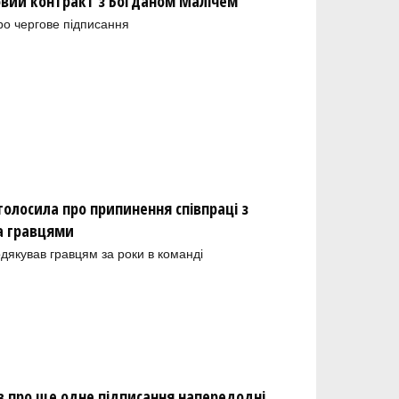
новий контракт з Богданом Малічем
ро чергове підписання
олосила про припинення співпраці з
а гравцями
одякував гравцям за роки в команді
 про ще одне підписання напередодні