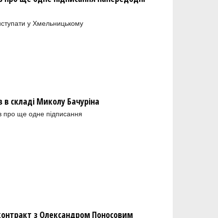
иступати у Хмельницькому
в складі Миколу Бачуріна
в про ще одне підписання
 контракт з Олександром Поносовим