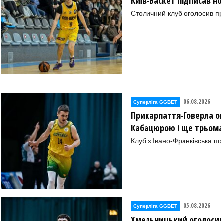
Київ-Баскет підписав 
Столичний клуб оголосив п
06.08.2026
Суперліга GGBET
Прикарпаття-Говерла ог
Кабацюрою і ще трьом
Клуб з Івано-Франківська п
05.08.2026
Суперліга GGBET
Хмельницький оголосив