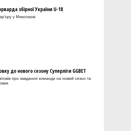
орварда збірної України U-18
ар'єру у Миколаєві
овку до нового сезону Суперліги GGBET
зповів про завдання команди на новий сезон та
овки.