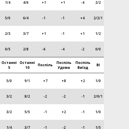
1
/
4
4
/
6
+1
+1
-4
2
/
2
5
/
0
6
/
4
-1
-1
+4
2
/
2/1
2
/
3
3
/
7
+1
-1
+1
1
/
2
0
/
5
2
/
8
-6
-4
-2
0
/
0
Останні
Останні
Поспіль
Поспіль
Поспіль
ВІ
5
10
Удома
Виїзд
5
/
0
9
/
1
+7
+8
+2
1
/
0
3
/
2
8
/
2
-2
-2
-1
2
/
0/1
3
/
2
5
/
5
-1
+2
-1
1
/
0
1
/
4
3
/
7
-1
-2
-1
1
/
5