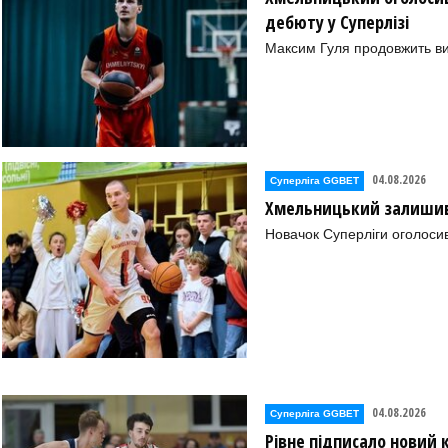
дебюту у Суперлізі
Максим Гуля продовжить в
04.08.2026
Суперліга GGBET
Хмельницький залишив 
Новачок Суперліги оголоси
04.08.2026
Суперліга GGBET
Рівне підписало новий