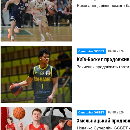
Вихованець рівненського ба
04.08.2026
Суперліга GGBET
Київ-Баскет продовжив
Захисник продовжить грати 
03.08.2026
Суперліга GGBET
Хмельницький продовж
Новачко Суперліги GGBET о