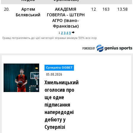
20.
Артем
АКАДЕМІЯ
12
163
13.58
Бєлявський
ГОВЕРЛА - ШТЕРН
АГРО (Івано-
Франківськ)
1
2
3
4
5
Гравці потрапляють до цієї категорії зігравші мінімум 50% всіх ігор
Суперліга GGBET
05.08.2026
Хмельницький
оголосив про
ще одне
підписання
напередодні
дебюту у
Суперлізі