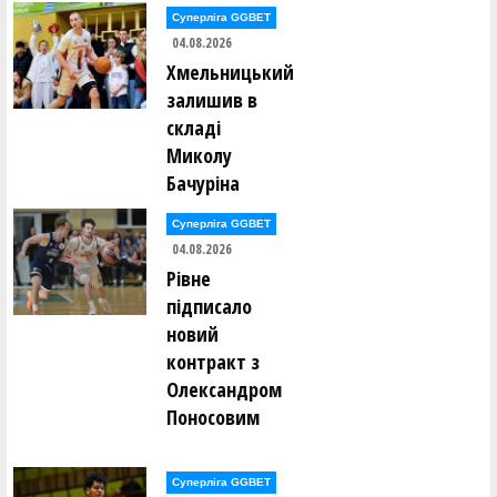
Суперліга GGBET
04.08.2026
Хмельницький
залишив в
складі
Миколу
Бачуріна
Суперліга GGBET
04.08.2026
Рівне
підписало
новий
контракт з
Олександром
Поносовим
Суперліга GGBET