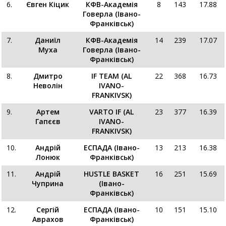
6.
Євген Кіцик
КФВ-Академія
8
143
17.88
Говерла (Івано-
Франківськ)
7.
Даниїл
КФВ-Академія
14
239
17.07
Муха
Говерла (Івано-
Франківськ)
8.
Дмитро
IF TEAM (AL
22
368
16.73
Неволін
IVANO-
FRANKIVSK)
9.
Артем
VARTO IF (AL
23
377
16.39
Гапєєв
IVANO-
FRANKIVSK)
10.
Андрій
ЕСПАДА (Івано-
13
213
16.38
Лонюк
Франківськ)
11.
Андрій
HUSTLE BASKET
16
251
15.69
Чуприна
(Івано-
Франківськ)
12.
Сергій
ЕСПАДА (Івано-
10
151
15.10
Аврахов
Франківськ)