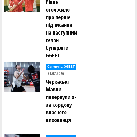
Рівне
оголосило
про перше
підписання
на наступний
сезон
Суперліги
GGBET
Суперліга GGBET
30.07.2026
Черкаські
Мавпи
повернули з-
за кордону
власного
вихованця