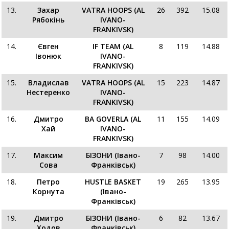
13.
Захар
VATRA HOOPS (AL
26
392
15.08
Рябокінь
IVANO-
FRANKIVSK)
14.
Євген
IF TEAM (AL
8
119
14.88
Івонюк
IVANO-
FRANKIVSK)
15.
Владислав
VATRA HOOPS (AL
15
223
14.87
Нестеренко
IVANO-
FRANKIVSK)
16.
Дмитро
BA GOVERLA (AL
11
155
14.09
Хай
IVANO-
FRANKIVSK)
17.
Максим
БІЗОНИ (Івано-
7
98
14.00
Сова
Франківськ)
18.
Петро
HUSTLE BASKET
19
265
13.95
Корнута
(Івано-
Франківськ)
19.
Дмитро
БІЗОНИ (Івано-
6
82
13.67
Ходов
Франківськ)