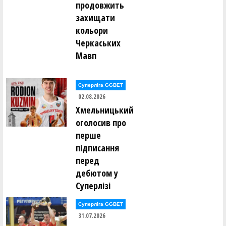
продовжить
захищати
кольори
Черкаських
Мавп
Суперліга GGBET
02.08.2026
Хмельницький
оголосив про
перше
підписання
перед
дебютом у
Суперлізі
Суперліга GGBET
31.07.2026