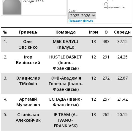
середн:
37.15
ефективність
Сезон:
Показати фільтр
№
Гравець
Команда
Ігри
О
Середн
1.
Олег
МБК КАЛУШ
13
483
37.15
Овсієнко
(Калуш)
2.
Ігор
HUSTLE BASKET
12
291
24.25
Вичівський
(Івано-
Франківськ)
3.
Владислав
КФВ-Академія
12
272
22.67
Тібєйкін
Говерла (Івано-
Франківськ)
4.
Артемій
ЕСПАДА (Івано-
12
257
21.42
Музиченко
Франківськ)
5.
Станіслав
IF TEAM (AL
13
262
20.15
Алексейчик
IVANO-
FRANKIVSK)