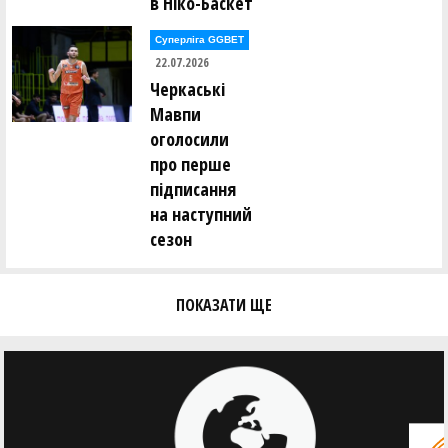
в Ніко-Баскет
Суперліга GGBET
22.07.2026
Черкаські
Мавпи
оголосили
про перше
підписання
на наступний
сезон
ПОКАЗАТИ ЩЕ