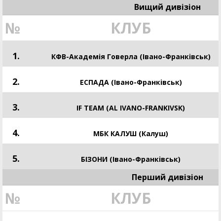
Вищий дивізіон
№
КЛУБ
1.
КФВ-Академія Говерла (Івано-Франківськ)
2.
ЕСПАДА (Івано-Франківськ)
3.
IF TEAM (AL IVANO-FRANKIVSK)
4.
МБК КАЛУШ (Калуш)
5.
БІЗОНИ (Івано-Франківськ)
Перший дивізіон
№
КЛУБ