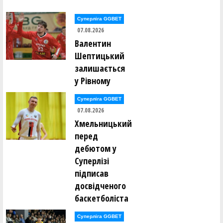
Суперліга GGBET
07.08.2026
Валентин
Шептицький
залишається
у Рівному
Суперліга GGBET
07.08.2026
Хмельницький
перед
дебютом у
Суперлізі
підписав
досвідченого
баскетболіста
Суперліга GGBET