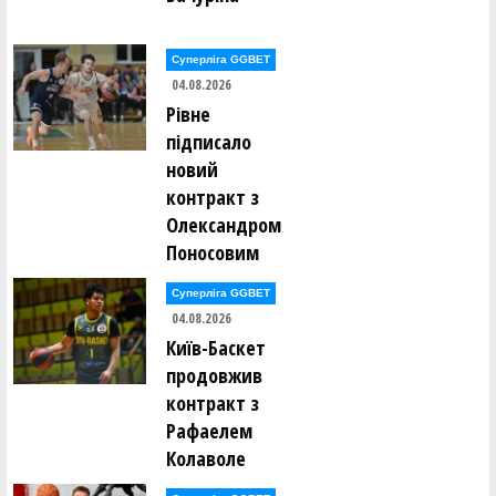
Суперліга GGBET
04.08.2026
Рівне
підписало
новий
контракт з
Олександром
Поносовим
Суперліга GGBET
04.08.2026
Київ-Баскет
продовжив
контракт з
Рафаелем
Колаволе