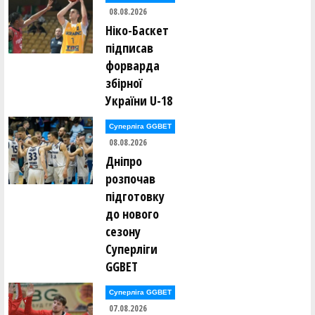
08.08.2026
Ніко-Баскет
підписав
форварда
збірної
України U-18
Суперліга GGBET
08.08.2026
Дніпро
розпочав
підготовку
до нового
сезону
Суперліги
GGBET
Суперліга GGBET
07.08.2026