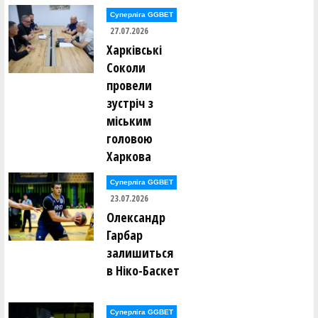
Суперліга GGBET
27.07.2026
Харківські
Соколи
провели
зустріч з
міським
головою
Харкова
Суперліга GGBET
23.07.2026
Олександр
Гарбар
залишиться
в Ніко-Баскет
Суперліга GGBET