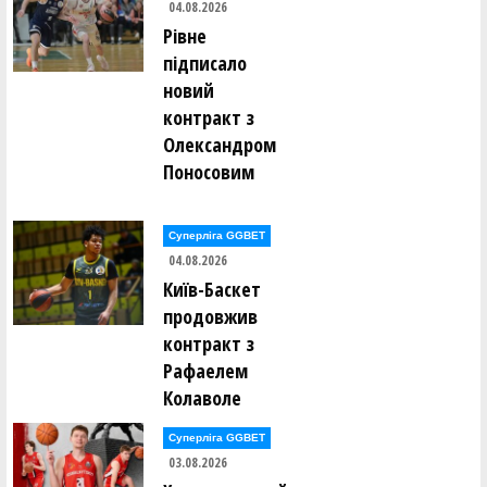
04.08.2026
Рівне
підписало
новий
контракт з
Олександром
Поносовим
Суперліга GGBET
04.08.2026
Київ-Баскет
продовжив
контракт з
Рафаелем
Колаволе
Суперліга GGBET
03.08.2026