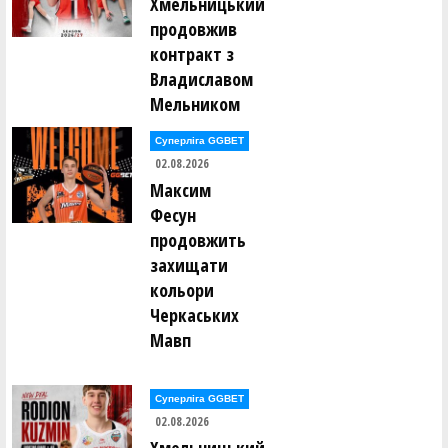
Хмельницький
продовжив
контракт з
Владиславом
Мельником
Суперліга GGBET
02.08.2026
Максим
Фесун
продовжить
захищати
кольори
Черкаських
Мавп
Суперліга GGBET
02.08.2026
Хмельницький