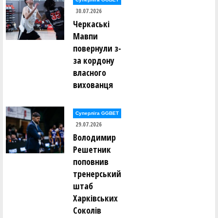
30.07.2026
Черкаські
Мавпи
повернули з-
за кордону
власного
вихованця
Суперліга GGBET
29.07.2026
Володимир
Решетник
поповнив
тренерський
штаб
Харківських
Соколів