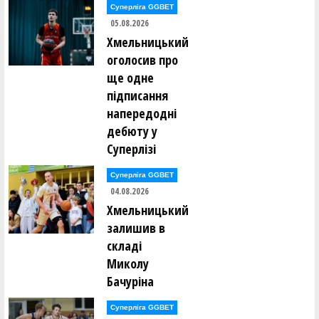
Суперліга GGBET
05.08.2026
Хмельницький
оголосив про
ще одне
підписання
напередодні
дебюту у
Суперлізі
Суперліга GGBET
04.08.2026
Хмельницький
залишив в
складі
Миколу
Бачуріна
Суперліга GGBET